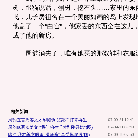
树，跟猫说话，刨树，挖石头……家里的东
飞，儿子房祖名在一个美丽如画的岛上发现
他盖了一个“白宫”，他家丢的东西全在这儿，
成了他的新房。
周韵消失了，唯有她买的那双鞋和衣服
相关新闻
·
周韵直言为姜文才华倾倒 短期不打算再生...
07-09-21 10:41
·
周韵低调谈姜文 "我们的生活才刚刚开始"(图)
07-09-21 08:48
·
陈冲:我在姜文眼里"湿漉漉" 享受摸屁股(图)
07-09-19 07:50