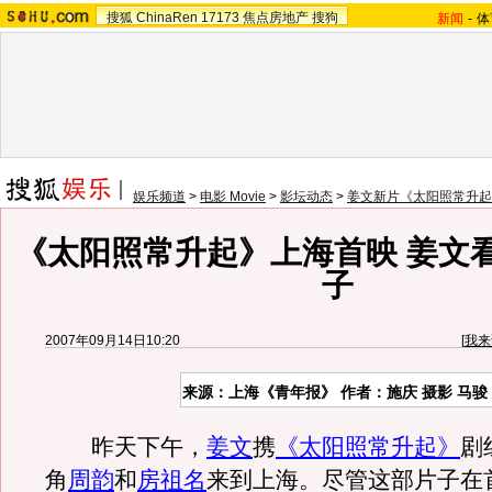
搜狐
ChinaRen
17173
焦点房地产
搜狗
新闻
-
体
娱乐频道
>
电影 Movie
>
影坛动态
>
姜文新片《太阳照常升起
《太阳照常升起》上海首映 姜文
子
2007年09月14日10:20
[
我来
来源：上海《青年报》 作者：施庆 摄影 马骏
昨天下午，
姜文
携
《太阳照常升起》
剧
角
周韵
和
房祖名
来到上海。尽管这部片子在