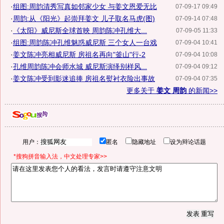
·
组图:周韵清秀写真如邻家少女 与姜文恩爱无比
07-09-17 09:49
·
周韵:从《阳光》起崇拜姜文 儿子取名马虎(图)
07-09-14 07:48
·
《太阳》威尼斯全球首映 周韵陈冲孔维大...
07-09-05 11:33
·
组图:周韵陈冲孔维魅惑威尼斯 三个女人一台戏
07-09-04 10:41
·
姜文陈冲亮相威尼斯 房祖名再向"釜山"行-2
07-09-04 10:08
·
孔维周韵陈冲会师水城 威尼斯演绎别样风...
07-09-04 09:12
·
姜文陈冲受到影迷追捧 房祖名熨衬衣险出事故
07-09-04 07:35
更多关于
姜文 周韵
的新闻>>
用户：
匿名
隐藏地址
设为辩论话题
*搜狗拼音输入法，中文处理专家>>