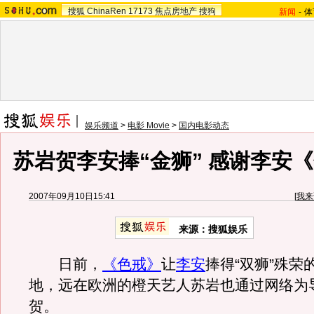
搜狐
ChinaRen
17173
焦点房地产
搜狗
新闻
-
体
娱乐频道
>
电影 Movie
>
国内电影动态
苏岩贺李安捧“金狮” 感谢李安
2007年09月10日15:41
[
我来
来源：搜狐娱乐
日前，
《色戒》
让
李安
捧得“双狮”殊荣
地，远在欧洲的橙天艺人苏岩也通过网络为
贺。