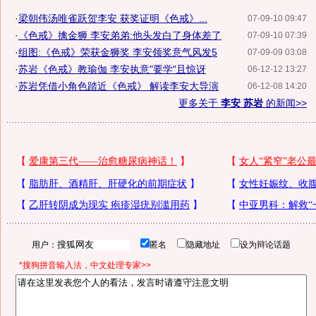
·
梁朝伟汤唯雀跃贺李安 获奖证明《色戒》...
07-09-10 09:47
·
《色戒》擒金狮 李安弟弟:他头发白了身体差了
07-09-10 07:39
·
组图:《色戒》荣获金狮奖 李安领奖意气风发5
07-09-09 03:08
·
苏岩《色戒》教瑜伽 李安执意"要学"且惊讶
06-12-12 13:27
·
苏岩凭借小角色踏近《色戒》 解读李安大导演
06-12-08 14:20
更多关于
李安 苏岩
的新闻>>
用户：
匿名
隐藏地址
设为辩论话题
*搜狗拼音输入法，中文处理专家>>