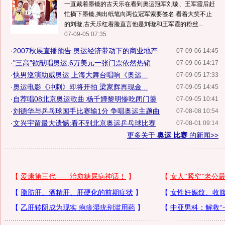
一直戴着墨镜的古天乐在看到奥运冠军刘璇、王军霞后赶
忙摘下墨镜,掏出纸笔向两位冠军索要签名.看着大笑不止
的刘璇,古天乐红着脸直言他是刘璇和王军霞的粉丝...
07-09-05 07:35
·
2007秋展直播预告:奥运经济带动下的商业地产
07-09-06 14:45
·
"三高"欲献唱奥运,6万美元一张门票依然热销
07-09-06 14:17
·
快男巡演助威奥运 上海大舞台唱响《奥运...
07-09-05 17:33
·
奥运电影《冲刺》即将开拍 梁家辉再现金...
07-09-05 14:45
·
自荐唱08北京奥运歌曲 杨千嬅黎明惨吃闭门羹
07-09-05 10:41
·
刘德华与乒乓球国手比赛输1分 争唱奥运主题曲
07-08-08 10:54
·
文兴宇留最大遗憾:看不到北京奥运乒乓球比赛
07-08-01 09:14
更多关于
奥运 比赛
的新闻>>