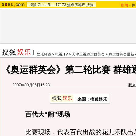
搜狐
ChinaRen
17173
焦点房地产
搜狗
新闻
-
体
娱乐频道
>
电视 TV
>
天津卫视奥运群英会
>
奥运群英会最新
《奥运群英会》第二轮比赛 群雄
2007年09月06日16:23
[
我来
来源：搜狐娱乐
百代大“闹”现场
比赛现场，代表百代出战的花儿乐队出