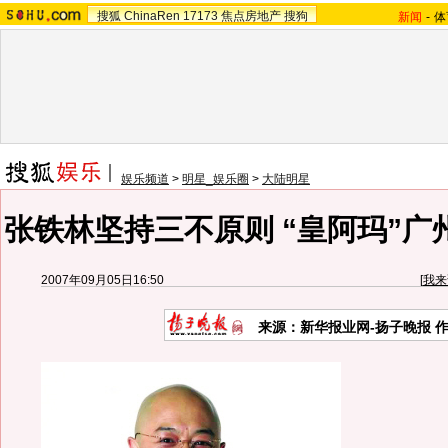
搜狐
ChinaRen
17173
焦点房地产
搜狗
新闻
-
体
娱乐频道
>
明星_娱乐圈
>
大陆明星
张铁林坚持三不原则 “皇阿玛”广
2007年09月05日16:50
[
我来
来源：新华报业网-扬子晚报 