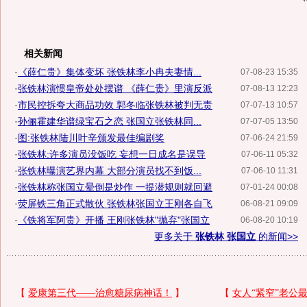
相关新闻
·
《薛仁贵》集体变坏 张铁林李小冉夫妻情...
07-08-23 15:35
·
张铁林演惯皇帝处处摆谱 《薛仁贵》里演反派
07-08-13 12:23
·
市民控拆夸大商品功效 郭冬临张铁林被判无责
07-07-13 10:57
·
孙俪霍建华谱绿宝石之恋 张国立张铁林同...
07-07-05 13:50
·
图:张铁林陆川叶辛颁发最佳编剧奖
07-06-24 21:59
·
张铁林:许多演员没饭吃 妄想一日成名是误导
07-06-11 05:32
·
张铁林曝演艺界内幕 大部分演员找不到饭...
07-06-10 11:31
·
张铁林称张国立晕倒是炒作 一提潜规则就回避
07-01-24 00:08
·
荧屏铁三角正式散伙 张铁林张国立王刚各自飞
06-08-21 09:09
·
《铁将军阿贵》开播 王刚张铁林"抛弃"张国立
06-08-20 10:19
更多关于
张铁林 张国立
的新闻>>