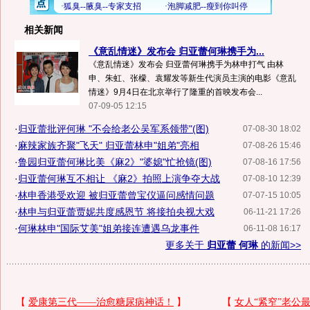
相关新闻
《意乱情迷》发布会 归亚蕾何琳携手为...
《意乱情迷》发布会 归亚蕾何琳携手为林申打气 由林
申、朱虹、张檬、袁耀发等新生代演员主演的电影《意乱
情迷》9月4日在北京举行了隆重的首映发布会...
07-09-05 12:15
·
归亚蕾批评何琳 "不会给老公吴军系领带"(图)
07-08-30 18:02
·
麻辣家族齐聚"飞天" 归亚蕾林申"姐弟"亮相
07-08-26 15:46
·
鲁园归亚蕾何琳比美《麻2》"婆媳"忙抢镜(图)
07-08-16 17:56
·
归亚蕾何琳互不相让 《麻2》拍照上演争夺大战
07-08-10 12:39
·
林申香港受欢迎 被归亚蕾曾宝仪逼问感情问题
07-07-15 10:05
·
林申与归亚蕾贾妮共度感恩节 将接拍央视大戏
06-11-21 17:26
·
何琳林申"国际艾美"姐弟接连遭遇乌龙事件
06-11-08 16:17
更多关于
归亚蕾 何琳
的新闻>>