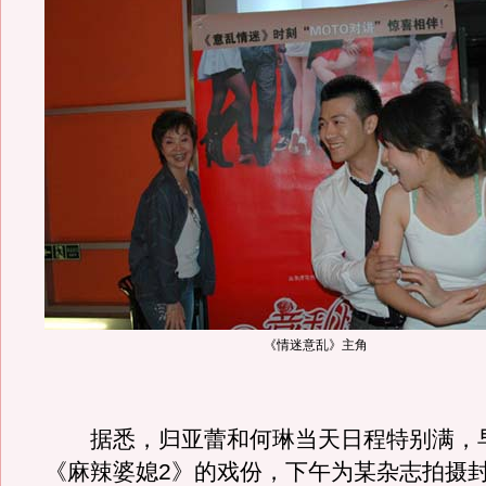
《情迷意乱》主角
据悉，归亚蕾和何琳当天日程特别满，
《麻辣婆媳2》的戏份，下午为某杂志拍摄