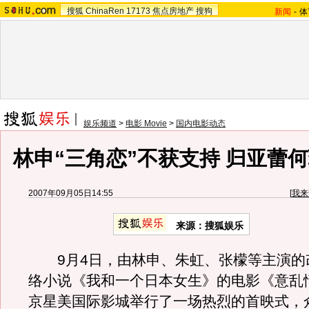
搜狐
ChinaRen
17173
焦点房地产
搜狗
新闻
-
体
娱乐频道
>
电影 Movie
>
国内电影动态
林申“三角恋”不获支持 归亚蕾
2007年09月05日14:55
[
我来
来源：搜狐娱乐
9月4日，由林申、朱虹、张檬等主演的
络小说《我和一个日本女生》的电影《意乱
京星美国际影城举行了一场热烈的首映式，