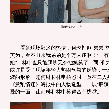
《情迷意乱》主角
看到现场影迷的热情，何琳打趣“弟弟”林
英为，看不出来我弟弟是个万人迷啊！”，有
姐”，林申也只能腼腆无奈地笑笑了；而“准
或许是受了现场年轻人热闹气氛的感染，一
淑的形象，趁何琳和林申拍照时，竟在二人
《意乱情迷》海报中的人物造型，一展“麻辣
爱的一面，让何琳和林申笑得合不拢嘴。