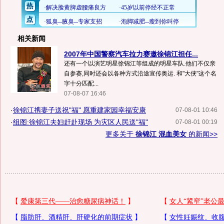
相关新闻
2007年中国警察汽车拉力赛邀徐锦江担任...
还有一个以演艺明星徐锦江等组成的明星车队.他们不仅亲
自参赛,同时还会以各种方式沿途宣传奥运. 和"大侠"这个名
字十分匹配...
07-08-07 16:46
·
徐锦江携妻子送祝"福" 愿重建家园幸福安康
07-08-01 10:46
·
组图:徐锦江夫妇赶赴现场 为灾区人民送"福"
07-08-01 00:19
更多关于
徐锦江 混血美女
的新闻>>