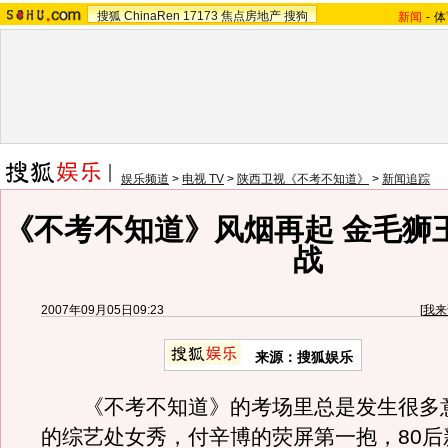
搜狐
ChinaRen
17173
焦点房地产
搜狗
新闻
-
体
娱乐频道
>
电视 TV
>
陕西卫视《不考不知道》
>
新闻追踪
《不考不知道》风烟再起 金毛狮
战
2007年09月05日09:23
[
我来
来源：搜狐娱乐
《不考不知道》的考场里总是发生很多
的综艺处女秀，付辛博的荧屏第一抱，80后