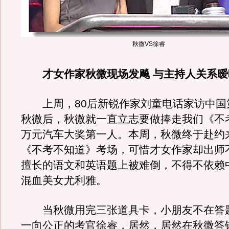
秋微VS徐睿
才女作家秋微现场发飚 与主持人关系暧
上周，80后新锐作家刘童电话家访中国
秋微后，秋微就一直立志要做捧走我们《不
万元汽车大奖第一人。本周，秋微终于赴约
《不考不知道》考场，可惜才女作家却出师
擅长的语文和英语题上被难倒，不得不依赖
混血美女尤利雅。
当秋微用完三张道具卡，小朋友不在答
一向公正的考官徐睿，居然，居然在秋微答