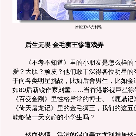
徐锦江VS尤利雅
后生无畏 金毛狮王惨遭戏弄
《不考不知道》里的小朋友是怎么样的
爱？大胆？顽皮？他们敢于深得各位明星的
于向各类明星挑战，比如后舍男生，比如金
如80后新锐作家刘童……当香港影视巨星徐
《百变金刚》里性格异常的博士、《鹿鼎记
《倚天屠龙记》里的金毛狮王，我们的这五
能够做一天安静的小学生吗？
然而热情、活泼的混血美女尤利雅居然