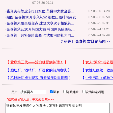
07-07-26 09:11
·
崔真实与姜虎东打口水仗 节目中大赞金喜...
07-08-30 14:28
·
组图:金喜善10月步入礼堂 细数历届绯闻男友
07-08-06 09:50
·
金喜善未婚夫成焦点 建筑大亨次子相貌英...
07-07-25 09:31
·
金喜善承认10月韩国大婚 韩国网民纷纷祝...
07-07-24 14:21
·
金喜善十月将嫁给富商 与沈银河婚礼为同...
07-07-24 09:49
更多关于
金喜善 吉日
的新闻>>
用户：
匿名
隐藏地址
设为辩论话题
*搜狗拼音输入法，中文处理专家>>