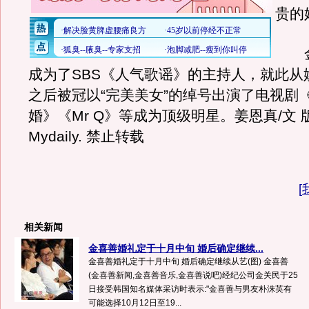
贵的
金
成为了SBS《人气歌谣》的主持人，就此从
之后被冠以“完美美女”的绰号出演了电视剧
婚》《Mr Q》等成为顶级明星。姜恩真/文 
Mydaily. 禁止转载
[
相关新闻
金喜善婚礼定于十月中旬 婚后确定继续...
金喜善婚礼定于十月中旬 婚后确定继续从艺(图) 金喜善
(金喜善新闻,金喜善音乐,金喜善说吧)经纪公司金关民于25
日接受韩国知名媒体采访时表示:"金喜善与男友朴洙英有
可能选择10月12日至19...