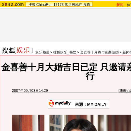
搜狐
ChinaRen
17173
焦点房地产
搜狗
新闻
-
体
娱乐频道
>
搜狐娱乐_韩娱
>
金喜善十月将与富商结婚
>
新闻
金喜善十月大婚吉日已定 只邀请
行
2007年09月03日14:29
[
我来说
来源：MY DAILY