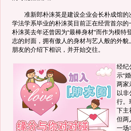
准新郎朴洙英是建设企业会长朴成馆的
学法学系毕业的朴洙英目前正在经营首尔的
朴洙英去年还曾因为“最棒身材”而作为模特
志的封面，拥有傲人的身材与艺人般的外貌
朋友的介绍下相识，并开始交往。
经纪
示“
两家
以非
行。
下主
但两
一场