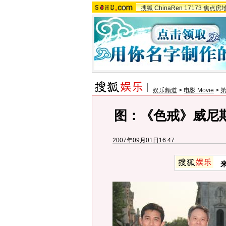
搜狐
ChinaRen
17173
焦点房
娱乐频道
>
电影 Movie
>
第
图：《色戒》威尼
2007年09月01日16:47