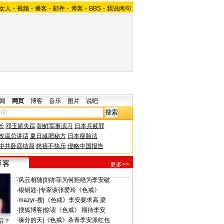
女人
-
视频
-
播客
-
邮件
-
博客
-
BBS
-
我说两句
闻
网页
博客
音乐
图片
说吧
长
邓玉娇失踪
朝鲜军事演习
日本兵赎罪
改温总讲话
夏日减肥秘方
日本瘦脸法
中共卧底结局
慈禧不快乐
侵略中国报告
更多>>
·
风云相随
|
刘亦菲为何拒绝为李安破
·
银钥匙-
|
专家谈张爱玲《色戒》
·
mazyr-搜
|
《色戒》李安要求高 梁
·
搜狐博客
|
惊读《色戒》 期待李安
·
缘分的天
|
《色戒》杀青李安派红包
后？