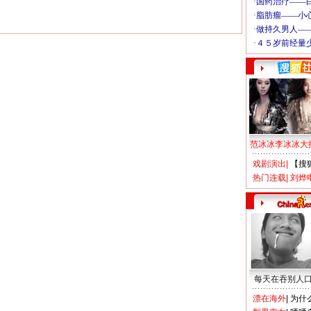
范冰冰李冰冰大
戏剧演出
|
【搜
热门连载
|
刘烨
每天在吞别人
漂在海外
|
为什