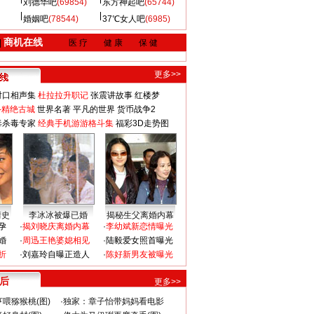
刘德华吧
(69854)
东方神起吧
(65744)
婚姻吧
(78544)
37℃女人吧
(6985)
商机在线
|
医 疗
健 康
保 健
更多>>
对口相声集
杜拉拉升职记
张震讲故事
红楼梦
-精绝古城
世界名著
平凡的世界
货币战争2
毒杀毒专家
经典手机游游格斗集
福彩3D走势图
情史
李冰冰被爆已婚
揭秘生父离婚内幕
孕
·
揭刘晓庆离婚内幕
·
李幼斌新恋情曝光
婚
·
周迅王艳婆媳相见
·
陆毅爱女照首曝光
折
·
刘嘉玲自曝正造人
·
陈好新男友被曝光
 后
更多>>
喂猕猴桃(图)
·
独家：章子怡带妈妈看电影