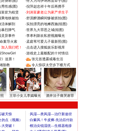
好身材(图)
·
佟大为马伊琍再度牵手(图)
秀性感(图)
·
倪萍赵忠祥十年后再携手
服装皆为租赁
·
刘涛富豪老公为家产求生子
颜乘地铁被拍
·
舒淇醉酒瞬间惨被抓拍(图)
做活体解剖
·
实拍漂亮的地摊西施(组图)
的暴烈脾气
·
世界九大罪恶之城(组图)
遇灵异事件
·
李孝利新欢私密视频曝光
成命案导火索
·
孟庭苇可爱儿子最新照(图)
：加入我们吧！
·
点击进入搜狐娱乐影视库
howGirl
·
游戏史上最般配的十对情侣
2》送票！
·
张元首透露戒毒生活
湘胎教
·
令人惊叹太空步下楼方式
密照
王菲小女儿李嫣曝光
酒井法子痛哭谢罪