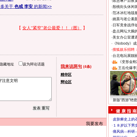
·
陈慧琳产后恢复
更多关于
色戒 李安
的新闻>>
·
殷桃街头休闲装
·
范冰冰红地毯
·
姚晨与老公素
·
日军竟拿战俘
·
盘点网坛大腕
·
美女办公室遭
·
《Nobody》
·
搜狐娱乐招聘
·
台北电玩展靓丽S
·
《变形金刚
隐藏地址
设为辩论话题
我来说两句
(4条)
·
王岳伦爆李
精华区
辩论区
新版“西游”绝
健 康 指 南
我要发布