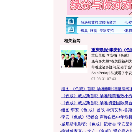
相关新闻
重庆晨报:李安拍《色戒
重庆晨报:李安拍《色戒》 
底有多大胆?在美国被列为
带着这诸多疑问,记者于当
SalaPerla排队观看了李安
07-08-31 07:43
·
组图:《色戒》首映 汤唯柳叶细腰清纯
·
《色戒》威尼斯首映 汤唯纯美雅致小
·
《色戒》威尼斯首映 汤唯初登国际舞台毫
·
组图:李安《色,戒》首映 导演艾利-鲁
·
李安《色戒》记者会 声称自己中年危机到
·
威尼斯电影节:《色戒》记者会 李安梁
·
搜狐独家直击 李安:《色戒》观众喜欢就