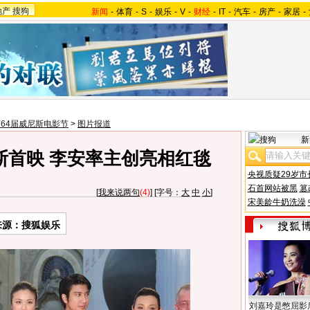
地产
搜狗
新闻
-
体育
-
S
-
娱乐
-
V
-
财经
-
IT
-
汽车
-
房产
-
家居
-
64届威尼斯电影节
>
图片报道
新
斯首映 李安率主创亮相红毯
央视质疑29岁市
石首网站被黑
篡
[
我来说两句
(4)
] [字号：
大
中
小
]
宋美龄牛奶洗澡
来源：搜狐娱乐
刘嘉玲是憋屈影