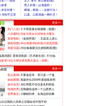
更多>>
热门八卦
|
十大明星脸女模揭晓（组图）
八卦爆料
|
刘欢与美女主持情史大曝光
第壹电影
|
《金钱帝国》：王晶没上进心
精彩组图
|
46位明星孕妇时的大胆造型图
明星话题
|
20位银幕硬汉比拼阳刚美(图)
撞衫
狐观演团】普契尼歌剧《艺术家生涯》打分贴
电影里15位大牌女星美图大盘点（组图）
更多>>
焦点新闻
|
不要迷恋哥，哥只是一个鬼
贴贴图图
|
英媒评出2009年度搞怪发明
娱乐旮旯
|
当红明星不仅仅是名利双收
情感世界
|
后悔嫁给这样一个山西男人
型男索女
|
小糖精归来，在海边轻轻舞
口水
么出过国的人回来之后都会说中国不好