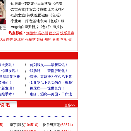
·
仙居缘-
|
传刘亦菲出演李安《色戒
·
盖世英雄
|
李安言传身教 王力宏拍<
·
幻想之旅
|
[转载]全面破解《色戒》
·
享受每一
|
车墩基地专为《色戒》服
·
Angel的
|
李安新片《色戒》海报抄
上位
热点标签：
刘德华
冯小刚
蔡少芬
快乐男声
大s
选秀
范冰冰
张柏芝
苏醒
郑钧
春晚
李湘
搞
说 吧
更多>>
5)
李宇春吧
(104510)
快乐男声吧
(68574)