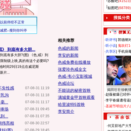
苏醒吧
(41523)
贴图吧
(68789)
搜狐分类
·
听评书
|
郭德纲
相关推荐
·
听小说
|
鬼吹灯1
色戒的新闻
》 到底有多大胆...
·
共享区
|
手机病
到底有多大胆?(图) 《色,戒》到
李安的新闻
限制级上映,真的有这个必要吗?
色戒免费在线播放
地时间29日19点在威尼斯
张爱玲色戒全文
新片...
色戒-韦小宝影视城
色戒论坛
不失性感
07-08-31 11:19
揭田壮壮徐帆
不能说的秘密首映
·
赵薇被爆已经怀
秀乳沟
07-08-31 11:18
满城黄金甲首映观看
·
李宇春爆遭母逼
...
07-08-31 11:17
哈里波特5首映
·
圣诞节明信片八
斯捧场
07-08-31 09:45
李安简介
...
07-08-31 07:35
茶 余 饭
朝伟亮相
07-08-30 22:57
·
何炅获地产大亨
好(图)
07-08-29 18:45