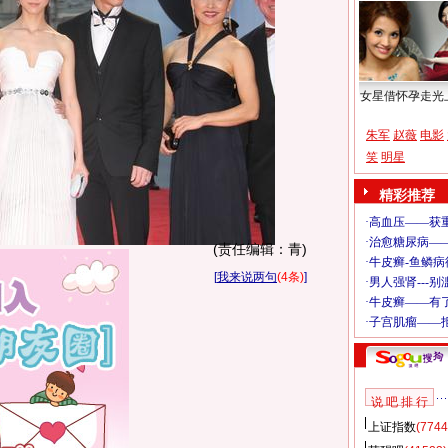
女星借怀孕走光
朱军
赵薇
电影
笑
明星
精彩推荐
(责任编辑：青)
[
我来说两句
(4条)
]
说 吧 排 行
上证指数
(7744