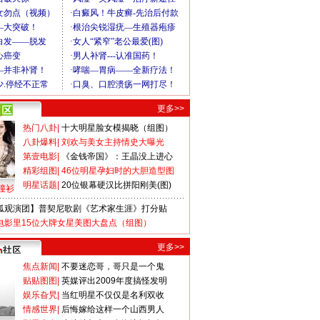
更多>>
热门八卦
|
十大明星脸女模揭晓（组图）
八卦爆料
|
刘欢与美女主持情史大曝光
第壹电影
|
《金钱帝国》：王晶没上进心
精彩组图
|
46位明星孕妇时的大胆造型图
明星话题
|
20位银幕硬汉比拼阳刚美(图)
撞衫
狐观演团】普契尼歌剧《艺术家生涯》打分贴
电影里15位大牌女星美图大盘点（组图）
更多>>
焦点新闻
|
不要迷恋哥，哥只是一个鬼
贴贴图图
|
英媒评出2009年度搞怪发明
娱乐旮旯
|
当红明星不仅仅是名利双收
情感世界
|
后悔嫁给这样一个山西男人