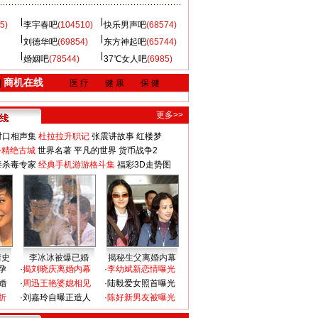
5)
李宇春吧
(104510)
快乐男声吧
(68574)
刘德华吧
(69854)
东方神起吧
(65744)
婚姻吧
(78544)
37℃女人吧
(6985)
商机在线
|
医 疗
健 康
保 健
更多>>
对口相声集
杜拉拉升职记
张震讲故事
红楼梦
-精绝古城
世界名著
平凡的世界
货币战争2
毒杀毒专家
经典手机游游格斗集
福彩3D走势图
情史
李冰冰被爆已婚
揭秘生父离婚内幕
孕
·
揭刘晓庆离婚内幕
·
李幼斌新恋情曝光
婚
·
周迅王艳婆媳相见
·
陆毅爱女照首曝光
折
·
刘嘉玲自曝正造人
·
陈好新男友被曝光