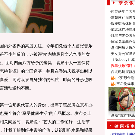
茶 余 饭
·
何炅获地产大亨
·
陈慧琳产后恢复
·
殷桃街头休闲装
·
范冰冰红地毯
·
姚晨与老公素
·
日军竟拿战俘
内外各界的高度关注。今年初凭借个人首张音乐
·
盘点网坛大腕
·
美女办公室遭
得不小的反响，亦被评为“内地最具文艺气质的女
·
《Nobody》
斑。面对四面八方给予的褒奖，袁泉个人一直保持
·
搜狐娱乐招聘
恋桃花源》的全国巡演，并且在香港庆祝演出时以
·
台北电玩展靓丽S
·
《变形金刚
喜爱。同时袁泉自身独特的气质、时尚的外形也吸
·
王岳伦爆李
言活动邀约不断。
一位形象代言人的身份，出席了该品牌在京举办
也完全符合“享受健康生活”的产品概念。发布会上
新版“西游”绝
相关问题时，袁泉说：“艺人的工作忙碌，生活节
健 康 指 南
，让我了解到维生素的价值，认识到吃水果和喝果