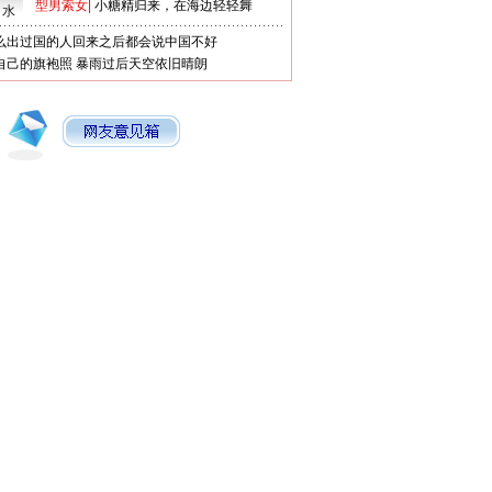
型男索女
|
小糖精归来，在海边轻轻舞
口水
么出过国的人回来之后都会说中国不好
自己的旗袍照
暴雨过后天空依旧晴朗