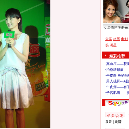
女星借怀孕走光
朱军
赵薇
电影
笑
明星
精彩推荐
相 关 说 吧
袁泉
|
姚谦