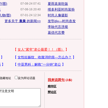
(图)
夏雨袁泉吃饭
07-08-24 07:41
泉
维多利亚时尚装扮
07-08-16 20:40
物(图)
时尚人像摄影
07-01-24 12:34
更多关于
袁泉
的新闻>>
发型diy—时尚盘发
李咏代言违规
葛优代言费
隐藏地址
设为辩论话题
我来说两句
(2条)
精华区
辩论区