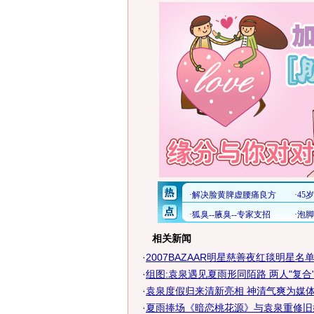
相关新闻
·
2007BAZAAR明星慈善夜红毯明星名单 
·
组图:袁泉遇见夏雨形同陌路 两人"复合
·
袁泉度假归来清新亮相 神清气爽为媒体调
·
夏雨捧场《暗恋桃花源》与袁泉重修旧好