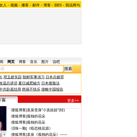
女人
-
视频
-
播客
-
邮件
-
博客
-
BBS
-
我说两句
闻
网页
博客
音乐
图片
说吧
长
邓玉娇失踪
朝鲜军事演习
日本兵赎罪
改温总讲话
夏日减肥秘方
日本瘦脸法
中共卧底结局
慈禧不快乐
侵略中国报告
更多>>
·
搜狐博客
|
袁泉变身"小袁娃娃"(转)
·
搜狐博客
|
孤独的花朵
·
搜狐博客
|
孤独的花朵
·
泪珠一颗
|
《暗恋桃花源》
·
搜狐博客
|
袁泉《孤独的花朵》——
后？