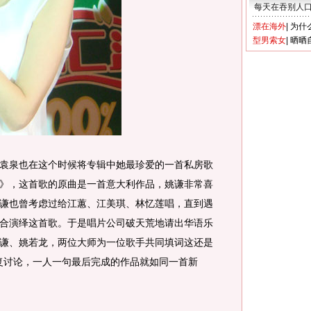
每天在吞别人
漂在海外
|
为什
型男索女
|
晒晒
泉也在这个时候将专辑中她最珍爱的一首私房歌
》，这首歌的原曲是一首意大利作品，姚谦非常喜
谦也曾考虑过给江蕙、江美琪、林忆莲唱，直到遇
合演绎这首歌。于是唱片公司破天荒地请出华语乐
谦、姚若龙，两位大师为一位歌手共同填词这还是
反复讨论，一人一句最后完成的作品就如同一首新