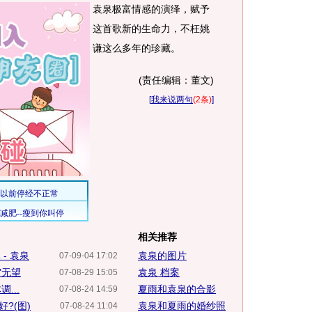
袁泉极富情感的演绎，赋予
这首歌新的生命力，不枉姚
谦这么多年的珍藏。
(责任编辑：董文)
[
我来说两句
(2条)
]
相关推荐
- 袁泉
袁泉的图片
07-09-04 17:02
"无望
袁泉 档案
07-08-29 15:05
...
夏雨和袁泉的合影
07-08-24 14:59
?(图)
袁泉和夏雨的婚纱照
07-08-24 11:04