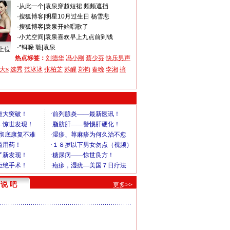
·
从此一个
|
袁泉穿超短裙 频频遮挡
·
搜狐博客
|
明星10月过生日 杨雪悲
·
搜狐博客
|
袁泉开始唱歌了
·
小尤空间
|
袁泉喜欢早上九点前到钱
·
*铒哚 聼
|
袁泉
上位
热点标签：
刘德华
冯小刚
蔡少芬
快乐男声
大s
选秀
范冰冰
张柏芝
苏醒
郑钧
春晚
李湘
搞
说 吧
更多>>