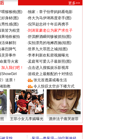
 后
更多>>
喂猕猴桃(图)
·
独家：章子怡带妈妈看电影
好身材(图)
·
佟大为马伊琍再度牵手(图)
秀性感(图)
·
倪萍赵忠祥十年后再携手
服装皆为租赁
·
刘涛富豪老公为家产求生子
颜乘地铁被拍
·
舒淇醉酒瞬间惨被抓拍(图)
做活体解剖
·
实拍漂亮的地摊西施(组图)
的暴烈脾气
·
世界九大罪恶之城(组图)
遇灵异事件
·
李孝利新欢私密视频曝光
成命案导火索
·
孟庭苇可爱儿子最新照(图)
：加入我们吧！
·
点击进入搜狐娱乐影视库
howGirl
·
游戏史上最般配的十对情侣
2》送票！
·
张元首透露戒毒生活
湘胎教
·
令人惊叹太空步下楼方式
密照
王菲小女儿李嫣曝光
酒井法子痛哭谢罪