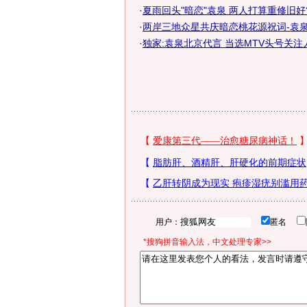
·
夏雨回头"暗恋"袁泉 两人打算重修旧好?
·
两岸三地众星共庆暗恋桃花源祝词-袁
·
独家:袁泉北京代言 当选MTV头号关注人
用户：
匿名
*搜狗拼音输入法，中文处理专家>>