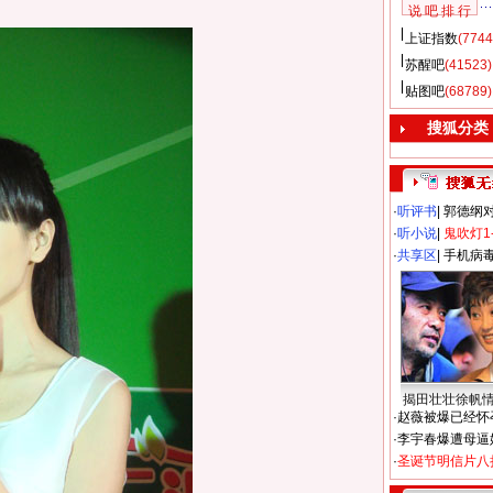
说 吧 排 行
上证指数
(7744
苏醒吧
(41523)
贴图吧
(68789)
搜狐分类
·
听评书
|
郭德纲
·
听小说
|
鬼吹灯1
·
共享区
|
手机病
揭田壮壮徐帆
·
赵薇被爆已经怀
·
李宇春爆遭母逼
·
圣诞节明信片八