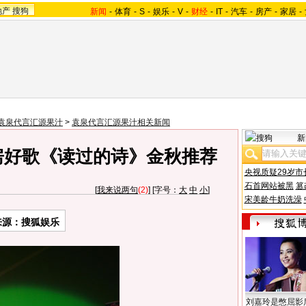
地产
搜狗
新闻
-
体育
-
S
-
娱乐
-
V
-
财经
-
IT
-
汽车
-
房产
-
家居
-
袁泉代言汇源果汁
>
袁泉代言汇源果汁相关新闻
新
房好歌《读过的诗》金秋推荐
央视质疑29岁市
石首网站被黑
篡
[
我来说两句
(2)
] [字号：
大
中
小
]
宋美龄牛奶洗澡
来源：搜狐娱乐
刘嘉玲是憋屈影