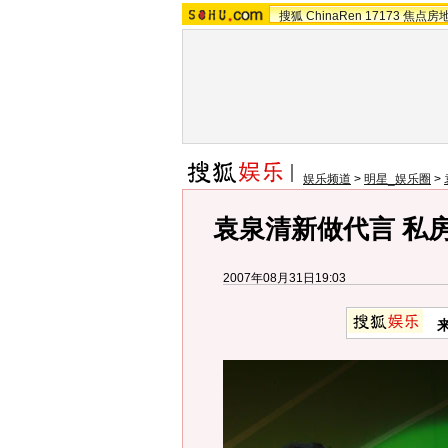
搜狐
ChinaRen
17173
焦点房
娱乐频道
>
明星_娱乐圈
>
袁泉清新做代言 私
2007年08月31日19:03