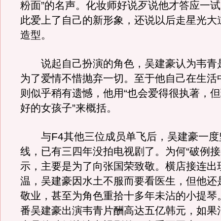
粉面”的名声。化妆师好说歹说他才答应一
此爱上了自己的新形象，还说以后走星光大
造型。
说起自己扮演的角色，吴建豪认为韦青
为了爱情不惜抛弃一切。至于他自己在生活
则似乎稍有遗憾，他用“也会爱得很执著，
好的女孩子”来概括。
与F4其他三位成员单飞后，吴建豪一度
线，已有三四年没拍电视剧了。为何“破例接
示，主要是为了向张国荣致敬。横店接连出现
温，吴建豪因水土不服而要看医生，但他还
敬业，甚至为角色重拾十多年未沾的小提琴
番吴建豪出演韦青片酬高达五亿韩元，如果