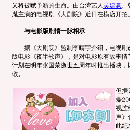
又将被赋予新的生命。由台湾艺人
吴建豪
、
胤主演的电视剧《大剧院》近日在横店开拍
与电影版剧情一脉相承
据《大剧院》监制李晴宇介绍，电视剧
版电影《夜半歌声》，是对电影原有故事情
计划在明年张国荣逝世五周年时推出播映，
敬。
但据
磊2
视连
声》
此纪