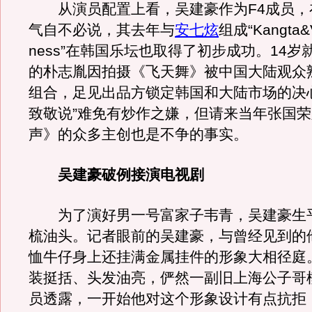
从演员配置上看，吴建豪作为F4成员，
气自不必说，其去年与
安七炫
组成“Kangta
ness”在韩国乐坛也取得了初步成功。14岁
的朴志胤因拍摄《飞天舞》被中国大陆观众
组合，足见出品方锁定韩国和大陆市场的决
致敬说”难免有炒作之嫌，但请来当年张国
声》的众多主创也是不争的事实。
吴建豪破例接演电视剧
为了演好男一号富家子韦青，吴建豪生
梳油头。记者眼前的吴建豪，与曾经见到的
恤牛仔身上还挂满金属挂件的形象大相径庭
装挺括、头发油亮，俨然一副旧上海公子哥
员透露，一开始他对这个形象设计有点抗拒