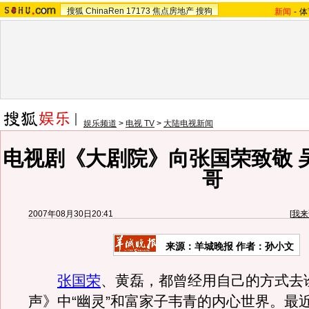
搜狐
ChinaRen
17173
焦点房地产
搜狗
新闻
-
体
娱乐频道
>
电视 TV
>
大陆电视新闻
电视剧《大剧院》向张国荣致敬 
哥
2007年08月30日20:41
[
我来
来源：羊城晚报 作者：孙小文
张国荣
、黄磊，都曾经用自己的方式去
声》中“幽灵”和富家子韦青的内心世界。最