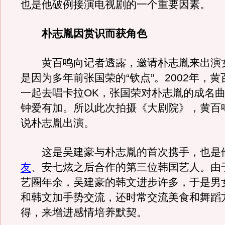
也是他破例接演电视剧的一个重要因素。
朴志胤因赏识而获角色
黄百鸣向记者透露，邀请朴志胤来出演
是因为多年前张国荣的“钦点”。2002年，
一起去唱卡拉OK，张国荣对朴志胤的成名
钟爱有加。所以此次拍摄《大剧院》，黄百
说朴志胤出演。
这是吴建豪与朴志胤的首次携手，也是
友
、安七炫之后合作的第三位韩国艺人。由
艺圈年余，吴建豪的韩文进步许多，于是男
和韩文加手势交流，还时常交流美食和舞蹈
得，来增进感情培养默契。