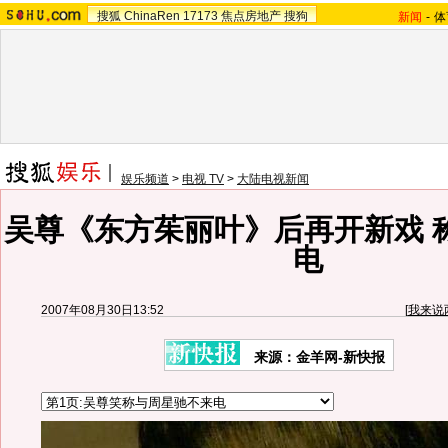
搜狐
ChinaRen
17173
焦点房地产
搜狗
新闻
-
体
娱乐频道
>
电视 TV
>
大陆电视新闻
吴尊《东方茱丽叶》后再开新戏 
电
2007年08月30日13:52
[
我来说
来源：金羊网-新快报