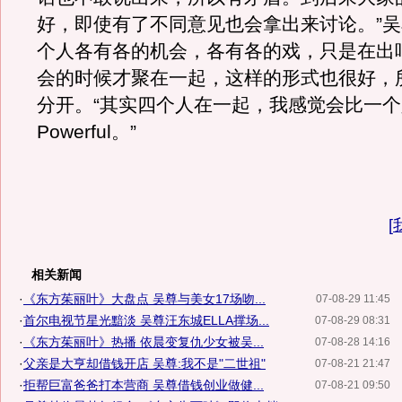
好，即使有了不同意见也会拿出来讨论。”
个人各有各的机会，各有各的戏，只是在出
会的时候才聚在一起，这样的形式也很好，
分开。“其实四个人在一起，我感觉会比一
Powerful。”
[
相关新闻
·
《东方茱丽叶》大盘点 吴尊与美女17场吻...
07-08-29 11:45
·
首尔电视节星光黯淡 吴尊汪东城ELLA撑场...
07-08-29 08:31
·
《东方茱丽叶》热播 依晨变复仇少女被吴...
07-08-28 14:16
·
父亲是大亨却借钱开店 吴尊:我不是"二世祖"
07-08-21 21:47
·
拒帮巨富爸爸打本营商 吴尊借钱创业做健...
07-08-21 09:50