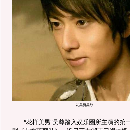
花美男吴尊
“花样美男”吴尊踏入娱乐圈所主演的第