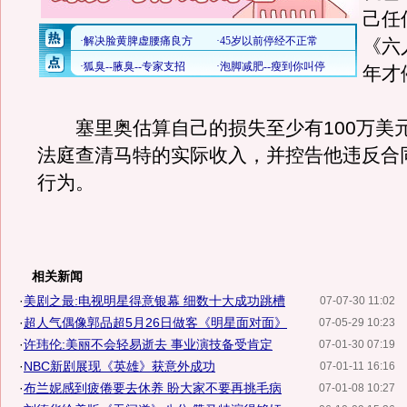
己任
《六
年才
塞里奥估算自己的损失至少有100万美
法庭查清马特的实际收入，并控告他违反合
行为。
相关新闻
·
美剧之最:电视明星得意银幕 细数十大成功跳槽
07-07-30 11:02
·
超人气偶像郭品超5月26日做客《明星面对面》
07-05-29 10:23
·
许玮伦:美丽不会轻易逝去 事业演技备受肯定
07-01-30 07:19
·
NBC新剧展现《英雄》获意外成功
07-01-11 16:16
·
布兰妮感到疲倦要去休养 盼大家不要再挑毛病
07-01-08 10:27