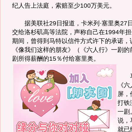
纪人告上法庭，索赔至少100万美元。
据美联社29日报道，卡米列·塞里奥27
交给洛杉矶高等法院，声称自己在1994年
期间，曾得到马特以信件方式许下的承诺，
《像我们这样的朋友》（《六人行》一剧的
剧所得薪酬的15％付给塞里奥。
马
《六
屏，
打铁
一剧
说，
就已