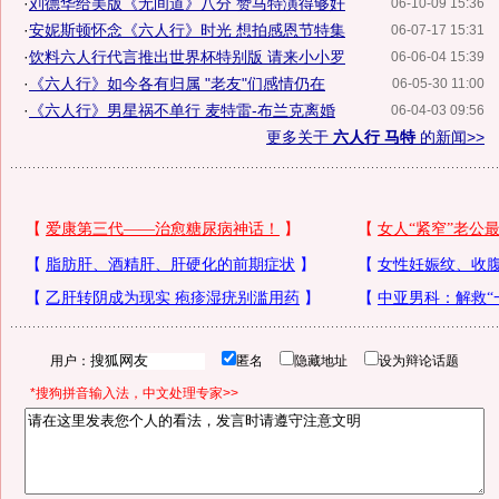
·
刘德华给美版《无间道》八分 赞马特演得够奸
06-10-09 15:36
·
安妮斯顿怀念《六人行》时光 想拍感恩节特集
06-07-17 15:31
·
饮料六人行代言推出世界杯特别版 请来小小罗
06-06-04 15:39
·
《六人行》如今各有归属 "老友"们感情仍在
06-05-30 11:00
·
《六人行》男星祸不单行 麦特雷-布兰克离婚
06-04-03 09:56
更多关于
六人行 马特
的新闻>>
用户：
匿名
隐藏地址
设为辩论话题
*搜狗拼音输入法，中文处理专家>>