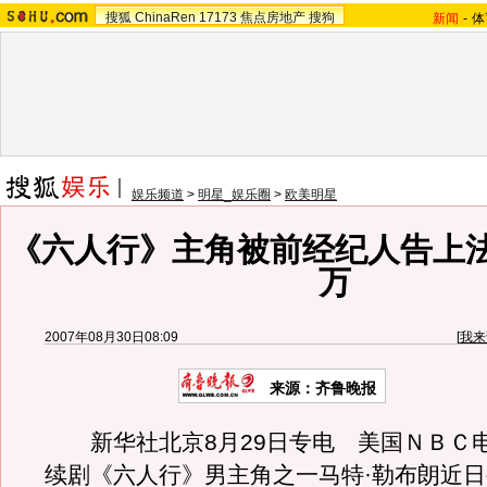
搜狐
ChinaRen
17173
焦点房地产
搜狗
新闻
-
体
娱乐频道
>
明星_娱乐圈
>
欧美明星
《六人行》主角被前经纪人告上法庭
万
2007年08月30日08:09
[
我来
来源：齐鲁晚报
新华社北京8月29日专电 美国ＮＢＣ
续剧《六人行》男主角之一马特·勒布朗近