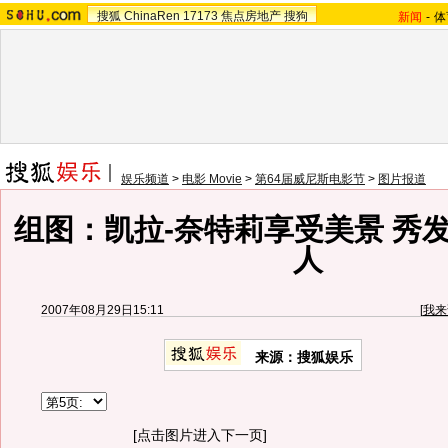
搜狐
ChinaRen
17173
焦点房地产
搜狗
新闻
-
体
娱乐频道
>
电影 Movie
>
第64届威尼斯电影节
>
图片报道
组图：凯拉-奈特莉享受美景 秀
人
2007年08月29日15:11
[
我来
来源：搜狐娱乐
[点击图片进入下一页]