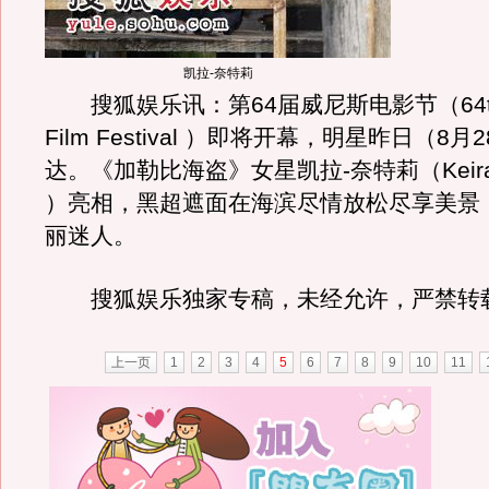
凯拉-奈特莉
搜狐娱乐讯：第64届威尼斯电影节（64th V
Film Festival ）即将开幕，明星昨日（8
达。《加勒比海盗》女星凯拉-奈特莉（Keira Kn
）亮相，黑超遮面在海滨尽情放松尽享美景
丽迷人。
搜狐娱乐独家专稿，未经允许，严禁转
上一页
1
2
3
4
5
6
7
8
9
10
11