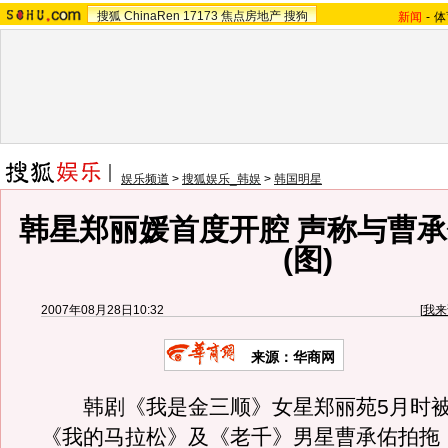
搜狐
ChinaRen
17173
焦点房地产
搜狗
新闻
-
体
娱乐频道
>
搜狐娱乐_韩娱
>
韩国明星
韩星郑丽媛首度开腔 声称与曹
(图)
2007年08月28日10:32
[
我来
来源：华商网
韩剧《我是金三顺》女星郑丽苑5月时被
《我的马拉松》及《老千》男星曹承佑拍拖