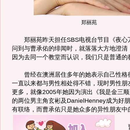
郑丽苑
郑丽苑昨天担任SBS电视台节目《夜心
问到与曹承佑的绯闻时，就落落大方地澄清
因为去同一个教堂而认识，我们只是普通的
曾经在澳洲居住多年的她表示自己性格
一直以来都与男性相处得不错，现时男性朋
更多，就像2005年她因为演出《我是金三
的两位男主角玄彬及DanielHenney成为
有联络，而曹承佑只是她众多的异性朋友中
曹