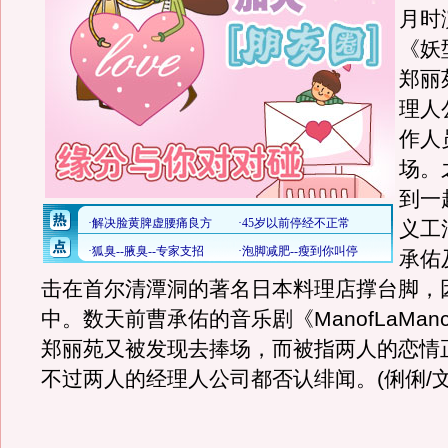
月时
《妖
郑丽
理人
作人
场。
到一
义工
承佑
击在首尔清潭洞的著名日本料理店撑台脚，
中。数天前曹承佑的音乐剧《ManofLaMan
郑丽苑又被发现去捧场，而被指两人的恋情
不过两人的经理人公司都否认绯闻。(俐俐/