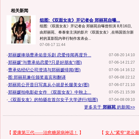
相关新闻
组图:《双面女友》开记者会 郑丽苑自曝...
组图:《双面女友》开记者会 郑丽苑自曝曾拒演 8月16日,
由郑丽苑、奉泰奎主演的影片《双面女友》,在韩国首尔新
村的某影院内举行制作发表会...
07-08-17 11:44
·
郑丽媛捧场曹承佑音乐剧 恋爱传闻再度升...
07-08-20 14:10
·
郑丽媛"与曹承佑恋爱?只是好朋友"(图)
07-06-14 21:27
·
曹承佑经纪公司澄清与郑丽媛绯闻(图)
07-06-14 16:12
·
图:郑丽苑兼任颁奖嘉宾和翻译
07-06-08 22:12
·
郑丽苑公开昔日写真从小就是长腿美女(图)
07-06-07 21:10
·
郑丽媛拍电影处女作 《双面女友》中秋上...
07-05-21 15:39
·
《双面女友》的拍摄在首尔女子大学进行(组图)
07-04-08 09:10
更多关于
郑丽苑
的新闻>>