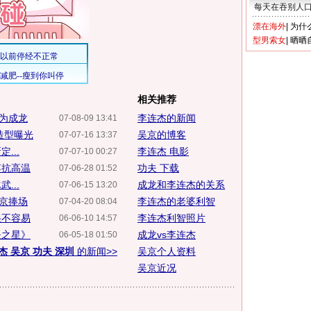
每天在吞别人
漂在海外
|
为什
型男索女
|
晒晒
相关推荐
杰为成龙
李连杰的新闻
07-08-09 13:41
造型曝光
吴京的博客
07-07-16 13:37
...
李连杰 电影
07-07-10 00:27
笑抗高温
功夫 下载
07-06-28 01:52
...
成龙和李连杰的关系
07-06-15 13:20
吴京捧场
李连杰的老婆利智
07-04-20 08:04
很不容易
李连杰利智照片
06-06-10 14:57
夫之星》
成龙vs李连杰
06-05-18 01:50
杰 吴京 功夫 深圳
的新闻>>
吴京个人资料
吴京近况