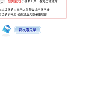
型男索女
|
小糖精归来，在海边轻轻舞
口水
么出过国的人回来之后都会说中国不好
自己的旗袍照
暴雨过后天空依旧晴朗