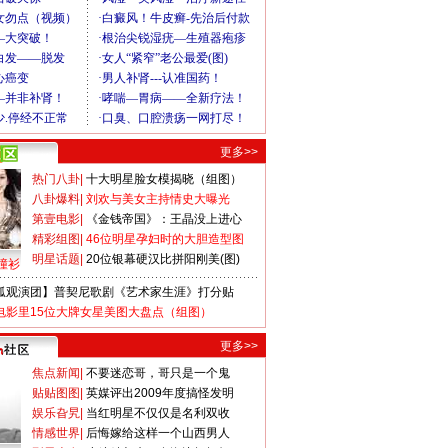
更多>>
热门八卦
|
十大明星脸女模揭晓（组图）
八卦爆料
|
刘欢与美女主持情史大曝光
第壹电影
|
《金钱帝国》：王晶没上进心
精彩组图
|
46位明星孕妇时的大胆造型图
明星话题
|
20位银幕硬汉比拼阳刚美(图)
撞衫
狐观演团】普契尼歌剧《艺术家生涯》打分贴
电影里15位大牌女星美图大盘点（组图）
更多>>
焦点新闻
|
不要迷恋哥，哥只是一个鬼
贴贴图图
|
英媒评出2009年度搞怪发明
娱乐旮旯
|
当红明星不仅仅是名利双收
情感世界
|
后悔嫁给这样一个山西男人