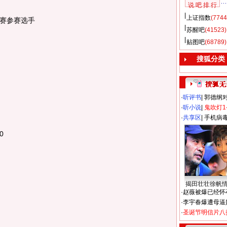
说 吧 排 行
上证指数
(7744
赛参赛选手
苏醒吧
(41523)
贴图吧
(68789)
搜狐分类
·
听评书
|
郭德纲
·
听小说
|
鬼吹灯1
·
共享区
|
手机病
0
揭田壮壮徐帆
·
赵薇被爆已经怀
·
李宇春爆遭母逼
·
圣诞节明信片八