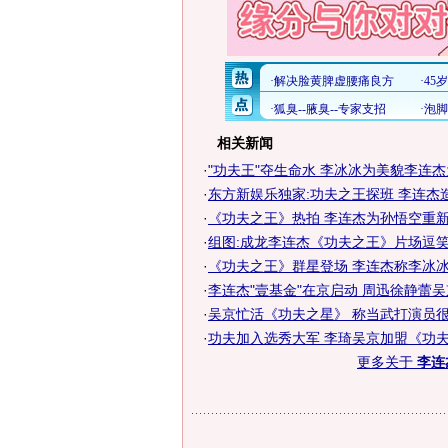
相关新闻
·
"功夫王"夺生命水 李冰冰为美貌李连
·
东方新娱乐独家:功夫之王探班 李连杰
·
《功夫之王》热拍 李连杰为孙悟空重新定
·
组图:成龙李连杰《功夫之王》片场逗
·
《功夫之王》群星登场 李连杰称李冰冰武
·
李连杰"壹基金"在京启动 周迅徐静蕾
·
吴京忙活《功夫之星》 称当武打演员
·
功夫加入选秀大军 李琦吴京加盟《功
更多关于
李连