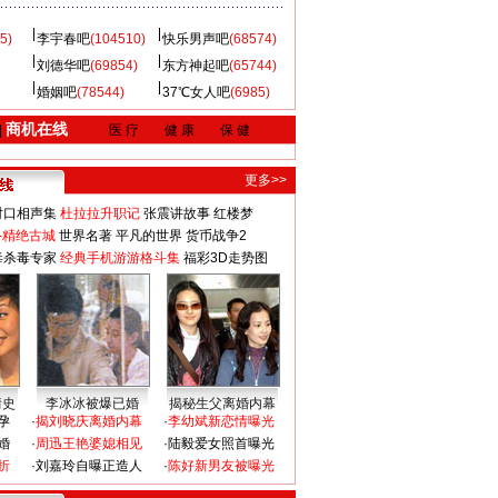
5)
李宇春吧
(104510)
快乐男声吧
(68574)
刘德华吧
(69854)
东方神起吧
(65744)
婚姻吧
(78544)
37℃女人吧
(6985)
商机在线
|
医 疗
健 康
保 健
更多>>
对口相声集
杜拉拉升职记
张震讲故事
红楼梦
-精绝古城
世界名著
平凡的世界
货币战争2
毒杀毒专家
经典手机游游格斗集
福彩3D走势图
情史
李冰冰被爆已婚
揭秘生父离婚内幕
孕
·
揭刘晓庆离婚内幕
·
李幼斌新恋情曝光
婚
·
周迅王艳婆媳相见
·
陆毅爱女照首曝光
折
·
刘嘉玲自曝正造人
·
陈好新男友被曝光