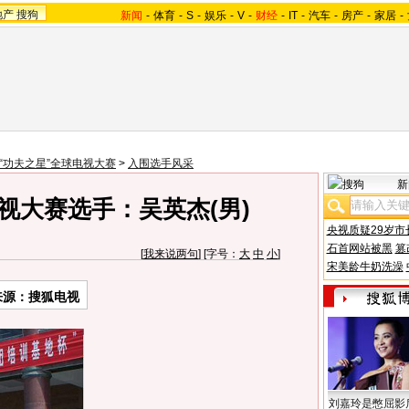
地产
搜狗
新闻
-
体育
-
S
-
娱乐
-
V
-
财经
-
IT
-
汽车
-
房产
-
家居
-
07“功夫之星”全球电视大赛
>
入围选手风采
新
电视大赛选手：吴英杰(男)
央视质疑29岁市
石首网站被黑
篡
[
我来说两句
] [字号：
大
中
小
]
宋美龄牛奶洗澡
来源：搜狐电视
刘嘉玲是憋屈影