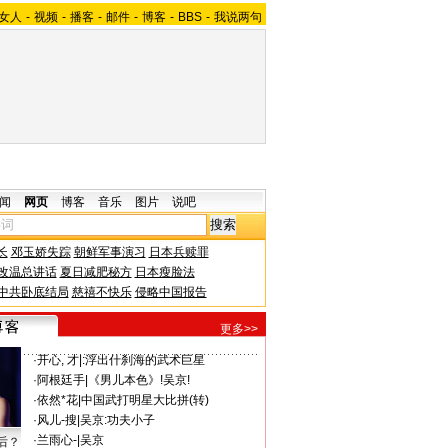
女人
-
视频
-
播客
-
邮件
-
博客
-
BBS
-
我说两句
闻
网页
博客
音乐
图片
说吧
长
邓玉娇失踪
朝鲜军事演习
日本兵赎罪
改温总讲话
夏日减肥秘方
日本瘦脸法
中共卧底结局
慈禧不快乐
侵略中国报告
更多>>
·
开心, 才
|
:浮出什刹海的武术巨星
·
阿根廷手
|
《男儿本色》!吴京!
·
依然*花
|
中国武打明星大比拼(转)
·
风儿-搜
|
吴京:功夫小子
·
兰雨心-
|
吴京
后？