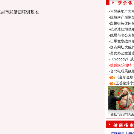
茶 余 饭
·
何炅获地产大亨
封市武僧团培训基地
·
陈慧琳产后恢复
·
殷桃街头休闲装
·
范冰冰红地毯
·
姚晨与老公素
·
日军竟拿战俘
·
盘点网坛大腕
·
美女办公室遭
·
《Nobody》
·
搜狐娱乐招聘
·
台北电玩展靓丽S
·
《变形金刚
·
王岳伦爆李
新版“西游”绝
健 康 指 南