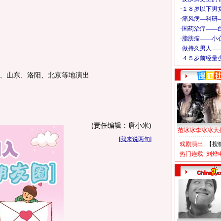
、山东、洛阳、北京等地演出
(责任编辑：唐小米)
范冰冰李冰冰大
[
我来说两句
]
戏剧演出
|
【搜
热门连载
|
刘烨