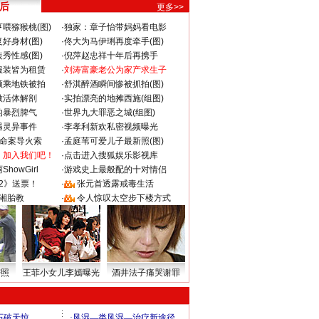
 后
更多>>
喂猕猴桃(图)
·
独家：章子怡带妈妈看电影
好身材(图)
·
佟大为马伊琍再度牵手(图)
秀性感(图)
·
倪萍赵忠祥十年后再携手
服装皆为租赁
·
刘涛富豪老公为家产求生子
颜乘地铁被拍
·
舒淇醉酒瞬间惨被抓拍(图)
做活体解剖
·
实拍漂亮的地摊西施(组图)
的暴烈脾气
·
世界九大罪恶之城(组图)
遇灵异事件
·
李孝利新欢私密视频曝光
成命案导火索
·
孟庭苇可爱儿子最新照(图)
：加入我们吧！
·
点击进入搜狐娱乐影视库
howGirl
·
游戏史上最般配的十对情侣
2》送票！
·
张元首透露戒毒生活
湘胎教
·
令人惊叹太空步下楼方式
密照
王菲小女儿李嫣曝光
酒井法子痛哭谢罪