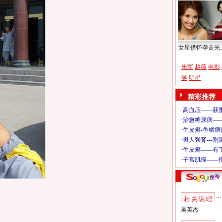
女星借怀孕走光
朱军
赵薇
电影
笑
明星
精彩推荐
相 关 说 吧
吴英杰