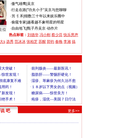
·
傲气雄鹰
|
吴京
·
行走在路
|
"功夫小子"吴京与您聊聊
·
另刂 禾
|
细数三十年以来娱乐圈中
·
偷窥专家
|
越看越不象明星的明星
·
自由地飞
|
甄子丹吴京·动作片
上位
热点标签：
刘德华
冯小刚
蔡少芬
快乐男声
大s
选秀
范冰冰
张柏芝
苏醒
郑钧
春晚
李湘
搞
说 吧
更多>>