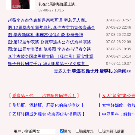
礼在北展剧场隆重上演...
07-08-27 10:15
·
赵薇李连杰华表相遇亲密耳语 旁若无人商...
07-08-27 07:57
·
图:12届华表奖颁奖典礼 李连杰卖力宣传壹基金
07-08-26 22:46
·
图:华表颁奖礼 李连杰侃侃而谈 赵薇走神
07-08-26 22:32
·
图:第12届华表奖 赵薇李连杰公布优秀导演奖
07-08-26 22:09
·
图:第12届华表奖红毯美图 李连杰与记者交谈
07-08-26 19:35
·
李连杰替身国建勇摆大阵 《薛仁贵》写实壮观
07-08-24 15:14
·
甄子丹片酬过千万 华人明星第三仅次成龙...
07-07-11 10:37
更多关于
李连杰 甄子丹 唐季礼
的新闻>>
用户：
匿名
隐藏地址
设为辩论话题