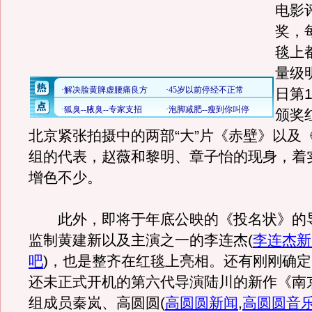
电影
奖，
毯上
量级
日第
颁奖
北京紧张拍摄中的两部“大”片《赤壁》以及
组的代表，赵薇和黎明、章子怡的现身，着
增色不少。
此外，即将于年底公映的《投名状》的
监制黄建新以及主演之一的李连杰
(
李连杰新
吧
)
，也是整齐在红毯上亮相。还有刚刚确定
还未正式开机的第六代导演陆川的新作《南
组成员秦岚、高圆圆
(
高圆圆新闻
,
高圆圆音