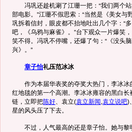
冯巩还趁机涮了江珊一把：“我们两个站
部电影。”江珊不假思索：“当然是《美女与
巩拆着信封，眼皮都不抬地吐出几个字：“
吧，《乌鸦与麻雀》。”台下观众一片爆笑
笑不得。冯巩不停嘴，还爆了句：“《没头
兴》。”
章子怡
礼压范冰冰
作为本届华表奖的夺奖大热门，李冰冰
红地毯的第一个高潮。李冰冰雍容的黑白长
链，立即把
陈好
、袁立
(
袁立新闻
,
袁立说吧
)
星的风头压了下去。
不过，人气最高的还是章子怡。她与黎