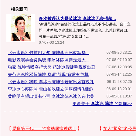
相关新闻
多次被误认为是范冰冰 李冰冰无奈强颜...
“谢谢范冰冰!”在签约仪式上,品牌老总不小心说错。台下立
即一片哗然,李冰冰脸上却丝毫不见愠色。老总赶紧改口,
可稍一疏忽,“范冰冰”又出口了...
07-07-03 13:24
·
《云水谣》包揽四大奖 陈坤李冰冰改写华...
07-08-26 23:21
·
电影表演学会奖揭晓 李冰冰陈坤捧走最大...
07-08-07 10:07
·
独家:陈坤惜嗓夺得大奖 范冰冰假睫毛脱落出丑
07-06-12 08:05
·
失范冰冰挖邓超陈坤 华谊“航母”背后有危机
07-03-14 12:25
·
《云水谣》将映 李冰冰陈坤徐若瑄出席首映礼
06-11-28 07:25
·
李冰冰心疼陈坤 雪山拍戏建立深厚感情(组图)
06-09-13 20:01
·
黄晓明有望出演韦小宝 李冰冰范冰冰入选七美
06-05-31 10:37
更多关于
李冰冰 陈坤
的新闻>>