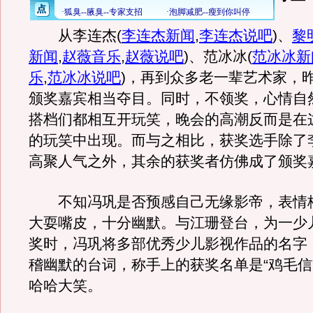
从李连杰
(
李连杰新闻
,
李连杰说吧
)
、
黎
新闻
,
赵薇音乐
,
赵薇说吧
)
、范冰冰
(
范冰冰新
乐
,
范冰冰说吧
)
，再到众多老一辈艺术家，
颁奖嘉宾相当夺目。同时，不领奖，心情自
搭档们都相互开玩笑，晚会的高潮反而是在
的玩笑中出现。而与之相比，获奖选手除了
高聚人气之外，其余的获奖者仿佛成了颁奖
不知冯巩是否预感自己无缘影帝，表情
大耍嘴皮，十分幽默。与江珊登台，为一少
奖时，冯巩将多部优秀少儿影视作品的名字
稽幽默的台词，称手上的获奖名单是“鸡毛信
哈哈大笑。