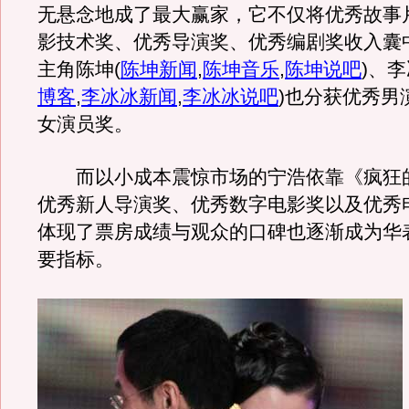
无悬念地成了最大赢家，它不仅将优秀故事
影技术奖、优秀导演奖、优秀编剧奖收入囊
主角陈坤
(
陈坤新闻
,
陈坤音乐
,
陈坤说吧
)
、李
博客
,
李冰冰新闻
,
李冰冰说吧
)
也分获优秀男
女演员奖。
而以小成本震惊市场的宁浩依靠《疯狂
优秀新人导演奖、优秀数字电影奖以及优秀
体现了票房成绩与观众的口碑也逐渐成为华
要指标。