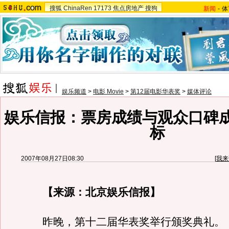
搜狐
ChinaRen
17173
焦点房地产
搜狗
新闻
-
体
娱乐频道
>
电影 Movie
>
第12届电影华表奖
>
媒体评论
娱乐信报：票房成绩与观众口碑
标
2007年08月27日08:30
[
我来
【来源：北京娱乐信报】
昨晚，第十二届华表奖举行颁奖典礼。