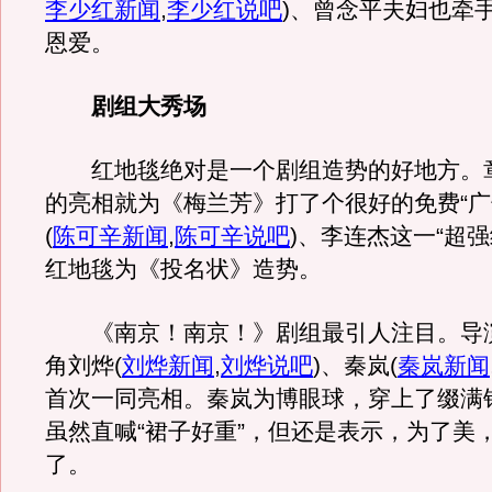
李少红新闻
,
李少红说吧
)
、曾念平夫妇也牵
恩爱。
剧组大秀场
红地毯绝对是一个剧组造势的好地方。
的亮相就为《梅兰芳》打了个很好的免费“广
(
陈可辛新闻
,
陈可辛说吧
)
、李连杰这一“超强
红地毯为《投名状》造势。
《南京！南京！》剧组最引人注目。导
角刘烨
(
刘烨新闻
,
刘烨说吧
)
、秦岚
(
秦岚新闻
首次一同亮相。秦岚为博眼球，穿上了缀满
虽然直喊“裙子好重”，但还是表示，为了美
了。