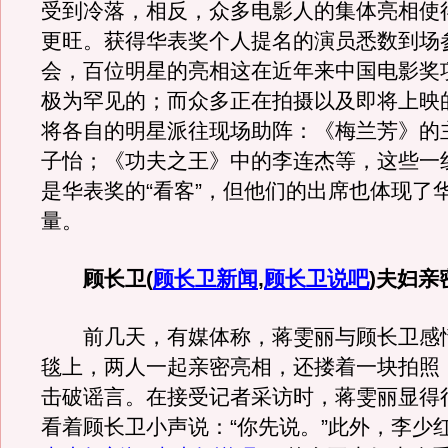
受到冷落，相反，众多电影人的集体亮相使
更旺。获得华表奖个人提名的演员悉数到场
会，百位明星的亮相这在近年来中国电影奖
极为罕见的；而众多正在拍摄以及即将上映
将各自的明星派往现场助阵：《梅兰芳》的
子怡；《功夫之王》中的李连杰等，这些一
是华表奖的“看客”，但他们的出席也体现了
量。
顾长卫
(
顾长卫新闻
,
顾长卫说吧
)
夫妇亲
前几天，有媒体称，蒋雯丽与顾长卫感
毯上，两人一起亲密亮相，还搂着一块拍照
击破谣言。在接受记者采访时，蒋雯丽显得
看着顾长卫小声说：“你先说。”此外，李少