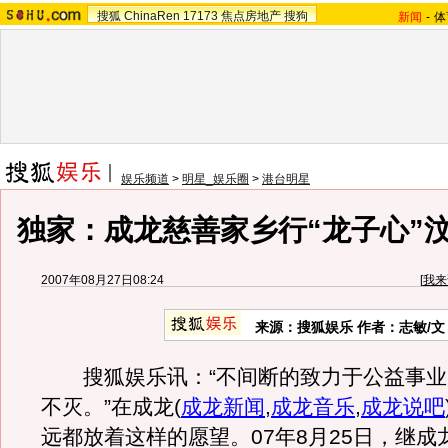
搜狐
ChinaRen
17173
焦点房地产
搜狗
新闻
-
体
娱乐频道
>
明星_娱乐圈
>
港台明星
独家：成龙慈善家乡行“龙子心”
2007年08月27日08:24
[
我来
来源：搜狐娱乐 作者：志敏/文
搜狐娱乐讯：“不间断的致力于公益事业
不灭。”在成龙
(
成龙新闻
,
成龙音乐
,
成龙说吧
远都放着这样的愿望。07年8月25日，继成