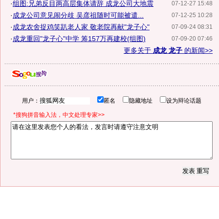
·
组图:兄弟反目两高层集体请辞 成龙公司大地震
07-12-27 15:48
·
成龙公司意见闹分歧 吴彦祖随时可能被遣...
07-12-25 10:28
·
成龙农舍捉鸡笑趴老人家 敬老院再献"龙子心"
07-09-24 08:31
·
成龙重回"龙子心"中学 筹157万再建校(组图)
07-09-20 07:46
更多关于
成龙 龙子
的新闻>>
用户：
匿名
隐藏地址
设为辩论话题
*搜狗拼音输入法，中文处理专家>>