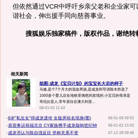
但依然通过VCR中呼吁乡亲父老和企业家可
谐社会，伸出援手同向慈善事业。
搜狐娱乐独家稿件，版权作品，谢绝转
相关新闻
组图:成龙《宝贝计划》的宝宝长大后的样子
马修,是个7个月大的混血男孩,是成龙和导演陈木胜选了
1000多个婴儿后在地铁里偶然间发现的.小宝贝的母亲是
哥伦比亚人,常年居住在澳大利亚...
08-01-02 11:43
·
8岁"私生女"得成龙遗传 女版房祖名现身(图)
08-01-08 09:52
·
喜迎奥运祝福北京 CY家族携手成龙敲响世纪钟
08-01-02 15:03
·
成龙否认与陈自强反目 坚称关系不变
07-12-28 09:46