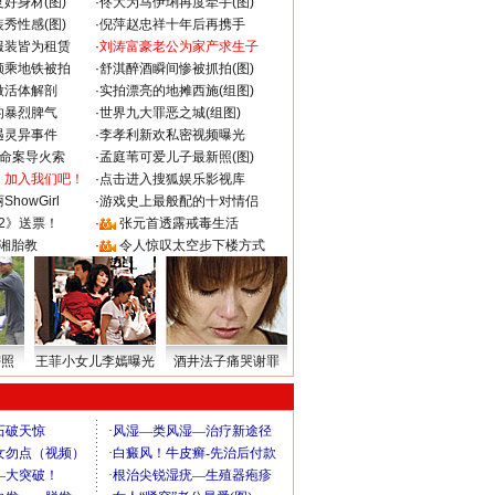
好身材(图)
·
佟大为马伊琍再度牵手(图)
秀性感(图)
·
倪萍赵忠祥十年后再携手
服装皆为租赁
·
刘涛富豪老公为家产求生子
颜乘地铁被拍
·
舒淇醉酒瞬间惨被抓拍(图)
做活体解剖
·
实拍漂亮的地摊西施(组图)
的暴烈脾气
·
世界九大罪恶之城(组图)
遇灵异事件
·
李孝利新欢私密视频曝光
成命案导火索
·
孟庭苇可爱儿子最新照(图)
：加入我们吧！
·
点击进入搜狐娱乐影视库
howGirl
·
游戏史上最般配的十对情侣
2》送票！
·
张元首透露戒毒生活
湘胎教
·
令人惊叹太空步下楼方式
密照
王菲小女儿李嫣曝光
酒井法子痛哭谢罪