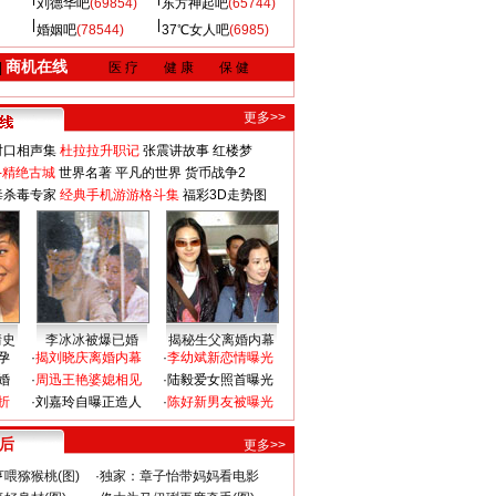
刘德华吧
(69854)
东方神起吧
(65744)
婚姻吧
(78544)
37℃女人吧
(6985)
商机在线
|
医 疗
健 康
保 健
更多>>
对口相声集
杜拉拉升职记
张震讲故事
红楼梦
-精绝古城
世界名著
平凡的世界
货币战争2
毒杀毒专家
经典手机游游格斗集
福彩3D走势图
情史
李冰冰被爆已婚
揭秘生父离婚内幕
孕
·
揭刘晓庆离婚内幕
·
李幼斌新恋情曝光
婚
·
周迅王艳婆媳相见
·
陆毅爱女照首曝光
折
·
刘嘉玲自曝正造人
·
陈好新男友被曝光
 后
更多>>
喂猕猴桃(图)
·
独家：章子怡带妈妈看电影