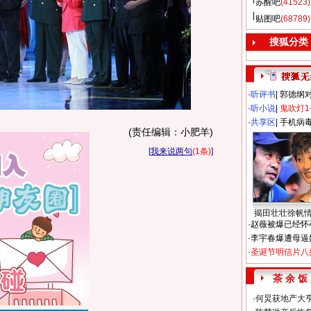
苏醒吧
(41523)
贴图吧
(68789)
搜狐分类
·
听评书
|
郭德纲
·
听小说
|
鬼吹灯1
·
共享区
|
手机病
(责任编辑：小肥羊)
[
我来说两句
(1条)
]
揭田壮壮徐帆
·
赵薇被爆已经怀
·
李宇春爆遭母逼
·
圣诞节明信片八
茶 余 饭
·
何炅获地产大亨