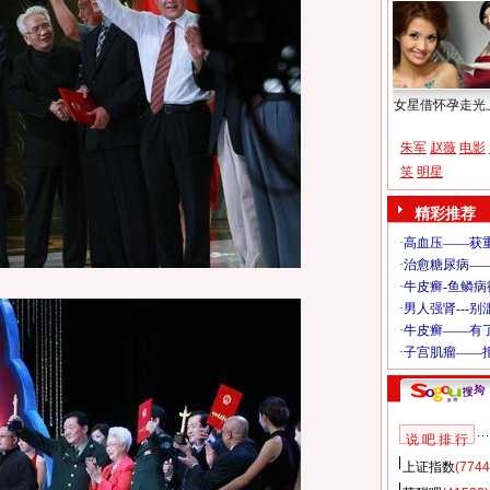
女星借怀孕走光
朱军
赵薇
电影
笑
明星
精彩推荐
说 吧 排 行
上证指数
(7744