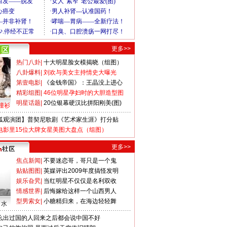
更多>>
热门八卦
|
十大明星脸女模揭晓（组图）
八卦爆料
|
刘欢与美女主持情史大曝光
第壹电影
|
《金钱帝国》：王晶没上进心
精彩组图
|
46位明星孕妇时的大胆造型图
明星话题
|
20位银幕硬汉比拼阳刚美(图)
撞衫
狐观演团】普契尼歌剧《艺术家生涯》打分贴
电影里15位大牌女星美图大盘点（组图）
更多>>
焦点新闻
|
不要迷恋哥，哥只是一个鬼
贴贴图图
|
英媒评出2009年度搞怪发明
娱乐旮旯
|
当红明星不仅仅是名利双收
情感世界
|
后悔嫁给这样一个山西男人
型男索女
|
小糖精归来，在海边轻轻舞
口水
么出过国的人回来之后都会说中国不好