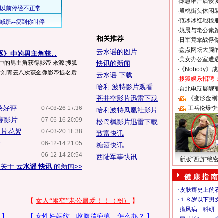
·
陈慧琳产后恢复
·
殷桃街头休闲装
·
范冰冰红地毯
·
姚晨与老公素
相关推荐
·
日军竟拿战俘
·
盘点网坛大腕
云水谣的图片
》中的男主角获...
·
美女办公室遭
中的男主角获得影帝 来源:搜狐
快讯的新闻
·
《Nobody》
快讯:刘青云八次获金像影帝提名后
云水谣 下载
·
搜狐娱乐招聘
.
哈利.波特影片观看
·
台北电玩展靓丽S
苍井空影片迅雷下载
·
《变形金刚
获好评
07-08-26 17:36
·
王岳伦爆李
哈利波特凤凰社影片
赛影片
07-06-16 20:09
松岛枫影片迅雷下载
影片花絮
07-03-20 18:38
致富快讯
片
06-12-14 21:05
糖酒快讯
06-12-14 20:54
西陆军事快讯
新版“西游”绝
多关于
云水谣 快讯
的新闻>>
健 康 指 南