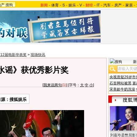
地产
搜狗
新闻
-
体育
-
S
-
娱乐
-
V
-
财经
-
IT
-
汽车
-
房产
-
家居
-
12届电影华表奖
>
现场快讯
新
水谣》获优秀影片奖
央视质疑29岁市
石首网站被黑
篡
[
我来说两句
(1)
] [字号：
大
中
小
]
宋美龄牛奶洗澡
来源：搜狐娱乐
刘嘉玲是憋屈影