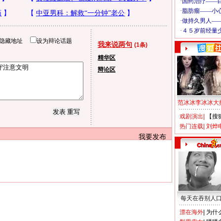
隐藏地址
设为辩论话题
我来说两句
(1条)
精华区
辩论区
范冰冰李冰冰大
戏剧演出
|
【搜
热门连载
|
刘烨
我要发布
每天在吞别人
漂在海外
|
为什