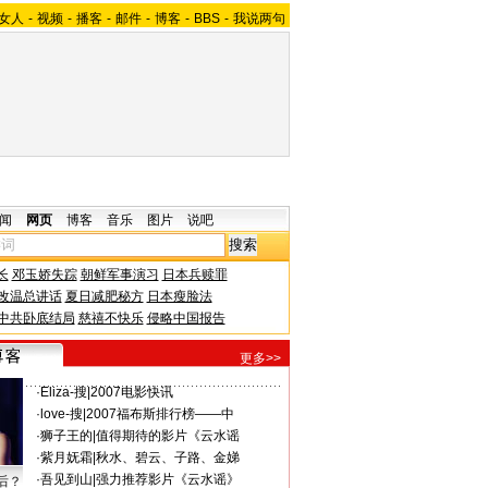
女人
-
视频
-
播客
-
邮件
-
博客
-
BBS
-
我说两句
闻
网页
博客
音乐
图片
说吧
长
邓玉娇失踪
朝鲜军事演习
日本兵赎罪
改温总讲话
夏日减肥秘方
日本瘦脸法
中共卧底结局
慈禧不快乐
侵略中国报告
更多>>
·
Eliza-搜
|
2007电影快讯
·
love-搜
|
2007福布斯排行榜——中
·
狮子王的
|
值得期待的影片《云水谣
·
紫月妩霜
|
秋水、碧云、子路、金娣
·
吾见到山
|
强力推荐影片《云水谣》
后？