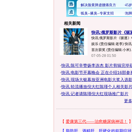
相关新闻
快讯:俄罗斯影片《驱逐
快讯:俄罗斯影片《驱逐》
娱乐 (责任编辑:老李) 
首次获奖 (责任编辑:小米)..
07-05-28 01:50
·
快讯:陈可辛赞扬李连杰 影片剪辑完毕
·
快讯:电影节开幕晚会 正在介绍16部参
·
快讯:现场大银幕放亚洲电影大奖入选
·
快讯:轮流播放倪大红陈瑾个人相关影
·
快讯:记者请陈瑾倪大红现场推广影片
更