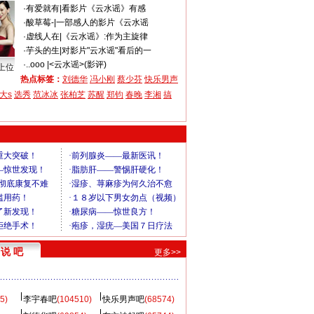
·
有爱就有
|
看影片《云水谣》有感
·
酸草莓-
|
一部感人的影片《云水谣
·
虚线人在
|
《云水谣》:作为主旋律
·
芋头的生
|
对影片"云水谣"看后的一
·
..oоо
|
<云水谣>(影评)
上位
热点标签：
刘德华
冯小刚
蔡少芬
快乐男声
大s
选秀
范冰冰
张柏芝
苏醒
郑钧
春晚
李湘
搞
说 吧
更多>>
5)
李宇春吧
(104510)
快乐男声吧
(68574)