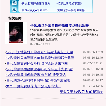
相关新闻
快讯:著名导演贾樟柯亮相 受到热烈欢呼
快讯:著名导演贾樟柯亮相 受到热烈欢呼 来源:搜狐娱乐
(责任编辑:小肥羊) 快讯:快乐男生总决赛 众评委亮相 快
讯:07快乐男生总决赛...
07-08-26 17:19
·
快讯:《天地英雄》导演何平与男演员走上红毯
07-08-26 17:39
·
快讯:春晚公布导演名单 陈临春张晓海联合执导
07-08-16 12:49
·
快讯:侯耀文追悼会举行 导演孟欣送来花圈
07-07-07 11:21
·
快讯:导演杨德昌病逝洛杉矶 享年五十九岁(图)
07-07-01 16:00
·
快讯:台湾导演侯孝贤携“红气球”接受采访
07-06-24 19:45
·
快讯:周杰伦爆料拍片时害怕刘伟强导演探班
07-06-21 14:17
·
尹力:一流电视剧导演,二流电影导演。
06-12-04 14:36
更多关于
快讯 尹力
的新闻>>