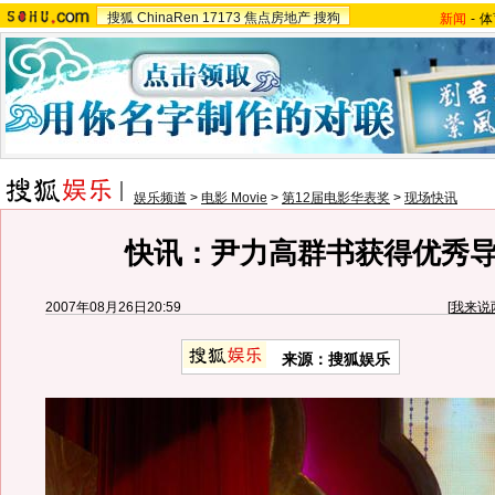
搜狐
ChinaRen
17173
焦点房地产
搜狗
新闻
-
体
娱乐频道
>
电影 Movie
>
第12届电影华表奖
>
现场快讯
快讯：尹力高群书获得优秀
2007年08月26日20:59
[
我来说
来源：搜狐娱乐