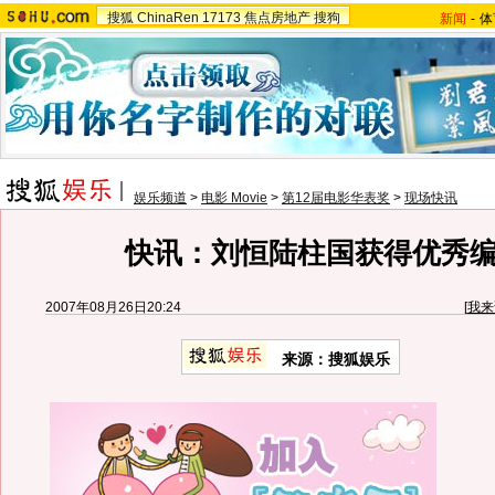
搜狐
ChinaRen
17173
焦点房地产
搜狗
新闻
-
体
娱乐频道
>
电影 Movie
>
第12届电影华表奖
>
现场快讯
快讯：刘恒陆柱国获得优秀
2007年08月26日20:24
[
我来
来源：搜狐娱乐