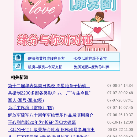
相关新闻
·
第十二届华表奖周日揭晓 周星驰章子怡确...
07-08-24 14:34
·
共摄制2200多部各类影片 八一厂“今生今世”
07-07-30 02:48
·
军人·军号·军魂(图)
07-07-26 07:41
·
为毛主席演《雷锋》(图)
07-07-16 07:45
·
解放军建军八十周年军旅音乐作品展演周简介
07-06-25 19:37
·
王心刚息影20年为“长征”回归大银幕
06-10-17 12:00
·
《我的长征》取景革命胜地 赵琳姚晨参与演出
06-08-22 11:00