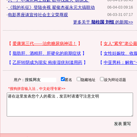
·
八一厂不满意网上致歉 欲寻找真人“胡倒戈”
06-04-29 08:43
·
《我的长征》登陆央视 翟俊杰崔永元大搞联动
06-04-03 09:16
·
电影界座谈宣传社会主义荣辱观
06-03-31 07:17
更多关于
陆柱国 刘恒
的新闻>>
用户：
匿名
隐藏地址
设为辩论话题
*搜狗拼音输入法，中文处理专家>>