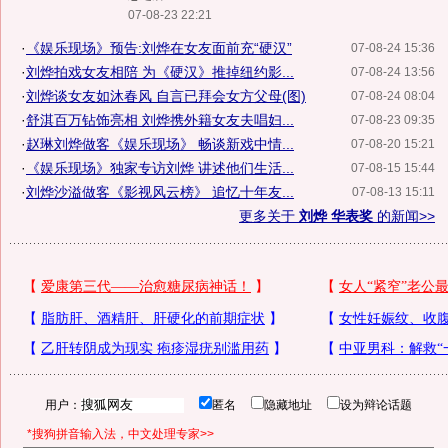
07-08-23 22:21
·
《娱乐现场》预告:刘烨在女友面前充“硬汉”
07-08-24 15:36
·
刘烨拍戏女友相陪 为《硬汉》推掉纽约影...
07-08-24 13:56
·
刘烨谈女友如沐春风 自言已拜会女方父母(图)
07-08-24 08:04
·
舒淇百万钻饰亮相 刘烨携外籍女友夫唱妇...
07-08-23 09:35
·
赵琳刘烨做客《娱乐现场》 畅谈新戏中情...
07-08-20 15:21
·
《娱乐现场》独家专访刘烨 讲述他们生活...
07-08-15 15:44
·
刘烨沙溢做客《影视风云榜》 追忆十年友...
07-08-13 15:11
更多关于
刘烨 华表奖
的新闻>>
用户：
匿名
隐藏地址
设为辩论话题
*搜狗拼音输入法，中文处理专家>>