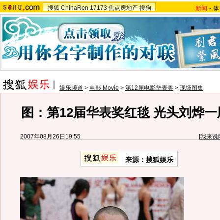
搜狐
ChinaRen
17173
焦点房地产
搜狗
新闻
-
体
娱乐频道
>
电影 Movie
>
第12届电影华表奖
>
现场图集
图：第12届华表奖红毯 光头刘烨
2007年08月26日19:55
[
我来说
来源：搜狐娱乐