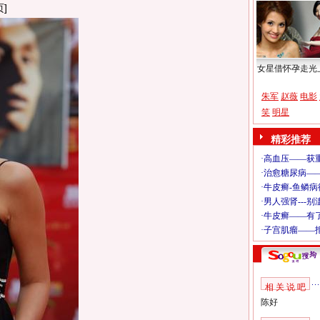
]
女星借怀孕走光
朱军
赵薇
电影
笑
明星
精彩推荐
相 关 说 吧
陈好