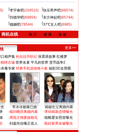
5)
李宇春吧
(104510)
快乐男声吧
(68574)
刘德华吧
(69854)
东方神起吧
(65744)
婚姻吧
(78544)
37℃女人吧
(6985)
商机在线
|
医 疗
健 康
保 健
更多>>
对口相声集
杜拉拉升职记
张震讲故事
红楼梦
-精绝古城
世界名著
平凡的世界
货币战争2
毒杀毒专家
经典手机游游格斗集
福彩3D走势图
情史
李冰冰被爆已婚
揭秘生父离婚内幕
孕
·
揭刘晓庆离婚内幕
·
李幼斌新恋情曝光
婚
·
周迅王艳婆媳相见
·
陆毅爱女照首曝光
折
·
刘嘉玲自曝正造人
·
陈好新男友被曝光