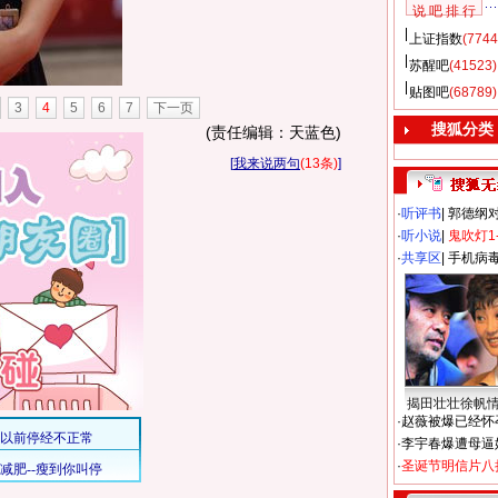
说 吧 排 行
上证指数
(7744
苏醒吧
(41523)
贴图吧
(68789)
3
4
5
6
7
下一页
搜狐分类
(责任编辑：天蓝色)
[
我来说两句
(13条)
]
·
听评书
|
郭德纲
·
听小说
|
鬼吹灯1
·
共享区
|
手机病
揭田壮壮徐帆
·
赵薇被爆已经怀
·
李宇春爆遭母逼
·
圣诞节明信片八