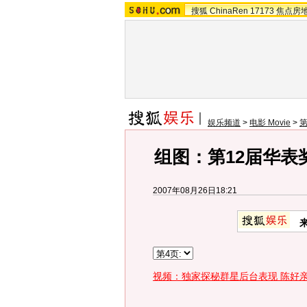
搜狐
ChinaRen
17173
焦点房
娱乐频道
>
电影 Movie
>
第
组图：第12届华表
2007年08月26日18:21
视频：独家探秘群星后台表现 陈好