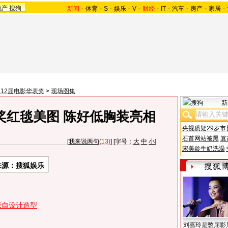
地产
搜狗
新闻
-
体育
-
S
-
娱乐
-
V
-
财经
-
IT
-
汽车
-
房产
-
家居
-
12届电影华表奖
>
现场图集
新
奖红毯美图 陈好低胸装亮相
央视质疑29岁市
石首网站被黑
篡
[
我来说两句
(13)
] [字号：
大
中
小
]
宋美龄牛奶洗澡
来源：搜狐娱乐
亲自设计造型
刘嘉玲是憋屈影