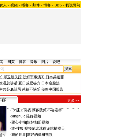
女人
-
视频
-
播客
-
邮件
-
博客
-
BBS
-
我说两句
闻
网页
博客
音乐
图片
说吧
长
邓玉娇失踪
朝鲜军事演习
日本兵赎罪
改温总讲话
夏日减肥秘方
日本瘦脸法
中共卧底结局
慈禧不快乐
侵略中国报告
更多>>
·
`ァ菋ェ
|
陈好做客搜狐:不会选择
·
xinghuic
|
陈好视频
·
甜心小柚
|
陈好相册视频
·
潍-搜狐
|
视频范冰冰得宠跳槽橙天
·
我的世界
|
陈好的像册视频
后？