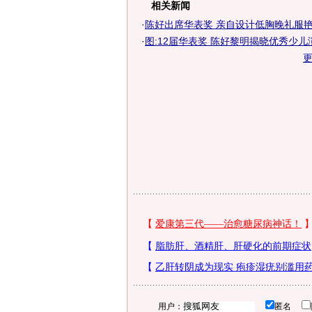
相关新闻
·
陈好出席华表奖 亲自设计低胸晚礼服
·
图:12届华表奖 陈好黎明揭晓优秀少儿
用户：
匿名