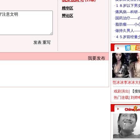
(13条)
精华区
辩论区
我要发布
范冰冰李冰冰大
戏剧演出
|
【搜
热门连载
|
刘烨