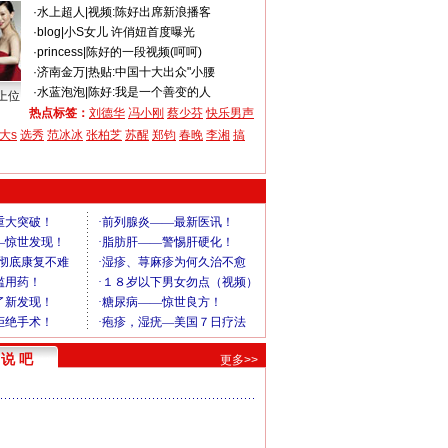
·
水上超人
|
视频:陈好出席新浪播客
·
blog
|
小S女儿 许俏妞首度曝光
·
princess
|
陈好的一段视频(呵呵)
·
济南金万
|
热贴:中国十大出众"小腰
·
水蓝泡泡
|
陈好:我是一个善变的人
上位
热点标签：
刘德华
冯小刚
蔡少芬
快乐男声
大s
选秀
范冰冰
张柏芝
苏醒
郑钧
春晚
李湘
搞
说 吧
更多>>