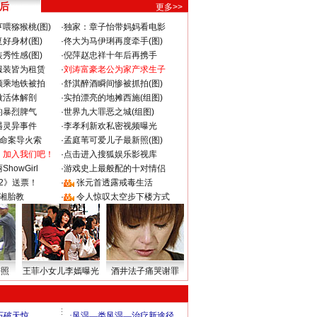
 后
更多>>
喂猕猴桃(图)
·
独家：章子怡带妈妈看电影
好身材(图)
·
佟大为马伊琍再度牵手(图)
秀性感(图)
·
倪萍赵忠祥十年后再携手
服装皆为租赁
·
刘涛富豪老公为家产求生子
颜乘地铁被拍
·
舒淇醉酒瞬间惨被抓拍(图)
做活体解剖
·
实拍漂亮的地摊西施(组图)
的暴烈脾气
·
世界九大罪恶之城(组图)
遇灵异事件
·
李孝利新欢私密视频曝光
成命案导火索
·
孟庭苇可爱儿子最新照(图)
：加入我们吧！
·
点击进入搜狐娱乐影视库
howGirl
·
游戏史上最般配的十对情侣
2》送票！
·
张元首透露戒毒生活
湘胎教
·
令人惊叹太空步下楼方式
密照
王菲小女儿李嫣曝光
酒井法子痛哭谢罪