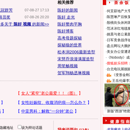
相关推荐
茶 余 饭
艳冠群芳
陈好的新闻
07-08-27 17:13
·
何炅获地产大亨
演员奖
陈好 走光
·
陈慧琳产后恢复
07-08-26 20:20
·
殷桃街头休闲装
更多关于
陈好 视频
的新闻>>
陈好赘肉平胸
·
范冰冰红地毯
陈好博客
·
姚晨与老公素
高考母题探秘
·
日军竟拿战俘
探秘狼的世界
·
盘点网坛大腕
松本润2006最新造型
·
美女办公室遭
·
《Nobody》
宋慧乔浪漫满屋造型
·
搜狐娱乐招聘
周笔畅视频
·
台北电玩展靓丽S
贺军翔杨丞琳视频
·
《变形金刚
·
王岳伦爆李
新版“西游”绝
健 康 指 南
隐藏地址
设为辩论话题
我来说两句