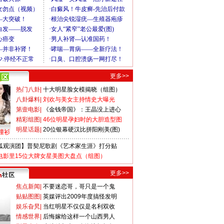
更多>>
热门八卦
|
十大明星脸女模揭晓（组图）
八卦爆料
|
刘欢与美女主持情史大曝光
第壹电影
|
《金钱帝国》：王晶没上进心
精彩组图
|
46位明星孕妇时的大胆造型图
明星话题
|
20位银幕硬汉比拼阳刚美(图)
撞衫
狐观演团】普契尼歌剧《艺术家生涯》打分贴
电影里15位大牌女星美图大盘点（组图）
更多>>
焦点新闻
|
不要迷恋哥，哥只是一个鬼
贴贴图图
|
英媒评出2009年度搞怪发明
娱乐旮旯
|
当红明星不仅仅是名利双收
情感世界
|
后悔嫁给这样一个山西男人