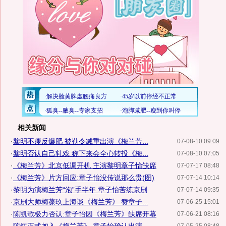
相关新闻
·
黎明不瘦反爆肥 被勒令减重出演《梅兰芳...
07-08-10 09:09
·
黎明否认自己轧戏 称下来会全心转投《梅...
07-08-10 07:05
·
《梅兰芳》北京低调开机 主演黎明章子怡缺席
07-07-17 08:48
·
《梅兰芳》片方回应:章子怡没传说那么贵(图)
07-07-14 10:14
·
黎明为演梅兰芳“泡”手半年 章子怡苦练京剧
07-07-14 09:35
·
京剧大师梅葆玖上海谈《梅兰芳》 赞章子...
07-06-25 15:01
·
陈凯歌极力否认:章子怡因《梅兰芳》缺席开幕
07-06-21 08:16