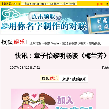
搜狐
ChinaRen
17173
焦点房地产
搜狗
新闻
-
体
娱乐频道
>
电影 Movie
>
第12届电影华表奖
>
现场快讯
快讯：章子怡黎明畅谈《梅兰芳
2007年08月26日17:52
[
我来
来源：搜狐娱乐