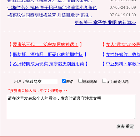
·
陈红正式加入《梅兰芳》 章子怡确认出演...
07-05-25 08:48
·
《梅兰芳》探秘:章子怡已确定出演孟小冬角色
07-05-24 16:09
·
梅葆玖认同黎明版梅兰芳 对陈凯歌导演很...
07-04-19 01:39
更多关于
章子怡 黎明
的新闻>>
用户：
匿名
隐藏地址
设为辩论话题
*搜狗拼音输入法，中文处理专家>>