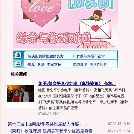
相关新闻
组图:曾念平李少红率《麻辣婆媳》 亮相...
组图:曾念平李少红率《麻辣婆媳》 亮相飞天奖 8月25日,
在北京中国剧院隆重举行了《和谐的星空》第26届电视
剧“飞天奖”颁奖典礼,著名导演曾念平、李少红亲率《麻辣
婆媳》的主要演员归亚蕾...
07-08-26 15:28
·
第十二届中国电影华表奖出席影人阵容 - ...
07-08-13 16:19
·
《荣归》收视理想 低调吴军受李少红高度赞赏
07-08-09 11:34