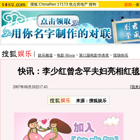
搜狐
ChinaRen
17173
焦点房地产
搜狗
新闻
-
体
娱乐频道
>
电影 Movie
>
第12届电影华表奖
>
现场快讯
快讯：李少红曾念平夫妇亮相红毯
2007年08月26日17:43
[
我来
来源：搜狐娱乐