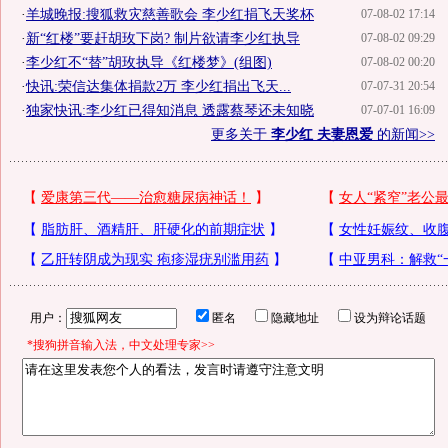
·
羊城晚报:搜狐救灾慈善歌会 李少红捐飞天奖杯
07-08-02 17:14
·
新“红楼”要赶胡玫下岗? 制片欲请李少红执导
07-08-02 09:29
·
李少红不“替”胡玫执导《红楼梦》(组图)
07-08-02 00:20
·
快讯:荣信达集体捐款2万 李少红捐出飞天...
07-07-31 20:54
·
独家快讯:李少红已得知消息 透露蔡琴还未知晓
07-07-01 16:09
更多关于
李少红 夫妻恩爱
的新闻>>
用户：
匿名
隐藏地址
设为辩论话题
*搜狗拼音输入法，中文处理专家>>