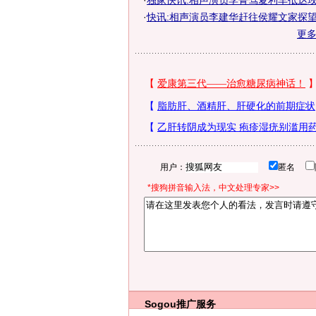
·
独家快讯:相声演员李菁驾夏利车抵达
·
快讯:相声演员李建华赶往侯耀文家探
更
用户：
匿名
*搜狗拼音输入法，中文处理专家>>
Sogou推广服务