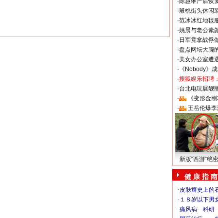
·
陈慧琳产后恢复
·
殷桃街头休闲装
·
范冰冰红地毯
·
姚晨与老公素
·
日军竟拿战俘
·
盘点网坛大腕
·
美女办公室遭
·
《Nobody》
·
搜狐娱乐招聘
·
台北电玩展靓丽S
·
《变形金刚
·
王岳伦爆李
新版“西游”绝
健 康 指 南