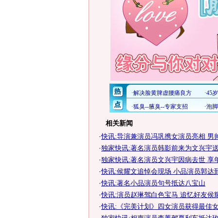
相关新闻
·
快讯:导演兼演员冯巩携女演员亮相 男
·
独家快讯:著名演员韩影前来为文兴宇送
·
独家快讯:著名演员文兴宇因病去世 享年
·
快讯:侯耀文追悼会现场 小品演员郭达
·
快讯:著名小品演员句号抵达八宝山
·
快讯:演员赵琳驾白色宝马 追忆好友侯
·
快讯:《完美计划》四女演员获得最佳