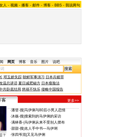
女人
-
视频
-
播客
-
邮件
-
博客
-
BBS
-
我说两句
闻
网页
博客
音乐
图片
说吧
长
邓玉娇失踪
朝鲜军事演习
日本兵赎罪
改温总讲话
夏日减肥秘方
日本瘦脸法
中共卧底结局
慈禧不快乐
侵略中国报告
更多>>
·
潘登-搜
|
马伊俐与80后小男人恋情
·
沐殇-搜
|
搜索到的马伊俐的采访
·
满林香-
|
马伊俐从来不受别人摆布
·
甜甜-搜
|
名人手中书—马伊琍
·
张四爷混
|
又见马伊俐
后？