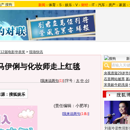
地产
搜狗
新闻
-
体育
-
S
-
娱乐
-
V
-
财经
-
IT
-
汽车
-
房产
-
家居
-
12届电影华表奖
>
现场快讯
新
马伊俐与化妆师走上红毯
央视质疑29岁市
石首网站被黑
篡
[
我来说两句
(1)
] [字号：
大
中
小
]
宋美龄牛奶洗澡
来源：搜狐娱乐
(责任编辑：小肥羊)
[
我来说两句
(1条)
]
刘嘉玲是憋屈影