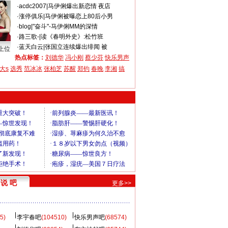
·
acdc2007
|
马伊俐爆出新恋情 夜店
·
涨停俱乐
|
马伊俐被曝恋上80后小男
·
blog
|
"奋斗"-马伊俐MM的深情
·
路三歌-
|
读《春明外史》:松竹班
·
蓝天白云
|
张国立连续爆出绯闻 被
上位
热点标签：
刘德华
冯小刚
蔡少芬
快乐男声
大s
选秀
范冰冰
张柏芝
苏醒
郑钧
春晚
李湘
搞
说 吧
更多>>
5)
李宇春吧
(104510)
快乐男声吧
(68574)