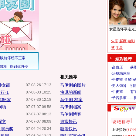
女星借怀孕走光
朱军
赵薇
电影
笑
明星
精彩推荐
相关推荐
帅女靓
马伊俐的图片
07-08-26 17:13
行-1
快讯的新闻
07-08-03 10:25
66岁
马伊俐 档案
07-07-30 12:18
到场
马伊俐档案
07-07-07 09:58
马伊俐博客
07-07-07 08:13
耀文
致富快讯
07-07-07 08:09
说 吧 排 行
女演员奖
糖酒快讯
07-06-24 20:34
上证指数
(7744