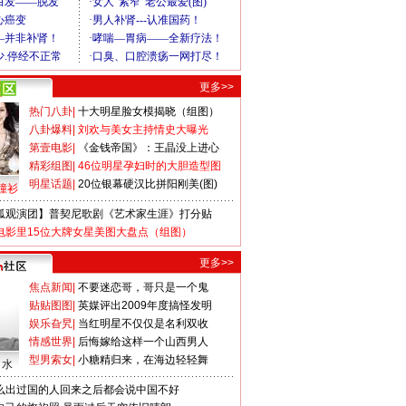
更多>>
热门八卦
|
十大明星脸女模揭晓（组图）
八卦爆料
|
刘欢与美女主持情史大曝光
第壹电影
|
《金钱帝国》：王晶没上进心
精彩组图
|
46位明星孕妇时的大胆造型图
明星话题
|
20位银幕硬汉比拼阳刚美(图)
撞衫
狐观演团】普契尼歌剧《艺术家生涯》打分贴
电影里15位大牌女星美图大盘点（组图）
更多>>
焦点新闻
|
不要迷恋哥，哥只是一个鬼
贴贴图图
|
英媒评出2009年度搞怪发明
娱乐旮旯
|
当红明星不仅仅是名利双收
情感世界
|
后悔嫁给这样一个山西男人
型男索女
|
小糖精归来，在海边轻轻舞
口水
么出过国的人回来之后都会说中国不好