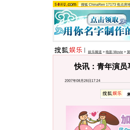
搜狐
ChinaRen
17173
焦点房
娱乐频道
>
电影 Movie
>
第
快讯：青年演员
2007年08月26日17:24