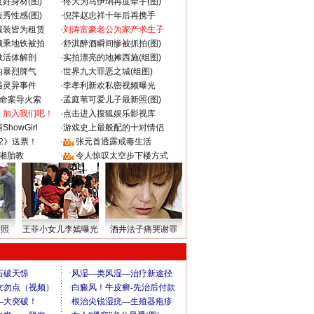
好身材(图)
·
佟大为马伊琍再度牵手(图)
秀性感(图)
·
倪萍赵忠祥十年后再携手
服装皆为租赁
·
刘涛富豪老公为家产求生子
颜乘地铁被拍
·
舒淇醉酒瞬间惨被抓拍(图)
做活体解剖
·
实拍漂亮的地摊西施(组图)
的暴烈脾气
·
世界九大罪恶之城(组图)
遇灵异事件
·
李孝利新欢私密视频曝光
成命案导火索
·
孟庭苇可爱儿子最新照(图)
：加入我们吧！
·
点击进入搜狐娱乐影视库
howGirl
·
游戏史上最般配的十对情侣
2》送票！
·
张元首透露戒毒生活
湘胎教
·
令人惊叹太空步下楼方式
密照
王菲小女儿李嫣曝光
酒井法子痛哭谢罪