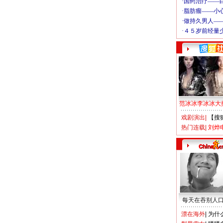
范冰冰李冰冰大
戏剧演出
|
【搜
热门连载
|
刘烨
每天在吞别人
漂在海外
|
为什