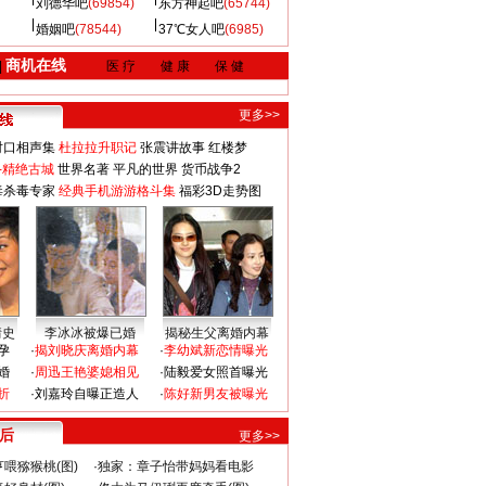
刘德华吧
(69854)
东方神起吧
(65744)
婚姻吧
(78544)
37℃女人吧
(6985)
商机在线
|
医 疗
健 康
保 健
更多>>
对口相声集
杜拉拉升职记
张震讲故事
红楼梦
-精绝古城
世界名著
平凡的世界
货币战争2
毒杀毒专家
经典手机游游格斗集
福彩3D走势图
情史
李冰冰被爆已婚
揭秘生父离婚内幕
孕
·
揭刘晓庆离婚内幕
·
李幼斌新恋情曝光
婚
·
周迅王艳婆媳相见
·
陆毅爱女照首曝光
折
·
刘嘉玲自曝正造人
·
陈好新男友被曝光
 后
更多>>
喂猕猴桃(图)
·
独家：章子怡带妈妈看电影