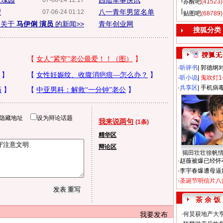
玫瑰园
西陆军事快讯
07-06-24 12:17
苏醒吧
(41523)
望
八一青年男篮名单
07-06-24 01:12
贴图吧
(68789)
多关于
马伊俐 演员
的新闻>>
青年创业网
搜狐分类
·
听评书
|
郭德纲
·
听小说
|
鬼吹灯1
·
共享区
|
手机病
隐藏地址
设为辩论话题
我来说两句
(1条)
精华区
辩论区
揭田壮壮徐帆
·
赵薇被爆已经怀
·
李宇春爆遭母逼
·
圣诞节明信片八
茶 余 饭
我要发布
·
何炅获地产大亨