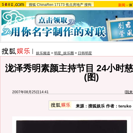
搜狐
ChinaRen
17173
焦点房地产
搜狗
新闻
-
体
娱乐频道
>
明星_娱乐圈
>
日韩明星
泷泽秀明素颜主持节目 24小时
(图)
2007年08月25日14:41
[
我来
来源：搜狐娱乐 作者：teruko