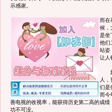
示感谢。
而在
候，
是坐
他们
站姿
让人
如
人，
们是
而今
善电视的收视率，能获得历史第二高的成绩
功不可没。