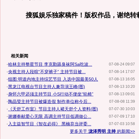
搜狐娱乐独家稿件！版权作品，谢绝转
相关新闻
·
哈林主持整星节目 李克勤舔臭袜阿Sa吃波...
07-08-24 09:07
·
央视主持人段暄“不穿裤子” 主持节目被...
07-08-14 17:07
·
组图:明道内地主持综艺节目 入选中国最美50人
07-08-13 16:05
·
黑龙江电视台节目主持人兼导演王峰(图)
07-08-13 10:20
·
身怀六甲还须主持节目 小S行动不便坐“轮椅”
07-08-13 09:01
·
陶晶莹主持节目被爆造假 制作单位称今后...
07-08-08 11:39
·
《天舒工作室》节目主持人褚天舒个人资料(图)
07-07-30 10:03
·
谢娜奉献爱心无限 高调主持节目低调做公...
07-07-09 17:10
·
入主益智节目《智在必得》 黑楠弃当评委...
07-07-03 10:58
更多关于
泷泽秀明 主持
的新闻>>