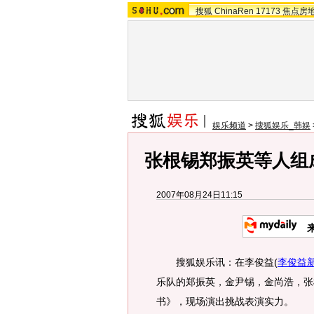
搜狐
ChinaRen
17173
焦点房
娱乐频道
>
搜狐娱乐_韩娱
张根锡郑振英等人组成
2007年08月24日11:15
来
搜狐娱乐讯：在李俊益
(
李俊益
乐队的郑振英，金尹锡，金尚浩，张
书》，现场演出挑战表演实力。