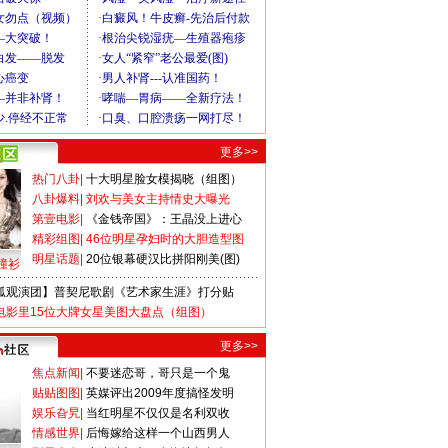
更多>>
热门八卦
|
十大明星脸女模揭晓（组图）
八卦爆料
|
刘欢与美女主持情史大曝光
第壹电影
|
《金钱帝国》：王晶没上进心
精彩组图
|
46位明星孕妇时的大胆造型图
明星话题
|
20位银幕硬汉比拼阳刚美(图)
撞衫
狐观演团】普契尼歌剧《艺术家生涯》打分贴
电影里15位大牌女星美图大盘点（组图）
更多>>
焦点新闻
|
不要迷恋哥，哥只是一个鬼
贴贴图图
|
英媒评出2009年度搞怪发明
娱乐旮旯
|
当红明星不仅仅是名利双收
情感世界
|
后悔嫁给这样一个山西男人