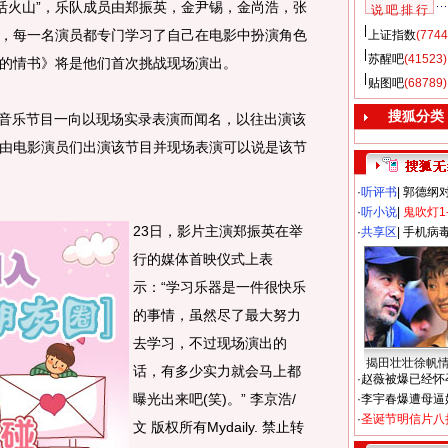
“活火山”，乐队成员由郑振英，金尹锡，金尚浩，张
说 吧 排 行
，每一名演员都专门学习了自己在电影中扮演角色
上证指数
(7744
苏醒吧
(41523)
的情书》将是他们首次挑战现场演出。
贴图吧
(68789)
搜狐分类
音乐节目一向以现场实录表演而闻名，以往出演该
由电影演员们出演该节目并现场表演可以说是该节
·
听评书
|
郭德纲
·
听小说
|
鬼吹灯1
23日，影片主演郑振英在举
·
共享区
|
手机病
行的媒体首映仪式上表
示：“学习乐器是一件很快乐
的事情，虽然尽了最大努力
去学习，不过现场演出的
揭田壮壮徐帆
话，有多少实力就会马上都
·
赵薇被爆已经怀
曝光出来吧(笑)。” 李京浩/
·
李宇春爆遭母逼
·
圣诞节明信片八
文 版权所有Mydaily. 禁止转