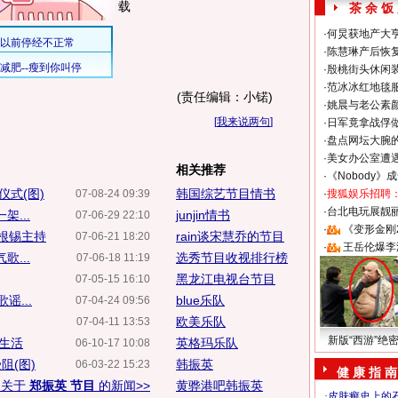
载
茶 余 饭
·
何炅获地产大亨
·
陈慧琳产后恢复
·
殷桃街头休闲装
·
范冰冰红地毯
(责任编辑：小锘)
·
姚晨与老公素
[
我来说两句
]
·
日军竟拿战俘
·
盘点网坛大腕
·
美女办公室遭
相关推荐
·
《Nobody》
式(图)
韩国综艺节目情书
07-08-24 09:39
·
搜狐娱乐招聘
·
台北电玩展靓丽S
架...
junjin情书
07-06-29 22:10
·
《变形金刚
张根锡主持
rain谈宋慧乔的节目
07-06-21 18:20
·
王岳伦爆李
...
选秀节目收视排行榜
07-06-18 11:19
黑龙江电视台节目
07-05-15 16:10
...
blue乐队
07-04-24 09:56
欧美乐队
07-04-11 13:53
新版“西游”绝
惨生活
英格玛乐队
06-10-17 10:08
阻(图)
韩振英
06-03-22 15:23
健 康 指 南
多关于
郑振英 节目
的新闻>>
黄骅港吧韩振英