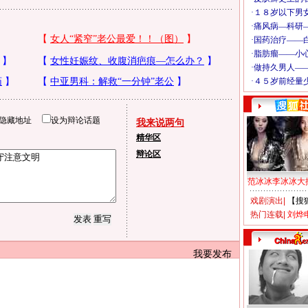
隐藏地址
设为辩论话题
我来说两句
精华区
辩论区
范冰冰李冰冰大
戏剧演出
|
【搜
热门连载
|
刘烨
我要发布