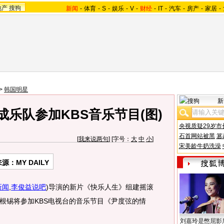
地产
搜狗
新闻
-
体育
-
S
-
娱乐
-
V
-
财经
-
IT
-
汽车
-
房产
-
家居
-
>
韩国明星
新
乐队参加KBS音乐节目(图)
央视质疑29岁市
石首网站被黑
篡
[
我来说两句
] [字号：
大
中
小
]
宋美龄牛奶洗澡
源：MY DAILY
新闻
,
李俊益说吧
)
导演的新片《快乐人生》组建摇滚
根锡将参加KBS电视台的音乐节目《尹度弦的情
刘嘉玲是憋屈影