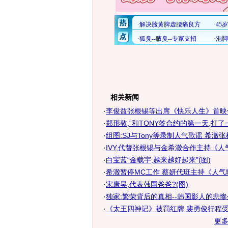
相关新闻
·
李俊益张根锡等出席《快乐人生》首映仪
·
郑形敦,“和TONY签合约的第一天,打了一
·
组图:SJ与Tony等录制人气歌谣 希澈
·
IVY,代替张根锡与金希澈合作主持《人气歌
·
白宝蓝“金载宇,越来越好起来”(图)
·
希澈暂停MC工作 蔡妍代班主持《人气歌谣
·
宋康昊,代表韩国爸爸?(图)
·
独家:繁荣背后的真相--韩国影人的悲
·
《太王四神记》被罚红牌 裴勇俊行程受
更