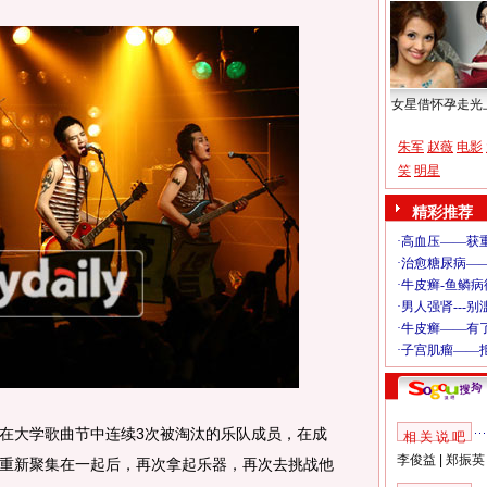
女星借怀孕走光
朱军
赵薇
电影
笑
明星
精彩推荐
大学歌曲节中连续3次被淘汰的乐队成员，在成
相 关 说 吧
李俊益
|
郑振英
重新聚集在一起后，再次拿起乐器，再次去挑战他