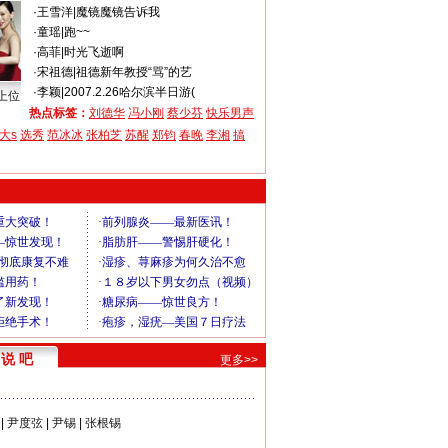
·
王雪洋
|
魔镜魔镜告诉我
·
童瑶
|
跑~~
·
高菲
|
时光飞逝啊
·
宋祖德
|
祖德新年教授“骂”的艺
·
李颖
|
2007.2.26哈尔滨半日游(
上位
热点标签：
刘德华
冯小刚
蔡少芬
快乐男声
大s
选秀
范冰冰
张柏芝
苏醒
郑钧
春晚
李湘
搞
说 吧
更多>>
|
尹度弦
|
尹锡
|
张根锡