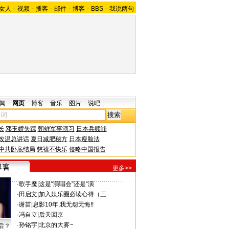
女人
-
视频
-
播客
-
邮件
-
博客
-
BBS
-
我说两句
闻
网页
博客
音乐
图片
说吧
长
邓玉娇失踪
朝鲜军事演习
日本兵赎罪
改温总讲话
夏日减肥秘方
日本瘦脸法
中共卧底结局
慈禧不快乐
侵略中国报告
更多>>
·
歌手魔
|
这是“演唱会”还是“演
·
田启文
|
加入娱乐圈必读心得（三
·
谢苗
|
息影10年,我无怨无悔!!
·
冯自立
|
后天回京
·
孙铭宇
|
北京的大雾~
后？