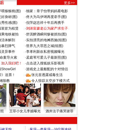
 后
更多>>
喂猕猴桃(图)
·
独家：章子怡带妈妈看电影
好身材(图)
·
佟大为马伊琍再度牵手(图)
秀性感(图)
·
倪萍赵忠祥十年后再携手
服装皆为租赁
·
刘涛富豪老公为家产求生子
颜乘地铁被拍
·
舒淇醉酒瞬间惨被抓拍(图)
做活体解剖
·
实拍漂亮的地摊西施(组图)
的暴烈脾气
·
世界九大罪恶之城(组图)
遇灵异事件
·
李孝利新欢私密视频曝光
成命案导火索
·
孟庭苇可爱儿子最新照(图)
：加入我们吧！
·
点击进入搜狐娱乐影视库
howGirl
·
游戏史上最般配的十对情侣
2》送票！
·
张元首透露戒毒生活
湘胎教
·
令人惊叹太空步下楼方式
密照
王菲小女儿李嫣曝光
酒井法子痛哭谢罪