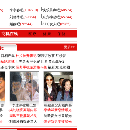
5)
李宇春吧
(104510)
快乐男声吧
(68574)
刘德华吧
(69854)
东方神起吧
(65744)
婚姻吧
(78544)
37℃女人吧
(6985)
商机在线
|
医 疗
健 康
保 健
更多>>
对口相声集
杜拉拉升职记
张震讲故事
红楼梦
-精绝古城
世界名著
平凡的世界
货币战争2
毒杀毒专家
经典手机游游格斗集
福彩3D走势图
情史
李冰冰被爆已婚
揭秘生父离婚内幕
孕
·
揭刘晓庆离婚内幕
·
李幼斌新恋情曝光
婚
·
周迅王艳婆媳相见
·
陆毅爱女照首曝光
折
·
刘嘉玲自曝正造人
·
陈好新男友被曝光