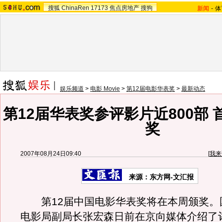
搜狐
ChinaRen
17173
焦点房地产
搜狗
新闻
-
体
娱乐频道
>
电影 Movie
>
第12届电影华表奖
>
最新动态
第12届华表奖参评影片近800部
奖
2007年08月24日09:40
[
我来
来源：东方网-文汇报
第12届中国电影华表奖将在本周颁奖。
电影局副局长张宏森日前在京向媒体介绍了