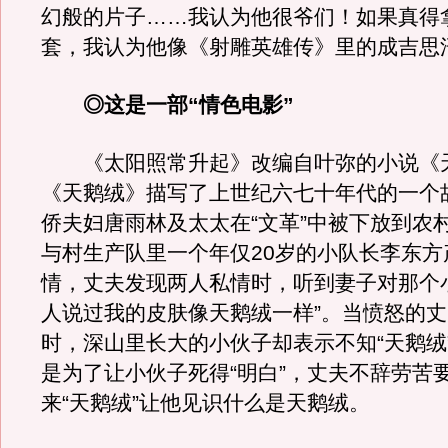
幻般的片子……我认为他很爷们！如果真得
套，我认为他像《射雕英雄传》里的成吉思
◎这是一部“情色电影”
《太阳照常升起》改编自叶弥的小说《
《天鹅绒》描写了上世纪六七十年代的一个
侨夫妇唐雨林及太太在“文革”中被下放到农
与村生产队里一个年仅20岁的小队长李东方
情，丈夫发现两人私情时，听到妻子对那个
人说过我的皮肤像天鹅绒一样”。当愤怒的
时，深山里长大的小伙子却表示不知“天鹅绒
是为了让小伙子死得“明白”，丈夫不辞劳苦
来“天鹅绒”让他见识什么是天鹅绒。