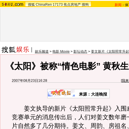
搜狐
ChinaRen
17173
焦点房地产
搜狗
新闻
-
体
娱乐频道
>
电影 Movie
>
影坛动态
>
姜文新片《太阳照常升起
《太阳》被称“情色电影” 黄秋
2007年08月23日16:28
[
我来
来源：大连晚报
姜文执导的新片《太阳照常升起》入围
竞赛单元的消息传出后，人们对姜文数年磨
片自然多了几分期待。姜文、周韵、房祖名