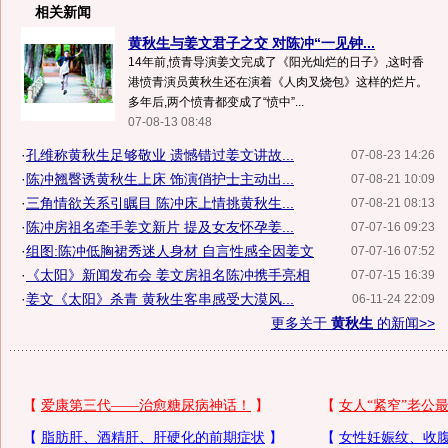
相关新闻
黄秋生与姜文君子之交 对陈冲“一见钟...
14年前,愤青导演姜文完成了《阳光灿烂的日子》,这时香
港愤青演员黄秋生还在演着《人肉叉烧包》这样的烂片。
多年后,两个愤青都变成了“愤中”...
07-08-13 08:48
·
孔维称黄秋生足够敬业 遗憾错过姜文讲故...
07-08-23 14:26
·
陈冲翘臀诱黄秋生上床 饰演俏护士主动出...
07-08-21 10:09
·
三角情欲关系引瞩目 陈冲床上情挑黄秋生...
07-08-21 08:13
·
陈冲房祖名牵手姜文新片 提及女友怀孕姜...
07-07-16 09:23
·
组图:陈冲低胸裙秀迷人身材 自言性感全因姜文
07-07-16 07:52
·
《太阳》新闻发布会 姜文房祖名陈冲携手亮相
07-07-15 16:39
·
姜文《太阳》杀青 黄秋生客串感受大漠风...
06-11-24 22:09
更多关于
黄秋生
的新闻>>