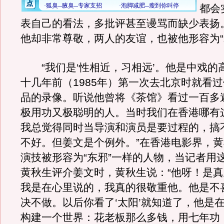
都会
表自己的看法，多批评甚至谩骂而缺少表扬
他却非常尊敬，两人的友谊，也被他形容为“
“我们是‘性相近，习相远’。他是中戏的
十几年前（1985年）第一次去北京时就看
品的录像。听说他曾将《茶馆》看过一百多
极用功又极聪明的人。当时我们在香港哪有
我总觉得同时当导演和演员是要过程的，搞
不好。但姜文是个例外。”在香港电影界，
演技被形容为“东邪”一样的人物，当记者用
黄秋生评介姜文时，黄秋生说：“他呀！是
我是在心里说的，我真的很敬重他。他是不
决不做。以后你看了‘太阳’就知道了，他是
构建一个世界：花老板那么多钱，用七年功