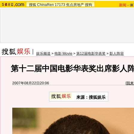
搜狐
ChinaRen
17173
焦点房地产
搜狗
新闻
-
体
娱乐频道
>
电影 Movie
>
第12届电影华表奖
>
影人阵容
第十二届中国电影华表奖出席影人阵容
2007年08月22日20:06
[
我来
来源：搜狐娱乐