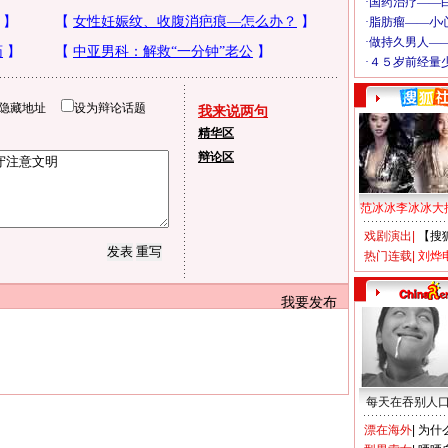
隐藏地址
设为辩论话题
我来说两句
精华区
辩论区
范冰冰李冰冰大
戏剧演出
|
【搜
热门连载
|
刘烨
我要发布
每天在吞别人
漂在海外
|
为什