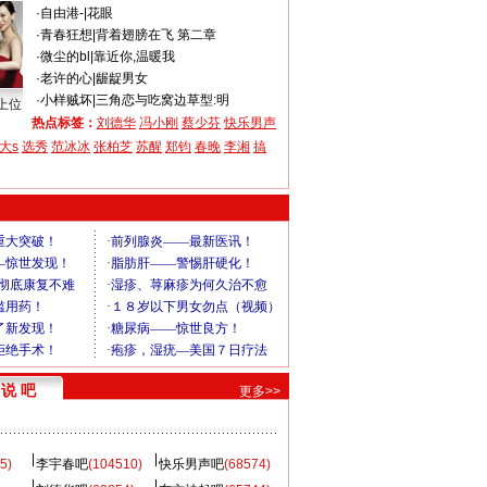
·
自由港-
|
花眼
·
青春狂想
|
背着翅膀在飞 第二章
·
微尘的bl
|
靠近你,温暖我
·
老许的心
|
龌龊男女
·
小样贼坏
|
三角恋与吃窝边草型:明
上位
热点标签：
刘德华
冯小刚
蔡少芬
快乐男声
大s
选秀
范冰冰
张柏芝
苏醒
郑钧
春晚
李湘
搞
说 吧
更多>>
5)
李宇春吧
(104510)
快乐男声吧
(68574)