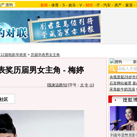
地产
搜狗
新闻
-
体育
-
S
-
娱乐
-
V
-
财经
-
IT
-
汽车
-
房产
-
家居
-
12届电影华表奖
>
历届华表男女主角
新
奖历届男女主角 - 梅婷
央视质疑29岁市
石首网站被黑
篡
[
我来说两句
] [字号：
大
中
小
]
宋美龄牛奶洗澡
社区
刘嘉玲是憋屈影