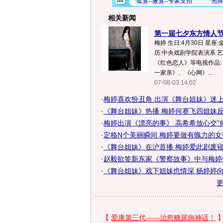
相关新闻
第一届七夕东方情人节
梅婷 生日:4月30日 星座:金
历:中央戏剧学院表演系 
《红色恋人》等电视作品
一家亲》、《心网》...
07-08-03 14:02
·
梅婷喜欢扮丑角 出演《舞台姐妹》迷上越
·
《舞台姐妹》热播 梅婷何赛飞四姐妹反串
·
梅婷出演《漂亮的事》 高希希放心交”
·
定格N个美丽瞬间 梅婷要做有魄力的女强
·
《舞台姐妹》在沪首播 梅婷爱此剧废寝忘
·
赵毅欲签新东家《警察故事》中与梅婷
·
《舞台姐妹》戏下姐妹也情深 杨婷婷向梅