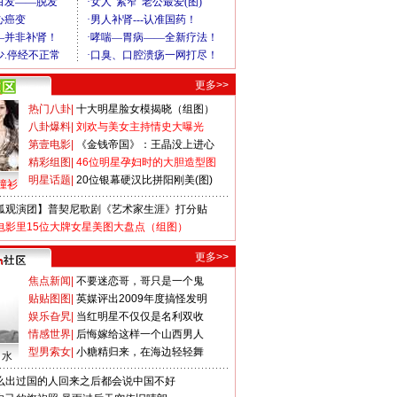
更多>>
热门八卦
|
十大明星脸女模揭晓（组图）
八卦爆料
|
刘欢与美女主持情史大曝光
第壹电影
|
《金钱帝国》：王晶没上进心
精彩组图
|
46位明星孕妇时的大胆造型图
明星话题
|
20位银幕硬汉比拼阳刚美(图)
撞衫
狐观演团】普契尼歌剧《艺术家生涯》打分贴
电影里15位大牌女星美图大盘点（组图）
更多>>
焦点新闻
|
不要迷恋哥，哥只是一个鬼
贴贴图图
|
英媒评出2009年度搞怪发明
娱乐旮旯
|
当红明星不仅仅是名利双收
情感世界
|
后悔嫁给这样一个山西男人
型男索女
|
小糖精归来，在海边轻轻舞
口水
么出过国的人回来之后都会说中国不好