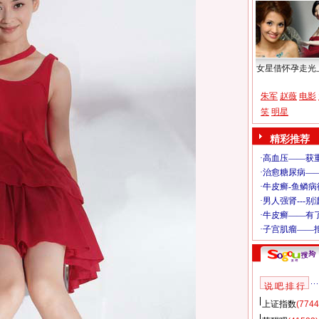
女星借怀孕走光
朱军
赵薇
电影
笑
明星
精彩推荐
说 吧 排 行
上证指数
(7744