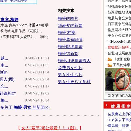
·
陈慧琳产后恢复
·
殷桃街头休闲装
相关搜索
·
范冰冰红地毯
梅婷的图片
·
姚晨与老公素
嘉宾:梅婷
·
日军竟拿战俘
牛座 身高:166cm 体重:47kg 学
华表奖的新闻
·
盘点网坛大腕
艺术成就:电影作品:《花眼》、
梅婷 档案
·
美女办公室遭
:《不要和陌生人说话》、《南北
梅婷离婚隐情
·
《Nobody》
梅婷鄢泼离婚
·
搜狐娱乐招聘
梅婷结新欢
·
台北电玩展靓丽S
...
07-08-21 15:21
·
《变形金刚
梅婷坦诚离婚原因
...
·
王岳伦爆李
07-07-31 11:55
免费男女性片
帅印”
07-07-30 11:54
男女性生活片
人(图)
07-07-30 09:54
男女生辰八字配对
...
07-07-27 11:17
针锋相对
07-07-25 12:02
新版“西游”绝
...
07-07-24 16:34
健 康 指 南
更多关于
梅婷 男女
的新闻>>