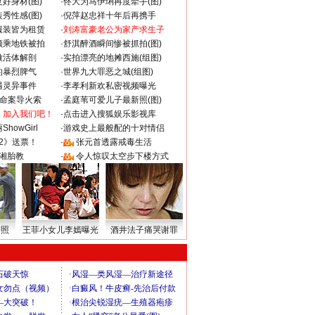
好身材(图)
·
佟大为马伊琍再度牵手(图)
秀性感(图)
·
倪萍赵忠祥十年后再携手
服装皆为租赁
·
刘涛富豪老公为家产求生子
颜乘地铁被拍
·
舒淇醉酒瞬间惨被抓拍(图)
做活体解剖
·
实拍漂亮的地摊西施(组图)
的暴烈脾气
·
世界九大罪恶之城(组图)
遇灵异事件
·
李孝利新欢私密视频曝光
成命案导火索
·
孟庭苇可爱儿子最新照(图)
：加入我们吧！
·
点击进入搜狐娱乐影视库
howGirl
·
游戏史上最般配的十对情侣
2》送票！
·
张元首透露戒毒生活
湘胎教
·
令人惊叹太空步下楼方式
密照
王菲小女儿李嫣曝光
酒井法子痛哭谢罪