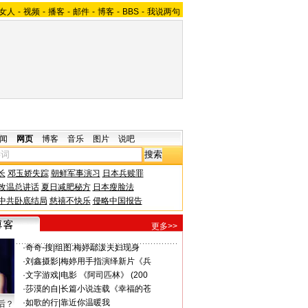
女人
-
视频
-
播客
-
邮件
-
博客
-
BBS
-
我说两句
闻
网页
博客
音乐
图片
说吧
长
邓玉娇失踪
朝鲜军事演习
日本兵赎罪
改温总讲话
夏日减肥秘方
日本瘦脸法
中共卧底结局
慈禧不快乐
侵略中国报告
更多>>
·
奇奇-搜
|
组图:梅婷鄢泼夫妇现身
·
刘鑫摄影
|
梅婷用手指演绎新片《兵
·
文字游戏
|
电影 《阿司匹林》 (200
·
莎漠的自
|
长篇小说连载《幸福的苍
·
如歌的行
|
靠近你温暖我
后？