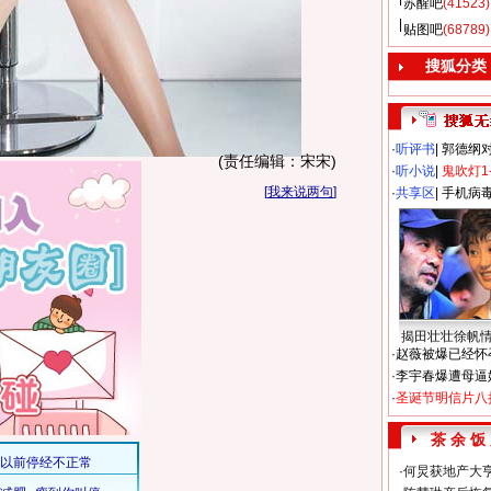
苏醒吧
(41523)
贴图吧
(68789)
搜狐分类
·
听评书
|
郭德纲
(责任编辑：宋宋)
·
听小说
|
鬼吹灯1
[
我来说两句
]
·
共享区
|
手机病
揭田壮壮徐帆
·
赵薇被爆已经怀
·
李宇春爆遭母逼
·
圣诞节明信片八
茶 余 饭
·
何炅获地产大亨