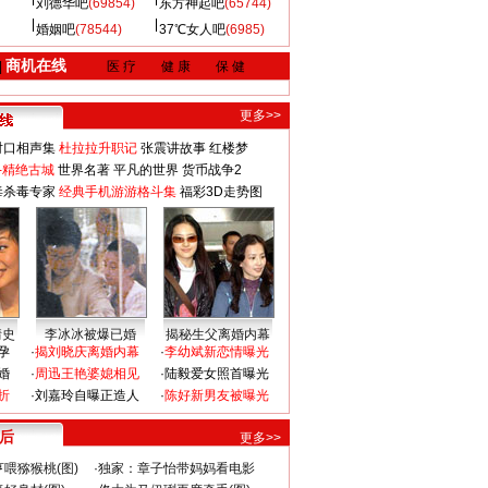
刘德华吧
(69854)
东方神起吧
(65744)
婚姻吧
(78544)
37℃女人吧
(6985)
商机在线
|
医 疗
健 康
保 健
更多>>
对口相声集
杜拉拉升职记
张震讲故事
红楼梦
-精绝古城
世界名著
平凡的世界
货币战争2
毒杀毒专家
经典手机游游格斗集
福彩3D走势图
情史
李冰冰被爆已婚
揭秘生父离婚内幕
孕
·
揭刘晓庆离婚内幕
·
李幼斌新恋情曝光
婚
·
周迅王艳婆媳相见
·
陆毅爱女照首曝光
折
·
刘嘉玲自曝正造人
·
陈好新男友被曝光
 后
更多>>
喂猕猴桃(图)
·
独家：章子怡带妈妈看电影