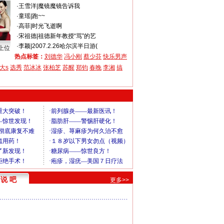
·
王雪洋
|
魔镜魔镜告诉我
·
童瑶
|
跑~~
·
高菲
|
时光飞逝啊
·
宋祖德
|
祖德新年教授“骂”的艺
·
李颖
|
2007.2.26哈尔滨半日游(
上位
热点标签：
刘德华
冯小刚
蔡少芬
快乐男声
大s
选秀
范冰冰
张柏芝
苏醒
郑钧
春晚
李湘
搞
说 吧
更多>>