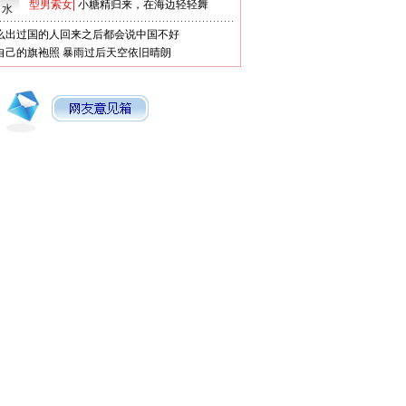
型男索女
|
小糖精归来，在海边轻轻舞
口水
么出过国的人回来之后都会说中国不好
自己的旗袍照
暴雨过后天空依旧晴朗