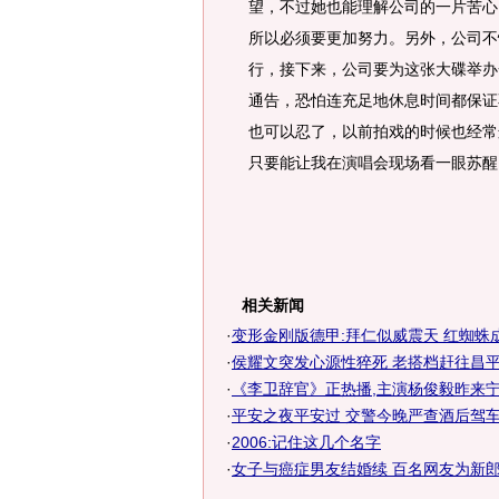
望，不过她也能理解公司的一片苦心
所以必须要更加努力。另外，公司不
行，接下来，公司要为这张大碟举办
通告，恐怕连充足地休息时间都保证
也可以忍了，以前拍戏的时候也经常
只要能让我在演唱会现场看一眼苏醒
相关新闻
·
变形金刚版德甲:拜仁似威震天 红蜘蛛
·
侯耀文突发心源性猝死 老搭档赶往昌平悼
·
《李卫辞官》正热播,主演杨俊毅昨来
·
平安之夜平安过 交警今晚严查酒后驾
·
2006:记住这几个名字
·
女子与癌症男友结婚续 百名网友为新