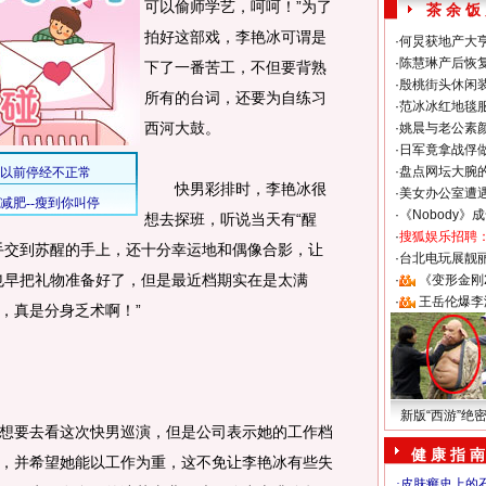
可以偷师学艺，呵呵！”为了
茶 余 饭
拍好这部戏，李艳冰可谓是
·
何炅获地产大亨
·
陈慧琳产后恢复
下了一番苦工，不但要背熟
·
殷桃街头休闲装
所有的台词，还要为自练习
·
范冰冰红地毯
西河大鼓。
·
姚晨与老公素
·
日军竟拿战俘
·
盘点网坛大腕
快男彩排时，李艳冰很
·
美女办公室遭
·
《Nobody》
想去探班，听说当天有“醒
·
搜狐娱乐招聘
手交到苏醒的手上，还十分幸运地和偶像合影，让
·
台北电玩展靓丽S
也早把礼物准备好了，但是最近档期实在是太满
·
《变形金刚
·
王岳伦爆李
，真是分身乏术啊！”
新版“西游”绝
要去看这次快男巡演，但是公司表示她的工作档
健 康 指 南
，并希望她能以工作为重，这不免让李艳冰有些失