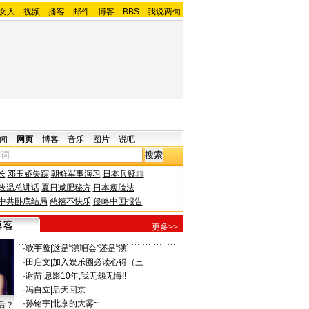
女人
-
视频
-
播客
-
邮件
-
博客
-
BBS
-
我说两句
闻
网页
博客
音乐
图片
说吧
长
邓玉娇失踪
朝鲜军事演习
日本兵赎罪
改温总讲话
夏日减肥秘方
日本瘦脸法
中共卧底结局
慈禧不快乐
侵略中国报告
更多>>
·
歌手魔
|
这是“演唱会”还是“演
·
田启文
|
加入娱乐圈必读心得（三
·
谢苗
|
息影10年,我无怨无悔!!
·
冯自立
|
后天回京
·
孙铭宇
|
北京的大雾~
后？