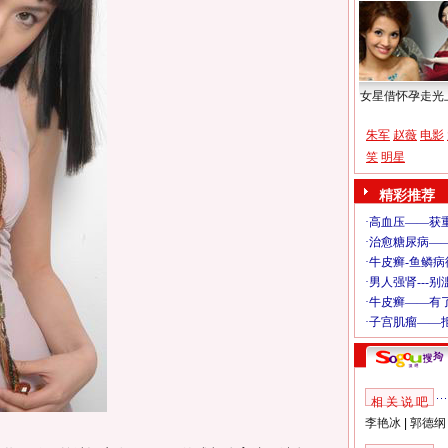
女星借怀孕走光
朱军
赵薇
电影
笑
明星
精彩推荐
相 关 说 吧
李艳冰
|
郭德纲