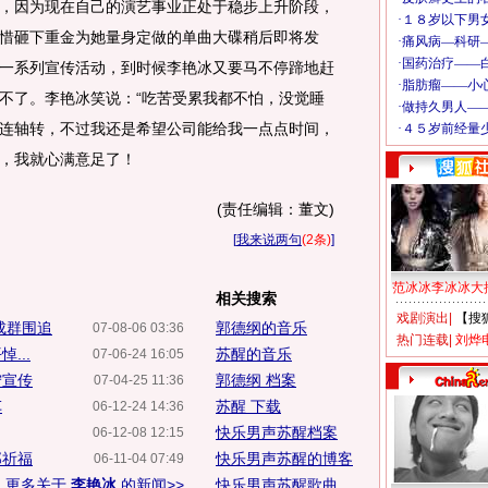
，因为现在自己的演艺事业正处于稳步上升阶段，
惜砸下重金为她量身定做的单曲大碟稍后即将发
一系列宣传活动，到时候李艳冰又要马不停蹄地赶
不了。李艳冰笑说：“吃苦受累我都不怕，没觉睡
连轴转，不过我还是希望公司能给我一点点时间，
，我就心满意足了！
(责任编辑：董文)
[
我来说两句
(2条)
]
范冰冰李冰冰大
相关搜索
戏剧演出
|
【搜
成群围追
郭德纲的音乐
07-08-06 03:36
热门连载
|
刘烨
...
苏醒的音乐
07-06-24 16:05
宁宣传
郭德纲 档案
07-04-25 11:36
车
苏醒 下载
06-12-24 14:36
快乐男声苏醒档案
06-12-08 12:15
郎祈福
快乐男声苏醒的博客
06-11-04 07:49
更多关于
李艳冰
的新闻>>
快乐男声苏醒歌曲