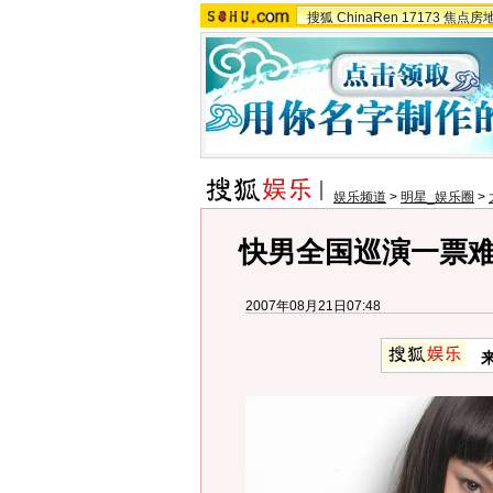
搜狐
ChinaRen
17173
焦点房
娱乐频道
>
明星_娱乐圈
>
快男全国巡演一票难
2007年08月21日07:48