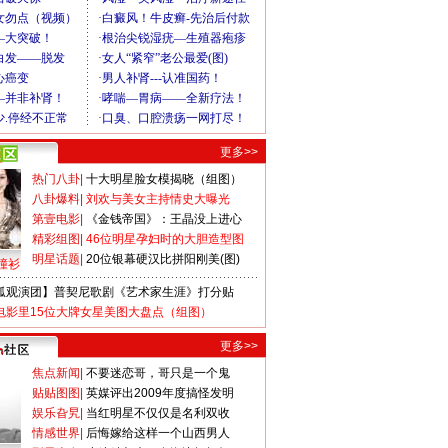
更多>>
热门八卦
|
十大明星脸女模揭晓（组图）
八卦爆料
|
刘欢与美女主持情史大曝光
第壹电影
|
《金钱帝国》：王晶没上进心
精彩组图
|
46位明星孕妇时的大胆造型图
明星话题
|
20位银幕硬汉比拼阳刚美(图)
撞衫
狐观演团】普契尼歌剧《艺术家生涯》打分贴
电影里15位大牌女星美图大盘点（组图）
更多>>
焦点新闻
|
不要迷恋哥，哥只是一个鬼
贴贴图图
|
英媒评出2009年度搞怪发明
娱乐旮旯
|
当红明星不仅仅是名利双收
情感世界
|
后悔嫁给这样一个山西男人