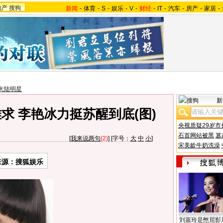
地产
搜狗
新闻
-
体育
-
S
-
娱乐
-
V
-
财经
-
IT
-
汽车
-
房产
-
家居
-
大陆明星
新
求 李艳冰力挺苏醒到底(图)
央视质疑29岁市
石首网站被黑
篡
[
我来说两句
(2)
] [字号：
大
中
小
]
宋美龄牛奶洗澡
来源：搜狐娱乐
刘嘉玲是憋屈影