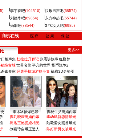
5)
李宇春吧
(104510)
快乐男声吧
(68574)
刘德华吧
(69854)
东方神起吧
(65744)
婚姻吧
(78544)
37℃女人吧
(6985)
商机在线
|
医 疗
健 康
保 健
更多>>
对口相声集
杜拉拉升职记
张震讲故事
红楼梦
-精绝古城
世界名著
平凡的世界
货币战争2
毒杀毒专家
经典手机游游格斗集
福彩3D走势图
情史
李冰冰被爆已婚
揭秘生父离婚内幕
孕
·
揭刘晓庆离婚内幕
·
李幼斌新恋情曝光
婚
·
周迅王艳婆媳相见
·
陆毅爱女照首曝光
折
·
刘嘉玲自曝正造人
·
陈好新男友被曝光