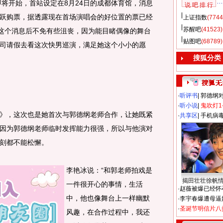
将开始，首站设定在8月24日的成都体育馆，消息
说 吧 排 行
跃购票，据透露现在首场演唱会的好位置的票已经
上证指数
(7744
苏醒吧
(41523)
到这个消息后不免有些沮丧，因为能目睹偶像的舞台
贴图吧
(68789)
司请假去看这次快男巡演，满足她这个小小的愿
搜狐分类
·
听评书
|
郭德纲
·
听小说
|
鬼吹灯1
，这次也是她首次与郭德纲老师合作，让她既紧
·
共享区
|
手机病
因为郭德纲老师临时发挥能力很强，所以与他演对
刻都不能松懈。
李艳冰说：“和郭老师拍戏是
揭田壮壮徐帆
一件很开心的事情，生活
·
赵薇被爆已经怀
中，他也像舞台上一样幽默
·
李宇春爆遭母逼
·
圣诞节明信片八
风趣，在合作过程中，我还