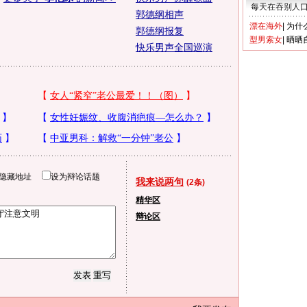
每天在吞别人
郭德纲相声
漂在海外
|
为什
郭德纲报复
型男索女
|
晒晒
快乐男声全国巡演
隐藏地址
设为辩论话题
我来说两句
(2条)
精华区
辩论区