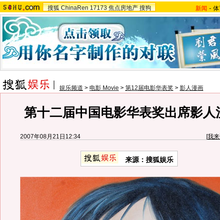
搜狐
ChinaRen
17173
焦点房地产
搜狗
新闻
-
体
娱乐频道
>
电影 Movie
>
第12届电影华表奖
>
影人漫画
第十二届中国电影华表奖出席影人漫
2007年08月21日12:34
[
我来
来源：搜狐娱乐