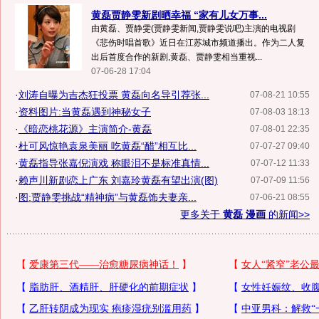
黄磊贾静雯新剧晒幸福 “家有儿女万事...
由黄磊、贾静雯(贾静雯新闻,贾静雯说吧)主演的电视剧
《悲伤时唱首歌》近日在江苏城市频道播出。作为二人复
出后首度合作的新剧,黄磊、贾静雯相当重视...
07-06-28 17:04
·
刘涛自曝为吉杰狂投票 黄磊向名导引荐张...
07-08-21 10:55
·
资料图片:当黄磊遇到神秘女子
07-08-03 18:13
·
《暗恋桃花源》主演简介-黄磊
07-08-01 22:35
·
杜可风惊艳袁泉美丽 吃黄磊“醋”相互比...
07-07-27 09:40
·
黄磊指导张嘉倪演戏 称眼泪不是标准真情...
07-07-12 11:33
·
赖声川新剧恋上广东 刘嘉玲黄磊有望出演(图)
07-07-09 11:56
·
图:贾静雯挑战“精神病”与黄磊饰夫妻亲...
07-06-21 08:55
更多关于
黄磊 漫画
的新闻>>