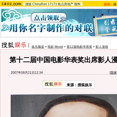
搜狐
ChinaRen
17173
焦点房地产
搜狗
新闻
-
体
娱乐频道
>
电影 Movie
>
第12届电影华表奖
>
影人漫画
第十二届中国电影华表奖出席影人漫画
2007年08月21日12:34
[
我来
来源：搜狐娱乐