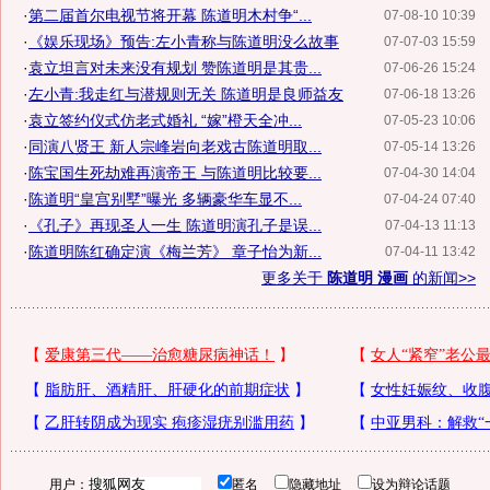
·
第二届首尔电视节将开幕 陈道明木村争“...
07-08-10 10:39
·
《娱乐现场》预告:左小青称与陈道明没么故事
07-07-03 15:59
·
袁立坦言对未来没有规划 赞陈道明是其贵...
07-06-26 15:24
·
左小青:我走红与潜规则无关 陈道明是良师益友
07-06-18 13:26
·
袁立签约仪式仿老式婚礼 “嫁”橙天全冲...
07-05-23 10:06
·
同演八贤王 新人宗峰岩向老戏古陈道明取...
07-05-14 13:26
·
陈宝国生死劫难再演帝王 与陈道明比较要...
07-04-30 14:04
·
陈道明“皇宫别墅”曝光 多辆豪华车显不...
07-04-24 07:40
·
《孔子》再现圣人一生 陈道明演孔子是误...
07-04-13 11:13
·
陈道明陈红确定演《梅兰芳》 章子怡为新...
07-04-11 13:42
更多关于
陈道明 漫画
的新闻>>
用户：
匿名
隐藏地址
设为辩论话题