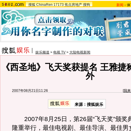
搜狐
ChinaRen
17173
焦点房地产
搜狗
新闻
-
体
娱乐频道
>
电视 TV
>
大陆电视新闻
《西圣地》飞天奖获提名 王雅捷
外
2007年08月21日11:26
[
我来
来源：搜狐娱乐
2007年8月25日，第26届“飞天奖”颁
隆重举行，最佳电视剧、最佳导演、最佳男女