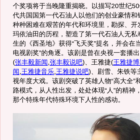
个奖项将于当晚隆重揭晓。以描写20世纪50
代共国国第一代石油人以他们的创业豪情和
种种困难在艰苦的年代和环境里，勘探、开
玛依油田的历程，塑造了第一代石油人无私
生的《西圣地》获得“飞天奖”提名，并会在
电视剧奖”的角逐。该剧是曾在央视一套播
(
张丰毅新闻
,
张丰毅说吧
)
、王雅捷
(
王雅捷博
闻
,
王雅捷音乐
,
王雅捷说吧
)
、剧雪、朱铁等
视年度大戏。该剧突破了英雄人物“高大全”
路模式，从人性出发，处处体现“人”的精神
那个特殊年代特殊环境下人性的感动。