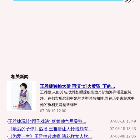
相关新闻
王雅捷独挑大梁 再演“灯火黄昏”下的...
王雅捷,人如其名,优雅如睡莲般绽放,“洁”如海洋湛蓝般纯
净。在都市现代剧中她的造型时尚知性,而在历史古装戏中
她的扮相更是精致端庄...
07-08-10 12:00
·
王雅捷玩转“帽子戏法” 妩媚帅气尽显熟...
07-08-16 13:49
·
《最后的子弹》热播 王雅捷让人怜惜颇有...
07-08-15 13:43
·
《为爱一生》王雅捷过戏瘾 演花样女人坎...
07-08-08 12:05