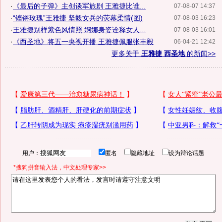
·
《最后的子弹》主创谈军旅剧 王雅捷比谁...
07-08-07 14:37
·
“铿锵玫瑰”王雅捷 坚毅女兵的荧幕柔情(图)
07-08-03 16:23
·
王雅捷别样紫色风情照 婀娜身姿诠释女人...
07-08-03 16:01
·
《西圣地》将五一央视开播 王雅捷佩服张丰毅
06-04-21 12:42
更多关于
王雅捷 西圣地
的新闻>>
用户：
匿名
隐藏地址
设为辩论话题
*搜狗拼音输入法，中文处理专家>>