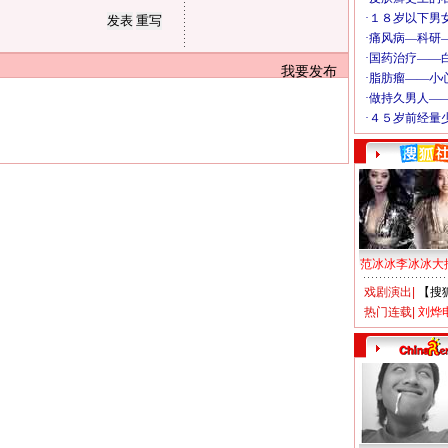
我要发布
范冰冰李冰冰大
戏剧演出
|
【搜
热门连载
|
刘烨