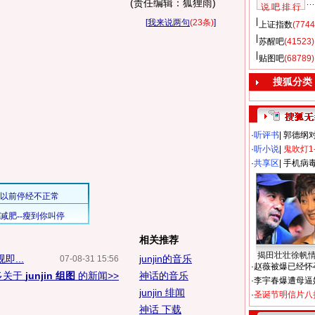
(责任编辑：狐狸雨)
说 吧 排 行
[
我来说两句
(23条)
]
上证指数
(7744
苏醒吧
(41523)
贴图吧
(68789)
搜狐分类
·
听评书
|
郭德纲
·
听小说
|
鬼吹灯1
·
共享区
|
手机病
相关推荐
揭田壮壮徐帆
即...
junjin的音乐
07-08-31 15:56
·
赵薇被爆已经怀
多关于
junjin 组图
的新闻>>
神话的音乐
·
李宇春爆遭母逼
junjin 绯闻
·
圣诞节明信片八
神话 下载