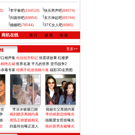
5)
李宇春吧
(104510)
快乐男声吧
(68574)
刘德华吧
(69854)
东方神起吧
(65744)
婚姻吧
(78544)
37℃女人吧
(6985)
商机在线
|
医 疗
健 康
保 健
更多>>
对口相声集
杜拉拉升职记
张震讲故事
红楼梦
-精绝古城
世界名著
平凡的世界
货币战争2
毒杀毒专家
经典手机游游格斗集
福彩3D走势图
情史
李冰冰被爆已婚
揭秘生父离婚内幕
孕
·
揭刘晓庆离婚内幕
·
李幼斌新恋情曝光
婚
·
周迅王艳婆媳相见
·
陆毅爱女照首曝光
折
·
刘嘉玲自曝正造人
·
陈好新男友被曝光