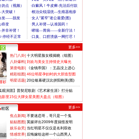
更多>>
热门八卦
|
十大明星脸女模揭晓（组图）
八卦爆料
|
刘欢与美女主持情史大曝光
第壹电影
|
《金钱帝国》：王晶没上进心
精彩组图
|
46位明星孕妇时的大胆造型图
明星话题
|
20位银幕硬汉比拼阳刚美(图)
撞衫
狐观演团】普契尼歌剧《艺术家生涯》打分贴
电影里15位大牌女星美图大盘点（组图）
更多>>
焦点新闻
|
不要迷恋哥，哥只是一个鬼
贴贴图图
|
英媒评出2009年度搞怪发明
娱乐旮旯
|
当红明星不仅仅是名利双收
情感世界
|
后悔嫁给这样一个山西男人