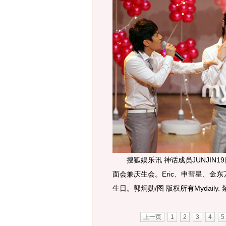
搜狐娱乐讯 神话成员JUNJIN1
面会兼庆生会。Eric、申彗星、金东
生日。郭炯勋/图 版权所有Mydaily.
上一页
1
2
3
4
5