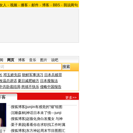
女人
-
视频
-
播客
-
邮件
-
博客
-
BBS
-
我说两句
闻
网页
博客
音乐
图片
说吧
长
邓玉娇失踪
朝鲜军事演习
日本兵赎罪
改温总讲话
夏日减肥秘方
日本瘦脸法
中共卧底结局
慈禧不快乐
侵略中国报告
更多>>
·
搜狐博客
|
junjin有感觉的"烟"组图
·
沉睡森林
|
神话日本未了情---junji
·
搜狐博客
|
赵薇化身白发魔女 与神
·
栗子果园
|
看看你在求职找工作时属
·
搜狐博客
|
东方神起周末节目图图汇
后？