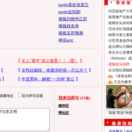
茶 余 饭
junjin喜欢张英兰
·
何炅获地产大亨
junjin反转剧
·
陈慧琳产后恢复
搜狐刘德华乙肝
·
殷桃街头休闲装
搜狐校友录
·
范冰冰红地毯
搜狐足彩预测
·
姚晨与老公素
神话eric
·
日军竟拿战俘
·
盘点网坛大腕
·
美女办公室遭
·
《Nobody》
·
搜狐娱乐招聘
·
台北电玩展靓丽S
·
《变形金刚
·
王岳伦爆李
隐藏地址
设为辩论话题
我来说两句
(23条)
精华区
辩论区
新版“西游”绝
健 康 指 南