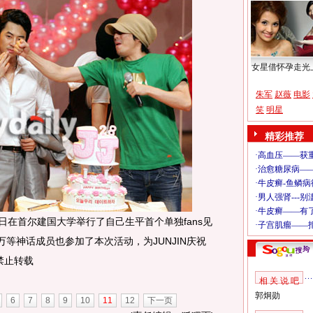
女星借怀孕走光
朱军
赵薇
电影
笑
明星
精彩推荐
9日在首尔建国大学举行了自己生平首个单独fans见
万等神话成员也参加了本次活动，为JUNJIN庆祝
 禁止转载
相 关 说 吧
郭炯勋
6
7
8
9
10
11
12
下一页