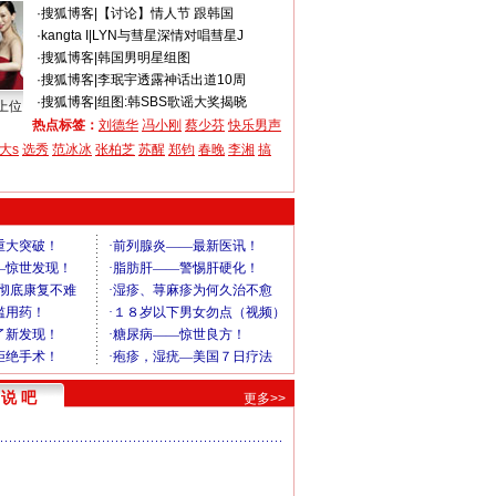
·
搜狐博客
|
【讨论】情人节 跟韩国
·
kangta I
|
LYN与彗星深情对唱彗星J
·
搜狐博客
|
韩国男明星组图
·
搜狐博客
|
李珉宇透露神话出道10周
·
搜狐博客
|
组图:韩SBS歌谣大奖揭晓
上位
热点标签：
刘德华
冯小刚
蔡少芬
快乐男声
大s
选秀
范冰冰
张柏芝
苏醒
郑钧
春晚
李湘
搞
说 吧
更多>>