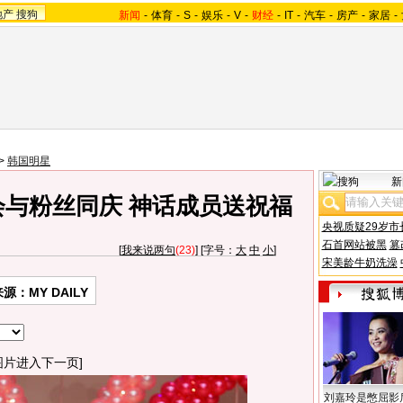
地产
搜狗
新闻
-
体育
-
S
-
娱乐
-
V
-
财经
-
IT
-
汽车
-
房产
-
家居
-
>
韩国明星
新
日会与粉丝同庆 神话成员送祝福
央视质疑29岁市
石首网站被黑
篡
[
我来说两句
(23)
] [字号：
大
中
小
]
宋美龄牛奶洗澡
源：MY DAILY
图片进入下一页]
刘嘉玲是憋屈影