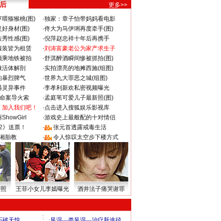
 后
更多>>
喂猕猴桃(图)
·
独家：章子怡带妈妈看电影
好身材(图)
·
佟大为马伊琍再度牵手(图)
秀性感(图)
·
倪萍赵忠祥十年后再携手
服装皆为租赁
·
刘涛富豪老公为家产求生子
颜乘地铁被拍
·
舒淇醉酒瞬间惨被抓拍(图)
做活体解剖
·
实拍漂亮的地摊西施(组图)
的暴烈脾气
·
世界九大罪恶之城(组图)
遇灵异事件
·
李孝利新欢私密视频曝光
成命案导火索
·
孟庭苇可爱儿子最新照(图)
：加入我们吧！
·
点击进入搜狐娱乐影视库
howGirl
·
游戏史上最般配的十对情侣
2》送票！
·
张元首透露戒毒生活
湘胎教
·
令人惊叹太空步下楼方式
密照
王菲小女儿李嫣曝光
酒井法子痛哭谢罪