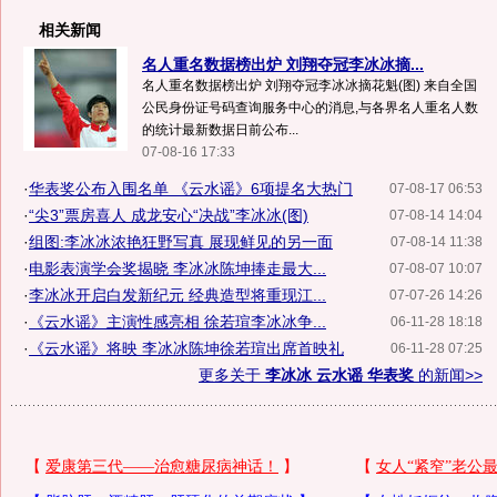
相关新闻
名人重名数据榜出炉 刘翔夺冠李冰冰摘...
名人重名数据榜出炉 刘翔夺冠李冰冰摘花魁(图) 来自全国
公民身份证号码查询服务中心的消息,与各界名人重名人数
的统计最新数据日前公布...
07-08-16 17:33
·
华表奖公布入围名单 《云水谣》6项提名大热门
07-08-17 06:53
·
“尖3”票房喜人 成龙安心“决战”李冰冰(图)
07-08-14 14:04
·
组图:李冰冰浓艳狂野写真 展现鲜见的另一面
07-08-14 11:38
·
电影表演学会奖揭晓 李冰冰陈坤捧走最大...
07-08-07 10:07
·
李冰冰开启白发新纪元 经典造型将重现江...
07-07-26 14:26
·
《云水谣》主演性感亮相 徐若瑄李冰冰争...
06-11-28 18:18
·
《云水谣》将映 李冰冰陈坤徐若瑄出席首映礼
06-11-28 07:25
更多关于
李冰冰 云水谣 华表奖
的新闻>>