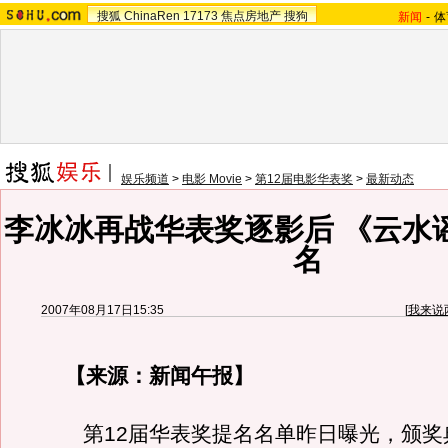
搜狐
ChinaRen
17173
焦点房地产
搜狗
新闻
-
体
娱乐频道
>
电影 Movie
>
第12届电影华表奖
>
最新动态
李冰冰再战华表奖逐影后 《云水
名
2007年08月17日15:35
[
我来说
【来源：新闻午报】
第12届华表奖提名名单昨日曝光，颁奖