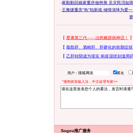
·
蒋勤勤回娘家重庆做慈善 见灾民泪如雨下(
·
王雅捷重庆“热”拍新戏 倾情演绎为爱一..
用户：
匿名
*搜狗拼音输入法，中文处理专家>>
Sogou推广服务