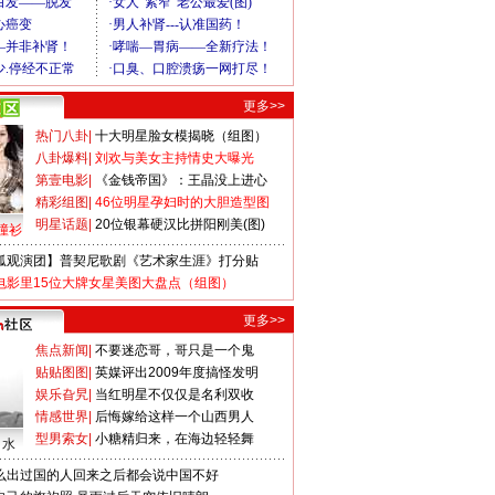
更多>>
热门八卦
|
十大明星脸女模揭晓（组图）
八卦爆料
|
刘欢与美女主持情史大曝光
第壹电影
|
《金钱帝国》：王晶没上进心
精彩组图
|
46位明星孕妇时的大胆造型图
明星话题
|
20位银幕硬汉比拼阳刚美(图)
撞衫
狐观演团】普契尼歌剧《艺术家生涯》打分贴
电影里15位大牌女星美图大盘点（组图）
更多>>
焦点新闻
|
不要迷恋哥，哥只是一个鬼
贴贴图图
|
英媒评出2009年度搞怪发明
娱乐旮旯
|
当红明星不仅仅是名利双收
情感世界
|
后悔嫁给这样一个山西男人
型男索女
|
小糖精归来，在海边轻轻舞
口水
么出过国的人回来之后都会说中国不好