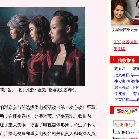
女星借怀孕走光
朱军
赵薇
电影
笑
明星
精彩推荐
招商广告。（图片来源：重庆广播电视集团网站）
群众参与的选拔类电视活动《第一次心动》严重
动，在评委选择、比赛环节、评委表现、歌曲内
现了重大失误，损害了电视媒体形象，产生了不良
说 吧 排 行
上证指数
(7744
市广播电视局和重庆电视台相关负责人和编播人员