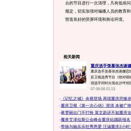
台的节目进行一次清理，凡有低俗问
规定，切实加强对编播人员的教育和
营造良好的荧屏环境和舆论环境。
相关新闻
重庆选手羡慕张杰谢娜
重庆选手羡慕张杰谢娜恋情(
苏卫视选秀节目《绝对唱响
强选手同时出现在沙坪坝区
07-08-06 01:13
·
《记忆之城》央视登场 再现重庆悲惨岁
·
重庆卫视《第一次心动》澄清 未被广电总
·
蒋雯丽出门不打扮 莫文蔚还不如重庆女
·
魔兽艾泽拉斯公会峰会重庆站踊跃报名
·
带病与杨乐乐狂秀恩爱 汪涵重庆2小时