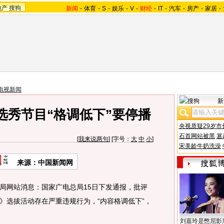
地产
搜狗
新闻
-
体育
-
S
-
娱乐
-
V
-
财经
-
IT
-
汽车
-
房产
-
家居
-
电视新闻
新
选秀节目“格调低下”要停播
央视质疑29岁市
石首网站被黑
篡
[
我来说两句
] [字号：
大
中
小
]
宋美龄牛奶洗澡
来源：中国新闻网
局网站消息：国家广电总局15日下发通报，批评
》选拔活动存在严重违规行为，“内容格调低下”，
刘嘉玲是憋屈影