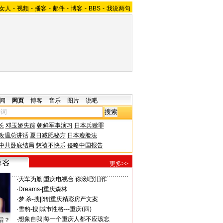
女人
-
视频
-
播客
-
邮件
-
博客
-
BBS
-
我说两句
闻
网页
博客
音乐
图片
说吧
长
邓玉娇失踪
朝鲜军事演习
日本兵赎罪
改温总讲话
夏日减肥秘方
日本瘦脸法
中共卧底结局
慈禧不快乐
侵略中国报告
更多>>
·
大车为胤
|
重庆电视台 你滚吧(旧作
·
Dreams-
|
重庆森林
·
梦.杀-搜
|
[转]重庆精彩房产文案
·
雪豹-搜
|
城市性格---重庆(四)
·
想象自我
|
每一个重庆人都不应该忘
后？