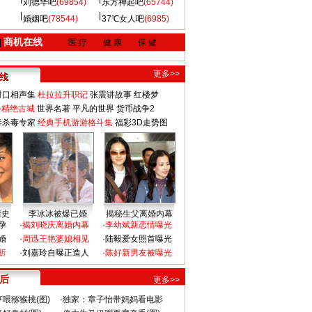
刘德华吧
(69854)
东方神起吧
(65744)
婚姻吧
(78544)
37℃女人吧
(6985)
商机在线
|
医 疗
健 康
保 健
更多>>
对口相声集
杜拉拉升职记
张震讲故事
红楼梦
-精绝古城
世界名著
平凡的世界
货币战争2
毒杀毒专家
经典手机游游格斗集
福彩3D走势图
情史
李冰冰被爆已婚
揭秘生父离婚内幕
孕
·
揭刘晓庆离婚内幕
·
李幼斌新恋情曝光
婚
·
周迅王艳婆媳相见
·
陆毅爱女照首曝光
折
·
刘嘉玲自曝正造人
·
陈好新男友被曝光
 后
更多>>
喂猕猴桃(图)
·
独家：章子怡带妈妈看电影