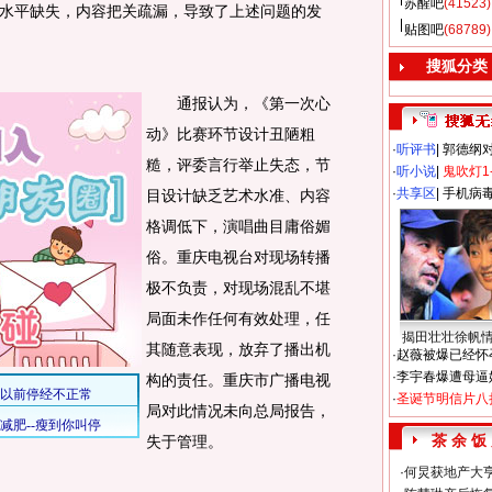
苏醒吧
(41523)
水平缺失，内容把关疏漏，导致了上述问题的发
贴图吧
(68789)
搜狐分类
通报认为，《第一次心
动》比赛环节设计丑陋粗
·
听评书
|
郭德纲
糙，评委言行举止失态，节
·
听小说
|
鬼吹灯1
·
共享区
|
手机病
目设计缺乏艺术水准、内容
格调低下，演唱曲目庸俗媚
俗。重庆电视台对现场转播
极不负责，对现场混乱不堪
局面未作任何有效处理，任
揭田壮壮徐帆
其随意表现，放弃了播出机
·
赵薇被爆已经怀
·
李宇春爆遭母逼
构的责任。重庆市广播电视
·
圣诞节明信片八
局对此情况未向总局报告，
茶 余 饭
失于管理。
·
何炅获地产大亨