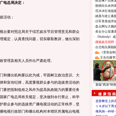
·
陈慧琳产后恢复
广电总局决定：
·
殷桃街头休闲装
·
范冰冰红地毯
·
姚晨与老公素
拔活动；
·
日军竟拿战俘
·
盘点网坛大腕
台要对照总局关于综艺娱乐节目管理意见和群众
·
美女办公室遭
·
《Nobody》
理规定，认真查找问题，切实吸取教训，做出深刻
·
搜狐娱乐招聘
·
台北电玩展靓丽S
·
《变形金刚
·
王岳伦爆李
管理及相关人员作出严肃处理。
和播出机构要以此为戒，牢固树立政治意识、大
律和宣传纪律，高度重视群众参与的选拔类活动的
新版“西游”绝
门要把抵制低俗之风作为提高执政能力的重要任务
健 康 指 南
国家广电总局有关规定，坚决做到令行禁止，科学
护群众参与的选拔类广播电视活动的正常秩序，坚
播电视行政部门和播出机构对本辖区所属电台电视