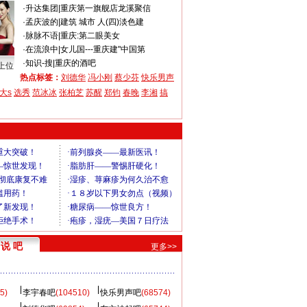
·
升达集团
|
重庆第一旗舰店龙溪聚信
·
孟庆波的
|
建筑 城市 人(四)淡色建
·
脉脉不语
|
重庆:第二眼美女
·
在流浪中
|
女儿国---重庆建"中国第
·
知识-搜
|
重庆的酒吧
上位
热点标签：
刘德华
冯小刚
蔡少芬
快乐男声
大s
选秀
范冰冰
张柏芝
苏醒
郑钧
春晚
李湘
搞
说 吧
更多>>
5)
李宇春吧
(104510)
快乐男声吧
(68574)