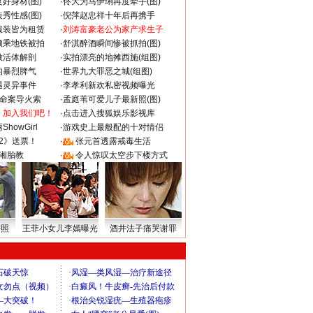
好身材(图)
·
佟大为马伊琍再度牵手(图)
秀性感(图)
·
倪萍赵忠祥十年后再携手
服装皆为租赁
·
刘涛富豪老公为家产求生子
颜乘地铁被拍
·
舒淇醉酒瞬间惨被抓拍(图)
做活体解剖
·
实拍漂亮的地摊西施(组图)
的暴烈脾气
·
世界九大罪恶之城(组图)
遇灵异事件
·
李孝利新欢私密视频曝光
成命案导火索
·
孟庭苇可爱儿子最新照(图)
：加入我们吧！
·
点击进入搜狐娱乐影视库
howGirl
·
游戏史上最般配的十对情侣
2》送票！
·
张元首透露戒毒生活
湘胎教
·
令人惊叹太空步下楼方式
密照
王菲小女儿李嫣曝光
酒井法子痛哭谢罪