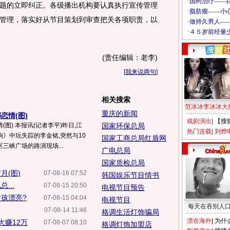
题的立即纠正。各级播出机构要认真执行宣传管理
管理，落实好从节目策划到审查把关各项职责，以
(责任编辑：老李)
[
我来说两句
]
相关搜索
范冰冰李冰冰大
重庆的新闻
恋情(图)
戏剧演出
|
【搜
图) 本报讯(记者李平)昨日,江
国家环保总局
热门连载
|
刘烨
》中玩失踪的李金铭,突然与10
国家工商总局红盾网
三峡广场的路演现场...
广电总局
国家质检总局
月(图)
07-08-16 07:52
韩国娱乐节目情书
...
07-08-15 20:50
电视节目预告
孩漂亮?
07-08-15 04:04
电视节目
每天在吞别人
07-08-14 11:46
格调生活灯饰骗局
漂在海外
|
为什
大赚12万
07-08-07 08:10
格调灯饰加盟店