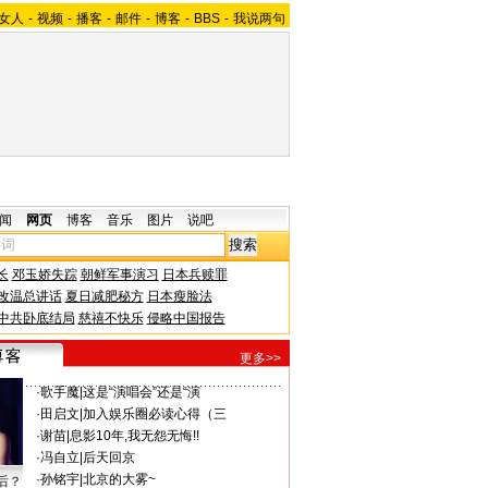
女人
-
视频
-
播客
-
邮件
-
博客
-
BBS
-
我说两句
闻
网页
博客
音乐
图片
说吧
长
邓玉娇失踪
朝鲜军事演习
日本兵赎罪
改温总讲话
夏日减肥秘方
日本瘦脸法
中共卧底结局
慈禧不快乐
侵略中国报告
更多>>
·
歌手魔
|
这是“演唱会”还是“演
·
田启文
|
加入娱乐圈必读心得（三
·
谢苗
|
息影10年,我无怨无悔!!
·
冯自立
|
后天回京
·
孙铭宇
|
北京的大雾~
后？