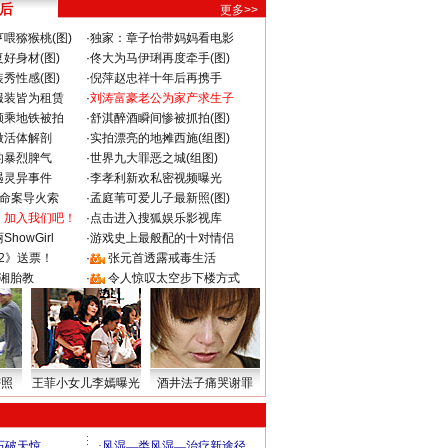
 后
更多>>
喂猕猴桃(图)
·
独家：章子怡带妈妈看电影
好身材(图)
·
佟大为马伊琍再度牵手(图)
秀性感(图)
·
倪萍赵忠祥十年后再携手
服装皆为租赁
·
刘涛富豪老公为家产求生子
颜乘地铁被拍
·
舒淇醉酒瞬间惨被抓拍(图)
做活体解剖
·
实拍漂亮的地摊西施(组图)
的暴烈脾气
·
世界九大罪恶之城(组图)
遇灵异事件
·
李孝利新欢私密视频曝光
成命案导火索
·
孟庭苇可爱儿子最新照(图)
：加入我们吧！
·
点击进入搜狐娱乐影视库
howGirl
·
游戏史上最般配的十对情侣
2》送票！
·
张元首透露戒毒生活
湘胎教
·
令人惊叹太空步下楼方式
密照
王菲小女儿李嫣曝光
酒井法子痛哭谢罪