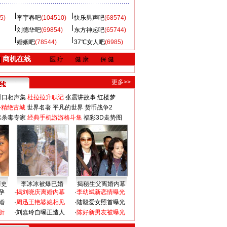
5)
李宇春吧
(104510)
快乐男声吧
(68574)
刘德华吧
(69854)
东方神起吧
(65744)
婚姻吧
(78544)
37℃女人吧
(6985)
商机在线
|
医 疗
健 康
保 健
更多>>
对口相声集
杜拉拉升职记
张震讲故事
红楼梦
-精绝古城
世界名著
平凡的世界
货币战争2
毒杀毒专家
经典手机游游格斗集
福彩3D走势图
情史
李冰冰被爆已婚
揭秘生父离婚内幕
孕
·
揭刘晓庆离婚内幕
·
李幼斌新恋情曝光
婚
·
周迅王艳婆媳相见
·
陆毅爱女照首曝光
折
·
刘嘉玲自曝正造人
·
陈好新男友被曝光