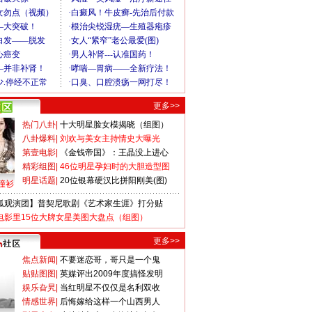
更多>>
热门八卦
|
十大明星脸女模揭晓（组图）
八卦爆料
|
刘欢与美女主持情史大曝光
第壹电影
|
《金钱帝国》：王晶没上进心
精彩组图
|
46位明星孕妇时的大胆造型图
明星话题
|
20位银幕硬汉比拼阳刚美(图)
撞衫
狐观演团】普契尼歌剧《艺术家生涯》打分贴
电影里15位大牌女星美图大盘点（组图）
更多>>
焦点新闻
|
不要迷恋哥，哥只是一个鬼
贴贴图图
|
英媒评出2009年度搞怪发明
娱乐旮旯
|
当红明星不仅仅是名利双收
情感世界
|
后悔嫁给这样一个山西男人