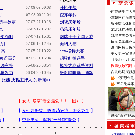
茶 余 饭
.
孙悦年龄
07-08-08 09:03
·
何炅获地产大亨
..
倪萍年龄
07-08-06 11:04
·
陈慧琳产后恢复
选手参赛
刘晓庆年龄
07-07-27 10:16
·
殷桃街头休闲装
..
杨乐乐年龄
07-07-12 15:37
·
范冰冰红地毯
·
姚晨与老公素
手更精彩
网球王子全国大赛
07-07-12 15:31
·
日军竟拿战俘
...
美胸大赛
07-06-12 12:45
·
盘点网坛大腕
...
cctv模特大赛
07-05-27 10:22
·
美女办公室遭
象得高分
胡玫红楼选手
07-05-11 15:04
·
《Nobody》
春晚主持
模特大赛选手资料
06-08-25 08:54
·
搜狐娱乐招聘
·
台北电玩展靓丽S
再度发力
绝对唱响选手博客
06-04-20 10:45
·
《变形金刚
于
张越 央视主持人
的新闻>>
·
王岳伦爆李
新版“西游”绝
健 康 指 南