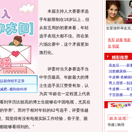
本届主持人大赛要求选
手年龄限制在18岁以上，但
从前五周的初赛来看，年轻
女星借怀孕走光
选手表现大都不佳。而在第
朱军
赵薇
电影
六场比赛中，这个矛盾更加
笑
明星
激烈化。
精彩推荐
评委对当天参赛选手当
中学历最高、年龄最大的博
士生选手吴江赞誉有加，认
为其“年龄在一定程度上代表
看到学历比较高的博士生能够在中国电视，尤其在
的学养”。而对于相对年轻的62号选手，评委张越
想。我觉得有没有电视实际工作经验，骨子里、眼
相 关 说 吧
张越
|
杨强
都能够看得到的。”