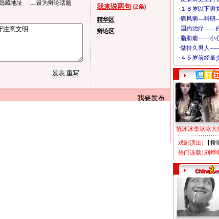
隐藏地址
设为辩论话题
我来说两句
(2条)
精华区
辩论区
我要发布
范冰冰李冰冰大
戏剧演出
|
【搜
热门连载
|
刘烨