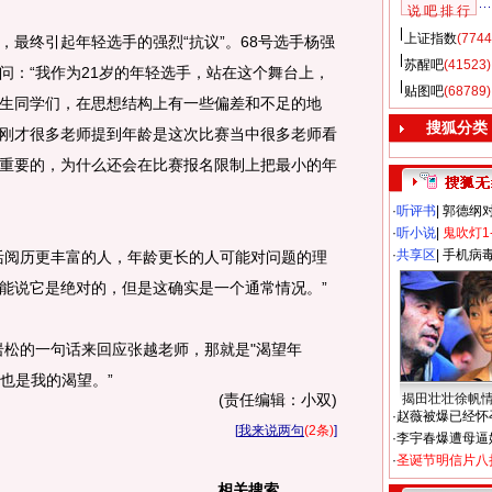
说 吧 排 行
上证指数
(7744
终引起年轻选手的强烈“抗议”。68号选手杨强
苏醒吧
(41523)
问：“我作为21岁的年轻选手，站在这个舞台上，
贴图吧
(68789)
生同学们，在思想结构上有一些偏差和不足的地
搜狐分类
刚才很多老师提到年龄是这次比赛当中很多老师看
重要的，为什么还会在比赛报名限制上把最小的年
·
听评书
|
郭德纲
·
听小说
|
鬼吹灯1
·
共享区
|
手机病
阅历更丰富的人，年龄更长的人可能对问题的理
能说它是绝对的，但是这确实是一个通常情况。”
松的一句话来回应张越老师，那就是"渴望年
这也是我的渴望。”
(责任编辑：小双)
揭田壮壮徐帆
·
赵薇被爆已经怀
[
我来说两句
(2条)
]
·
李宇春爆遭母逼
·
圣诞节明信片八
相关搜索