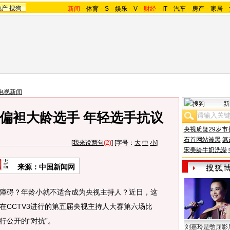
地产
搜狗
新闻
-
体育
-
S
-
娱乐
-
V
-
财经
-
IT
-
汽车
-
房产
-
家居
-
电视新闻
新
偏袒大龄选手 年轻选手抗议
央视质疑29岁市
石首网站被黑
篡
[
我来说两句
(2)
] [字号：
大
中
小
]
宋美龄牛奶洗澡
来源：中国新闻网
碍？年龄小就不适合成为央视主持人？近日，这
在CCTV3进行的第五届央视主持人大赛第六场比
行公开的“对抗”。
刘嘉玲是憋屈影