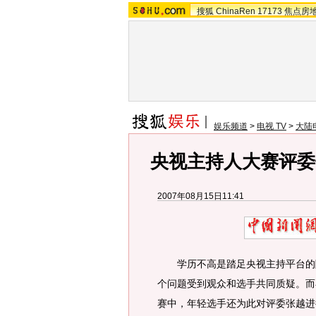
搜狐
ChinaRen
17173
焦点房
娱乐频道
>
电视 TV
>
大陆
央视主持人大赛评委
2007年08月15日11:41
学历不高是踏足央视主持平台的障
个问题受到观众和选手共同质疑。而
赛中，年轻选手还为此对评委张越进