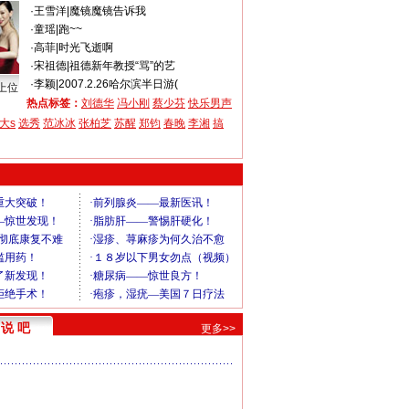
·
王雪洋
|
魔镜魔镜告诉我
·
童瑶
|
跑~~
·
高菲
|
时光飞逝啊
·
宋祖德
|
祖德新年教授“骂”的艺
·
李颖
|
2007.2.26哈尔滨半日游(
上位
热点标签：
刘德华
冯小刚
蔡少芬
快乐男声
大s
选秀
范冰冰
张柏芝
苏醒
郑钧
春晚
李湘
搞
说 吧
更多>>