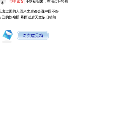
型男索女
|
小糖精归来，在海边轻轻舞
口水
么出过国的人回来之后都会说中国不好
自己的旗袍照
暴雨过后天空依旧晴朗