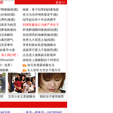
 后
更多>>
喂猕猴桃(图)
·
独家：章子怡带妈妈看电影
好身材(图)
·
佟大为马伊琍再度牵手(图)
秀性感(图)
·
倪萍赵忠祥十年后再携手
服装皆为租赁
·
刘涛富豪老公为家产求生子
颜乘地铁被拍
·
舒淇醉酒瞬间惨被抓拍(图)
做活体解剖
·
实拍漂亮的地摊西施(组图)
的暴烈脾气
·
世界九大罪恶之城(组图)
遇灵异事件
·
李孝利新欢私密视频曝光
成命案导火索
·
孟庭苇可爱儿子最新照(图)
：加入我们吧！
·
点击进入搜狐娱乐影视库
howGirl
·
游戏史上最般配的十对情侣
2》送票！
·
张元首透露戒毒生活
湘胎教
·
令人惊叹太空步下楼方式
密照
王菲小女儿李嫣曝光
酒井法子痛哭谢罪