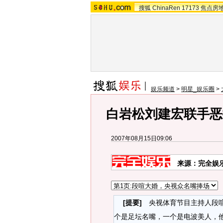
搜狐
ChinaRen
17173
焦点房
娱乐频道
>
明星_娱乐圈
>
白岩松刘建宏联手恶
2007年08月15日09:06
来源：完全娱乐
[提要]
央视体育节目主持人段喧
个是足坛名嘴，一个是电波美人，他们