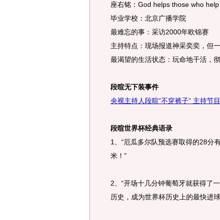
座右铭：God helps those who help 
毕业学校：北京广播学院
最难忘的事：采访2000年欧锦赛
主持特点：现场报道神采奕奕，但
最渴望的生活状态：玩命地干活，
段暄无下装事件
央视主持人段暄“不穿裤子” 主持节目
段暄世界杯经典语录
1、“厄瓜多尔队预选赛取得的28分有
米！”
2、“开场十几分钟葡萄牙就获得了
历史，成为世界杯历史上的最快进球