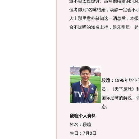
道不会太过惊讶。虽然他结婚的消息
但考虑到“名嘴结婚，动静一定会不
人士那里意外获知这一消息后，本报
合不拢嘴的知名主持，娱乐明星一起
段暄：
1995年毕
员，《天下足球》
国际足球的解说、
态。
段暄个人资料
姓名：段暄
生日：7月8日