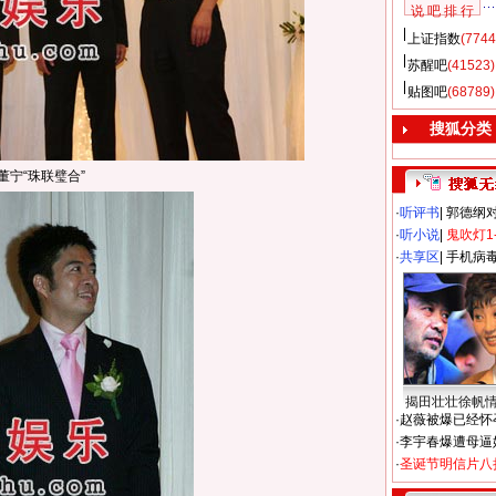
说 吧 排 行
上证指数
(7744
苏醒吧
(41523)
贴图吧
(68789)
搜狐分类
董宁“珠联璧合”
·
听评书
|
郭德纲
·
听小说
|
鬼吹灯1
·
共享区
|
手机病
揭田壮壮徐帆
·
赵薇被爆已经怀
·
李宇春爆遭母逼
·
圣诞节明信片八