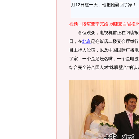
月12日这一天，他把她娶回了家！…
视频：段暄董宁完婚 刘建宏白岩松
各位观众，电视机前正在阅读报纸的
日，在
北京
昆仑饭店二楼宴会厅举行
目主持人段喧，以及中国国际广播电
了家！一个是足坛名嘴，一个是电波
结合完全符合国人对“珠联璧合”的