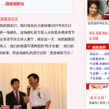
…[
我来说两句
]
恶搞客串司仪
女星借怀孕走光
朋友们，我们现在向大家转播2007年8月12
的一场婚礼。这场婚礼双方新人分别是央视体育节
朱军
赵薇
电影
笑
明星
台英语节目主持人董宁，就在这一天，他把她娶回
美人，他们的相遇可谓典型的“郎才女貌”，他们的
精彩推荐
认识标准。而这场婚礼的进行过程，更是精彩万分！
相 关 说 吧
黄健翔
|
那英
|