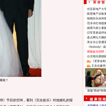
茶 余 饭
·
何炅获地产大亨
·
陈慧琳产后恢复
·
殷桃街头休闲装
·
范冰冰红地毯
·
姚晨与老公素
·
日军竟拿战俘
·
盘点网坛大腕
·
美女办公室遭
·
《Nobody》
·
搜狐娱乐招聘
·
台北电玩展靓丽S
·
《变形金刚
·
王岳伦爆李
看呢？
新版“西游”绝
健 康 指 南
》节目的空闲，看到《完全娱乐》对他婚礼的报