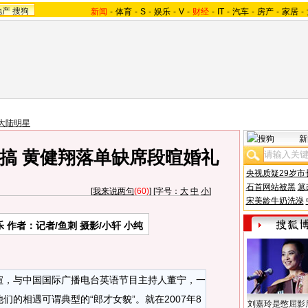
地产
搜狗
新闻
-
体育
-
S
-
娱乐
-
V
-
财经
-
IT
-
汽车
-
房产
-
家居
-
大陆明星
新
搞 黄健翔落单缺席段暄婚礼
央视质疑29岁市
石首网站被黑
篡
[
我来说两句
(60)
] [字号：
大
中
小
]
宋美龄牛奶洗澡
 作者：记者/鱼刺 摄影/小轩 小纯
，与中国国际广播电台英语节目主持人董宁，一
的相遇可谓典型的“郎才女貌”。就在2007年8
刘嘉玲是憋屈影