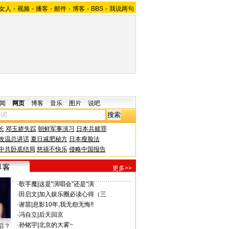
女人
-
视频
-
播客
-
邮件
-
博客
-
BBS
-
我说两句
闻
网页
博客
音乐
图片
说吧
长
邓玉娇失踪
朝鲜军事演习
日本兵赎罪
改温总讲话
夏日减肥秘方
日本瘦脸法
中共卧底结局
慈禧不快乐
侵略中国报告
更多>>
·
歌手魔
|
这是“演唱会”还是“演
·
田启文
|
加入娱乐圈必读心得（三
·
谢苗
|
息影10年,我无怨无悔!!
·
冯自立
|
后天回京
·
孙铭宇
|
北京的大雾~
后？