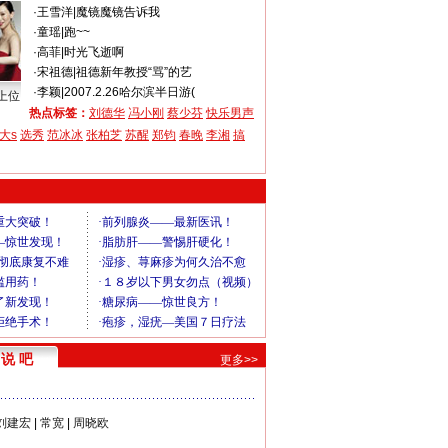
·
王雪洋
|
魔镜魔镜告诉我
·
童瑶
|
跑~~
·
高菲
|
时光飞逝啊
·
宋祖德
|
祖德新年教授“骂”的艺
·
李颖
|
2007.2.26哈尔滨半日游(
上位
热点标签：
刘德华
冯小刚
蔡少芬
快乐男声
大s
选秀
范冰冰
张柏芝
苏醒
郑钧
春晚
李湘
搞
说 吧
更多>>
刘建宏
|
常宽
|
周晓欧