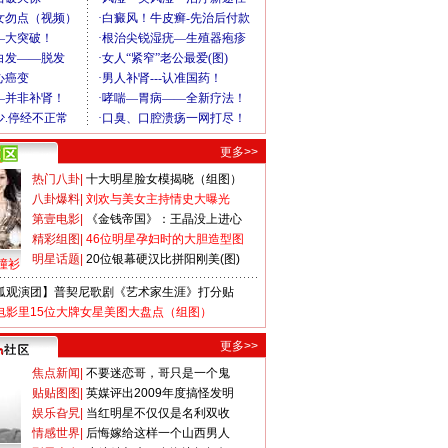
更多>>
热门八卦
|
十大明星脸女模揭晓（组图）
八卦爆料
|
刘欢与美女主持情史大曝光
第壹电影
|
《金钱帝国》：王晶没上进心
精彩组图
|
46位明星孕妇时的大胆造型图
明星话题
|
20位银幕硬汉比拼阳刚美(图)
撞衫
狐观演团】普契尼歌剧《艺术家生涯》打分贴
电影里15位大牌女星美图大盘点（组图）
更多>>
焦点新闻
|
不要迷恋哥，哥只是一个鬼
贴贴图图
|
英媒评出2009年度搞怪发明
娱乐旮旯
|
当红明星不仅仅是名利双收
情感世界
|
后悔嫁给这样一个山西男人