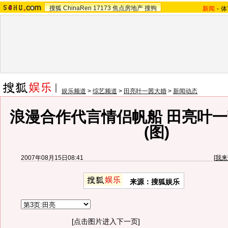
搜狐
ChinaRen
17173
焦点房地产
搜狗
新闻
-
体
娱乐频道
>
综艺频道
>
田亮叶一茜大婚
>
新闻动态
浪漫合作代言情侣帆船 田亮叶
(图)
2007年08月15日08:41
[
我来
来源：搜狐娱乐
[点击图片进入下一页]