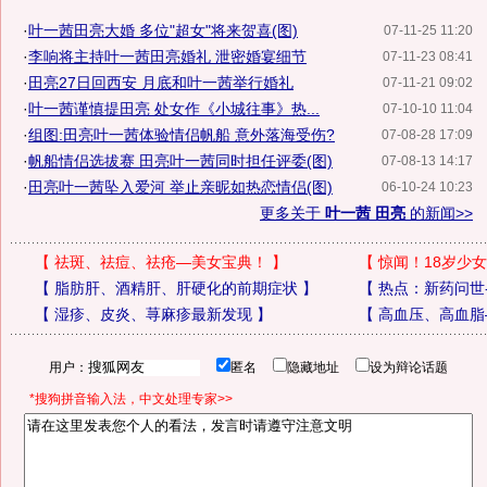
·
叶一茜田亮大婚 多位"超女"将来贺喜(图)
07-11-25 11:20
·
李响将主持叶一茜田亮婚礼 泄密婚宴细节
07-11-23 08:41
·
田亮27日回西安 月底和叶一茜举行婚礼
07-11-21 09:02
·
叶一茜谨慎提田亮 处女作《小城往事》热...
07-10-10 11:04
·
组图:田亮叶一茜体验情侣帆船 意外落海受伤?
07-08-28 17:09
·
帆船情侣选拔赛 田亮叶一茜同时担任评委(图)
07-08-13 14:17
·
田亮叶一茜坠入爱河 举止亲昵如热恋情侣(图)
06-10-24 10:23
更多关于
叶一茜 田亮
的新闻>>
【
祛斑、祛痘、祛疮—美女宝典！
】
【
惊闻！18岁少女
【
脂肪肝、酒精肝、肝硬化的前期症状
】
【
热点：新药问世
【
湿疹、皮炎、荨麻疹最新发现
】
【
高血压、高血脂
用户：
匿名
隐藏地址
设为辩论话题
*搜狗拼音输入法，中文处理专家>>