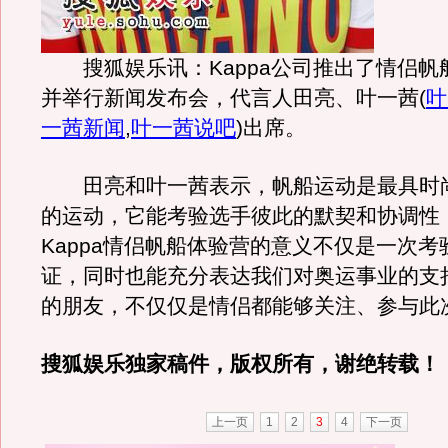
搜狐娱乐讯：Kappa公司推出了情侣帆
并举行新闻发布会，代言人田亮、叶一茜
(
叶
一茜新闻
,
叶一茜说吧
)
出席。
田亮和叶一茜表示，帆船运动是最具时
的运动，它能考验选手彼此的默契和协调性
Kappa情侣帆船体验营的意义不仅是一次考
证，同时也能充分表达我们对奥运事业的支
的朋友，不仅仅是情侣都能够关注、参与此
搜狐娱乐独家稿件，版权所有，谢绝转载！
上一页
1
2
3
4
下一页