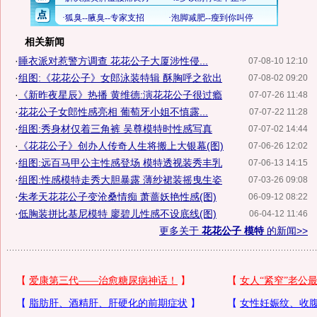
相关新闻
·
睡衣派对惹警方调查 花花公子大厦涉性侵...
07-08-10 12:10
·
组图:《花花公子》女郎泳装特辑 酥胸呼之欲出
07-08-02 09:20
·
《新昨夜星辰》热播 黄维德:演花花公子很过瘾
07-07-26 11:48
·
花花公子女郎性感亮相 葡萄牙小姐不慎露...
07-07-22 11:28
·
组图:秀身材仅着三角裤 吴尊模特时性感写真
07-07-02 14:44
·
《花花公子》创办人传奇人生将搬上大银幕(图)
07-06-26 12:02
·
组图:远百马甲公主性感登场 模特透视装秀丰乳
07-06-13 14:15
·
组图:性感模特走秀大胆暴露 薄纱裙装摇曳生姿
07-03-26 09:08
·
朱孝天花花公子变沧桑情痴 萧蔷妖艳性感(图)
06-09-12 08:22
·
低胸装拼比基尼模特 廖碧儿性感不设底线(图)
06-04-12 11:46
更多关于
花花公子 模特
的新闻>>