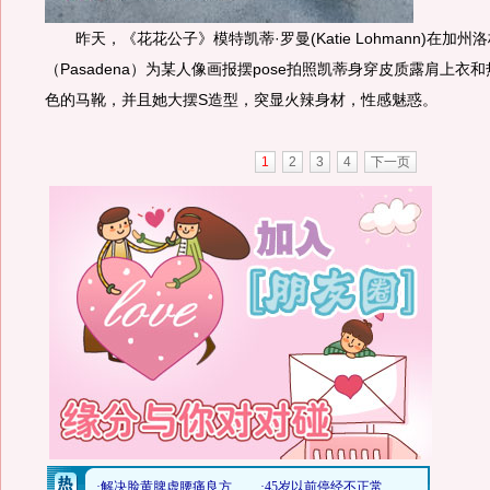
昨天，《花花公子》模特凯蒂·罗曼(Katie Lohmann)在加
（Pasadena）为某人像画报摆pose拍照凯蒂身穿皮质露肩上衣
色的马靴，并且她大摆S造型，突显火辣身材，性感魅惑。
1
2
3
4
下一页