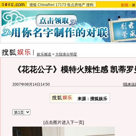
搜狐
ChinaRen
17173
焦点房地产
搜狗
新闻
-
体
娱乐频道
>
大陆港台明星
《花花公子》模特火辣性感 凯蒂罗
2007年08月14日14:50
[
我来说
来源：搜狐娱乐
[点击图片进入下一页]