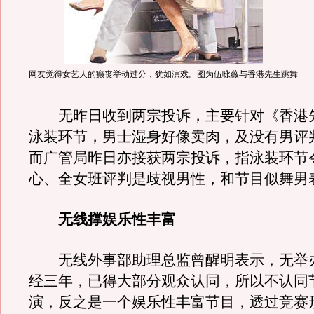
网友觉得女艺人的癫丧举动过分，犹如演戏。图为伍咏薇与香港先生跳舞
无昨日收到两宗投诉，主要针对《香港
泳装环节，男士湿身好像卖肉，及没有男评
而广管局昨日亦接获两宗投诉，指泳装环节
心、全女班评判是歧视男性，和节目似舞男
无线撑娱乐性丰富
无线外事部助理总监曾醒明表示，无举
经三年，已得大部分观众认同，所以不认同
演，反之是一个娱乐性丰富节目，透过竞赛