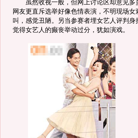
虽然收视一般，但网上讨论区却意见多
网友更直斥选举好像色情表演，不明现场女
叫，感觉丑陋。另当参赛者埋女艺人评判身
觉得女艺人的癫丧举动过分，犹如演戏。