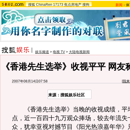
搜狐
ChinaRen
17173
焦点房地产
搜狗
新闻
-
体
娱乐频道
>
电视 TV
>
大陆电视新闻
《香港先生选举》收视平平 网友
2007年08月14日07:58
[
我来
来源：搜狐娱乐社区
《香港先生选举》当晚的收视成绩，平
点，近一百四十九万观众捧场，较去年流失
众，犹幸亚视对撼节目《阳光热浪嘉年华》