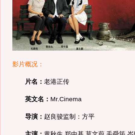
影片概况：
片名：
老港正传
英文名：
Mr.Cinema
导演：
赵良骏监制：方平
主演：
黄秋生 郑中基 莫文蔚 毛舜筠 岑