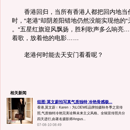
香港回归，当所有香港人都把回内地当
时，“老港”却阴差阳错地仍然没能实现他的“
。“五星红旗迎风飘扬，胜利歌声多么响亮……
着歌，放着他的电影……
老港何时能去天安门看看呢？
相关新闻
组图:莫文蔚拍写真气质独特 冷艳骨感极...
香港,莫文蔚﹝Karen﹞为LOEWE品牌拍摄秋冬季之宣传
照,气质独特冷艳完美诠释未来主义风格。全辑宣传照共分
四天进行,由著名摄影师Angus...
07-08-10 08:49