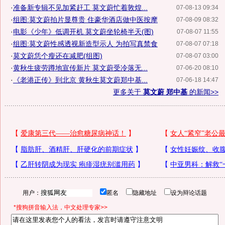
·
准备新专辑不见加紧赶工 莫文蔚忙着敦煌...
07-08-13 09:34
·
组图:莫文蔚拍片显尊贵 住豪华酒店做中医按摩
07-08-09 08:32
·
电影《少年》低调开机 莫文蔚坐轮椅半天(图)
07-08-07 11:55
·
组图:莫文蔚性感透视新造型示人 为拍写真禁食
07-08-07 07:18
·
莫文蔚恁个瘦还在减肥(组图)
07-08-07 03:00
·
黄秋生疲劳蹲地宣传新片 莫文蔚受冷落无...
07-06-20 08:10
·
《老港正传》到北京 黄秋生莫文蔚郑中基...
07-06-18 14:47
更多关于
莫文蔚 郑中基
的新闻>>
用户：
匿名
隐藏地址
设为辩论话题
*搜狗拼音输入法，中文处理专家>>