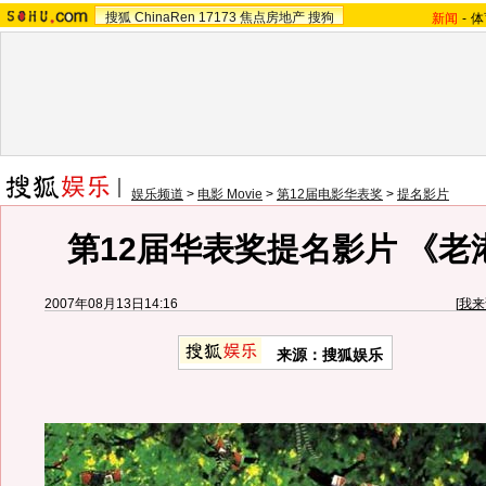
搜狐
ChinaRen
17173
焦点房地产
搜狗
新闻
-
体
娱乐频道
>
电影 Movie
>
第12届电影华表奖
>
提名影片
第12届华表奖提名影片 《老
2007年08月13日14:16
[
我来
来源：搜狐娱乐