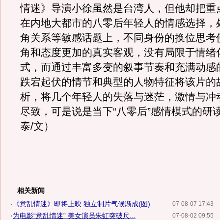
情迷》导演小徐虽然是台湾人，但他却把重
在内地大都市的八零后年轻人的情感选择，
角关系等敏感话题上，不同身份的换位思考
角和态度更加的真实客观，没有局限于情绪
式，而通过丰富多变的叙事节奏和充满动感
跌宕起伏的情节和典型的人物特征将该片的
析，将几个年轻人的失落与迷茫，激情与冲
尽致，可是说是当下“八零后”感情模式的研
泰/文）
相关新闻
·
《意乱情迷》即将上映 独立制片气候渐成(图)
07-08-07 17:43
·
为电影“意乱情迷” 美女演员朱虹突破尺...
07-08-02 09:55