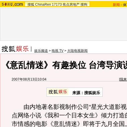
搜狐
ChinaRen
17173
焦点房地产
搜狗
新闻
-
体
娱乐频道
>
电视 TV
>
大陆电视新闻
《意乱情迷》有趣换位 台湾导演说
2007年08月13日10:04
[
我来
来源：搜狐娱乐
由内地著名影视制作公司“星光大道影视
点网络小说《我和一个日本女生》倾力打造的
市情感的电影《意乱情迷》即将于九月全国