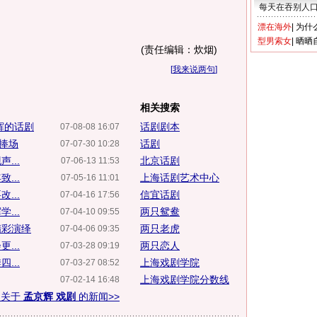
每天在吞别人
漂在海外
|
为什
型男索女
|
晒晒
(责任编辑：炊烟)
[
我来说两句
]
相关搜索
辉的话剧
话剧剧本
07-08-08 16:07
”捧场
话剧
07-07-30 10:28
...
北京话剧
07-06-13 11:53
...
上海话剧艺术中心
07-05-16 11:01
...
信宜话剧
07-04-16 17:56
...
两只鸳鸯
07-04-10 09:55
精彩演绎
两只老虎
07-04-06 09:35
...
两只恋人
07-03-28 09:19
...
上海戏剧学院
07-03-27 08:52
上海戏剧学院分数线
07-02-14 16:48
多关于
孟京辉 戏剧
的新闻>>