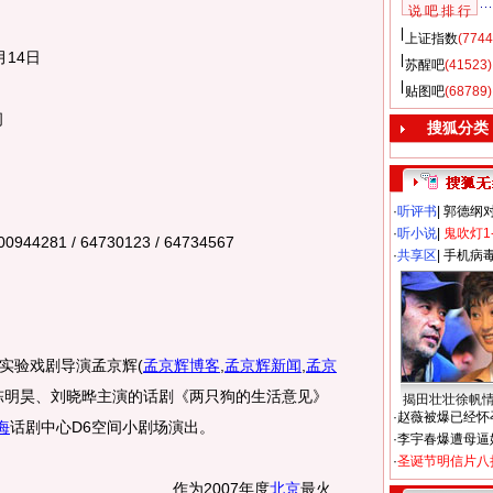
说 吧 排 行
上证指数
(7744
14日
苏醒吧
(41523)
贴图吧
(68789)
间
搜狐分类
·
听评书
|
郭德纲
·
听小说
|
鬼吹灯1
4281 / 64730123 / 64734567
·
共享区
|
手机病
实验戏剧导演孟京辉
(
孟京辉博客
,
孟京辉新闻
,
孟京
陈明昊、刘晓晔主演的话剧《两只狗的生活意见》
揭田壮壮徐帆
·
赵薇被爆已经怀
海
话剧中心D6空间小剧场演出。
·
李宇春爆遭母逼
·
圣诞节明信片八
作为2007年度
北京
最火