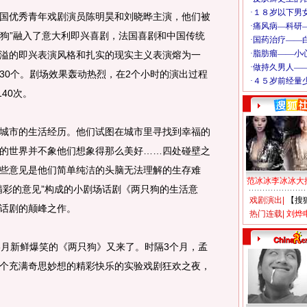
优秀青年戏剧演员陈明昊和刘晓晔主演，他们被
只狗”融入了意大利即兴喜剧，法国喜剧和中国传统
溢的即兴表演风格和扎实的现实主义表演熔为一
30个。剧场效果轰动热烈，在2个小时的演出过程
40次。
市的生活经历。他们试图在城市里寻找到幸福的
的世界并不象他们想象得那么美好……四处碰壁之
些意见是他们简单纯洁的头脑无法理解的生存难
范冰冰李冰冰大
精彩的意见”构成的小剧场话剧《两只狗的生活意
戏剧演出
|
【搜
话剧的颠峰之作。
热门连载
|
刘烨
月新鲜爆笑的《两只狗》又来了。时隔3个月，孟
个充满奇思妙想的精彩快乐的实验戏剧狂欢之夜，