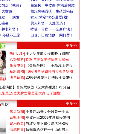
更多>>
热门八卦
|
十大明星脸女模揭晓（组图）
八卦爆料
|
刘欢与美女主持情史大曝光
第壹电影
|
《金钱帝国》：王晶没上进心
精彩组图
|
46位明星孕妇时的大胆造型图
明星话题
|
20位银幕硬汉比拼阳刚美(图)
撞衫
狐观演团】普契尼歌剧《艺术家生涯》打分贴
电影里15位大牌女星美图大盘点（组图）
更多>>
焦点新闻
|
不要迷恋哥，哥只是一个鬼
贴贴图图
|
英媒评出2009年度搞怪发明
娱乐旮旯
|
当红明星不仅仅是名利双收
情感世界
|
后悔嫁给这样一个山西男人