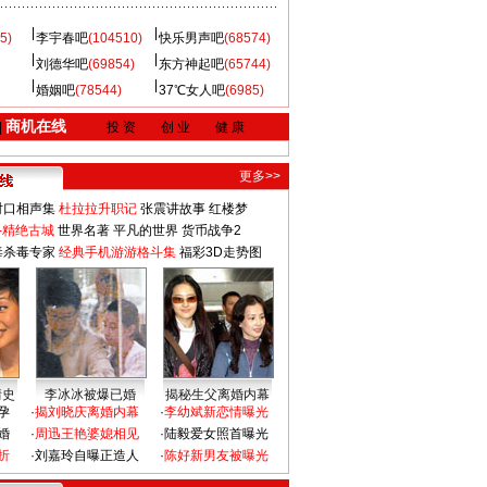
5)
李宇春吧
(104510)
快乐男声吧
(68574)
刘德华吧
(69854)
东方神起吧
(65744)
婚姻吧
(78544)
37℃女人吧
(6985)
商机在线
|
投 资
创 业
健 康
更多>>
对口相声集
杜拉拉升职记
张震讲故事
红楼梦
-精绝古城
世界名著
平凡的世界
货币战争2
毒杀毒专家
经典手机游游格斗集
福彩3D走势图
情史
李冰冰被爆已婚
揭秘生父离婚内幕
孕
·
揭刘晓庆离婚内幕
·
李幼斌新恋情曝光
婚
·
周迅王艳婆媳相见
·
陆毅爱女照首曝光
折
·
刘嘉玲自曝正造人
·
陈好新男友被曝光