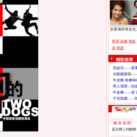
女星借怀孕走光
朱军
赵薇
电影
笑
明星
精彩推荐
相 关 说 吧
孟京辉
|
刘晓晔