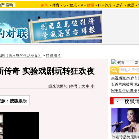
地产
搜狗
新闻
-
体育
-
S
-
娱乐
-
V
-
财经
-
IT
-
汽车
-
房产
-
家居
-
话剧《两只狗的生活意见》
>
精彩图片
新
新传奇 实验戏剧玩转狂欢夜
央视质疑29岁市
石首网站被黑
篡
[
我来说两句
] [字号：
大
中
小
]
宋美龄牛奶洗澡
来源：搜狐娱乐
刘嘉玲是憋屈影