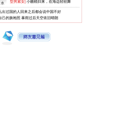
型男索女
|
小糖精归来，在海边轻轻舞
口水
么出过国的人回来之后都会说中国不好
自己的旗袍照
暴雨过后天空依旧晴朗