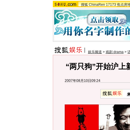
搜狐
ChinaRen
17173
焦点房
娱乐频道
>
戏剧 drama
>
“两只狗”开始沪上
2007年08月10日09:24