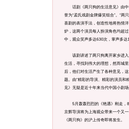
话剧《两只狗的生活意见》由中国
誉为“孟氏戏剧金牌爆笑组合”。“两
喜剧的表演手法，创造性地将热情洋
炉，这两个演员每人扮演角色均超过
中，观众笑声多达630次，掌声多达1
该剧讲述了两只狗离开家乡进入城
生活，寻找到伟大的理想，然而城里
后，他们对生活产生了各种意见，这
题。由“精彩的导演、精彩的演员和
见》无疑是近十年来当代中国小剧场
5月轰轰烈烈的《艳遇》刚走，8
京辉导演将为上海观众带来一个又一
《两只狗》的沪上传奇即将发生。