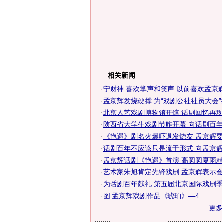
相关新闻
·
宁财神:喜欢掌声和笑声 以前喜欢孟京
·
孟京辉发烧硬撑 为“戏剧公社社员大会
·
北京人艺戏剧博物馆开馆 话剧回忆再现声
·
陕西省大学生戏剧节昨开幕 向话剧百年致
·
《艳遇》剧名火爆吓退发烧友 孟京辉要改
·
话剧百年不应该只是流于形式 向孟京辉学
·
孟京辉话剧《艳遇》首演 高圆圆夏雨
·
艺术家朱旭肯定先锋戏剧 孟京辉表示会更
·
为话剧百年献礼 第五届北京国际戏剧季四
·
图:孟京辉戏剧作品《琥珀》—4
更