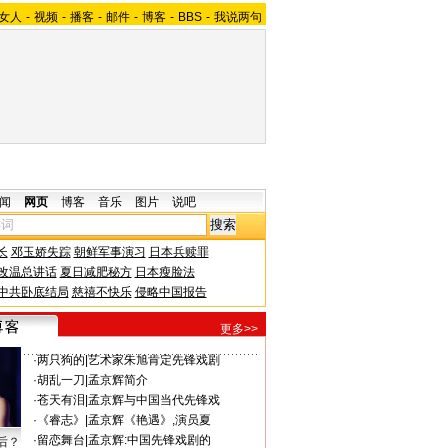
女人
-
视频
-
播客
-
邮件
-
博客
-
BBS
-
我说两句
闻
网页
博客
音乐
图片
说吧
长
邓玉娇失踪
朝鲜军事演习
日本兵赎罪
改温总讲话
夏日减肥秘方
日本瘦脸法
中共卧底结局
慈禧不快乐
侵略中国报告
更多>>
·
两只狗的
|
艺术家朱旭肯定先锋戏剧
·
胡乱一刀
|
孟京辉简介
·
苍天有泪
|
孟京辉与中国当代先锋戏
·
《睿志》
|
孟京辉《艳遇》,演员夏
·
留恋舞台
|
孟京辉:中国先锋戏剧的
后？