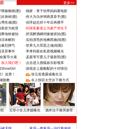
 后
更多>>
喂猕猴桃(图)
·
独家：章子怡带妈妈看电影
好身材(图)
·
佟大为马伊琍再度牵手(图)
秀性感(图)
·
倪萍赵忠祥十年后再携手
服装皆为租赁
·
刘涛富豪老公为家产求生子
颜乘地铁被拍
·
舒淇醉酒瞬间惨被抓拍(图)
做活体解剖
·
实拍漂亮的地摊西施(组图)
的暴烈脾气
·
世界九大罪恶之城(组图)
遇灵异事件
·
李孝利新欢私密视频曝光
成命案导火索
·
孟庭苇可爱儿子最新照(图)
：加入我们吧！
·
点击进入搜狐娱乐影视库
howGirl
·
游戏史上最般配的十对情侣
2》送票！
·
张元首透露戒毒生活
湘胎教
·
令人惊叹太空步下楼方式
密照
王菲小女儿李嫣曝光
酒井法子痛哭谢罪