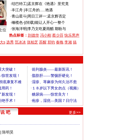
·
结巴特工
|
孟京辉在《艳遇》里究竟
·
丰江舟
|
丰江舟的......艳遇
·
青山星斗
|
周日三评一:孟京辉否定
·
橄榄色-
|
(转载)能让人开心一整个
·
张海洋明
|
李乃文吃夏雨醋 期盼与
上位
热点标签：
刘德华
冯小刚
蔡少芬
快乐男声
大s
选秀
范冰冰
张柏芝
苏醒
郑钧
春晚
李湘
搞
说 吧
更多>>
|
陈明昊