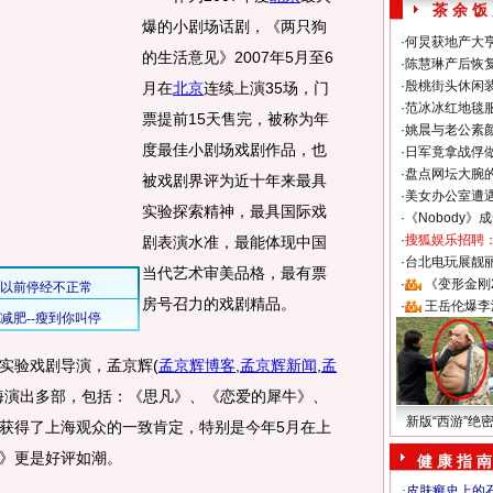
茶 余 饭
爆的小剧场话剧，《两只狗
·
何炅获地产大亨
的生活意见》2007年5月至6
·
陈慧琳产后恢复
·
殷桃街头休闲装
月在
北京
连续上演35场，门
·
范冰冰红地毯
票提前15天售完，被称为年
·
姚晨与老公素
度最佳小剧场戏剧作品，也
·
日军竟拿战俘
·
盘点网坛大腕
被戏剧界评为近十年来最具
·
美女办公室遭
实验探索精神，最具国际戏
·
《Nobody》
·
搜狐娱乐招聘
剧表演水准，最能体现中国
·
台北电玩展靓丽S
当代艺术审美品格，最有票
·
《变形金刚
房号召力的戏剧精品。
·
王岳伦爆李
实验戏剧导演，孟京辉
(
孟京辉博客
,
孟京辉新闻
,
孟
海演出多部，包括：《思凡》、《恋爱的犀牛》、
新版“西游”绝
获得了上海观众的一致肯定，特别是今年5月在上
》更是好评如潮。
健 康 指 南