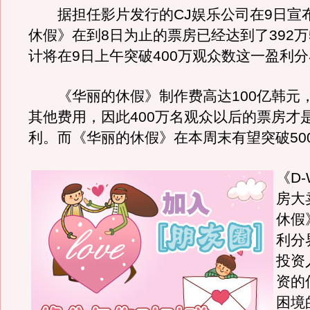
据担任影片发行的CJ娱乐公司在9日宣
休假》在到8日为止的票房已经达到了392万5
计将在9日上午突破400万观众数这一盈利
《华丽的休假》制作费高达100亿韩元
其他费用，因此400万名观众以后的票房才
利。而《华丽的休假》在本周末有望突破50
《D
房大
休假
利分
投资
资的
困境