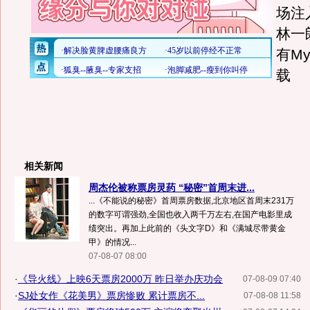
场注
林一
有My
载
相关新闻
周杰伦被称票房灵药 “秘密”首周末进...
...《不能说的秘密》首周票房数据,北京地区首周末231万
的数字可谓强劲,全国也收入两千万左右,在国产电影里成
绩突出。再加上此前的《头文字D》和《满城尽带黄金
甲》的情况...
07-08-07 08:00
·
《导火线》上映6天票房2000万 昨日举办庆功会
07-08-09 07:40
·
SJ处女作《花美男》票房惨败 累计票房不...
07-08-08 11:58