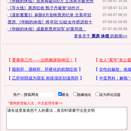
·
《华丽的休假》票房将破500万 主演将齐聚光州
07-08-07 14:34
·
《导火线》票房狂收 甄子丹被誉“动作片...
07-08-07 11:24
·
《谍影重重3》刷新8月首映票房纪录 北美夺冠
07-08-07 08:15
·
票房:《华丽的休假》终夺冠 SJ处女作挤进前十
07-08-02 09:05
·
《华丽的休假》成最新票房冠军 好莱坞强...
07-07-30 09:58
更多关于
票房 休假
的新闻>>
用户：
匿名
隐藏地址
设为辩论话题
*搜狗拼音输入法，中文处理专家>>