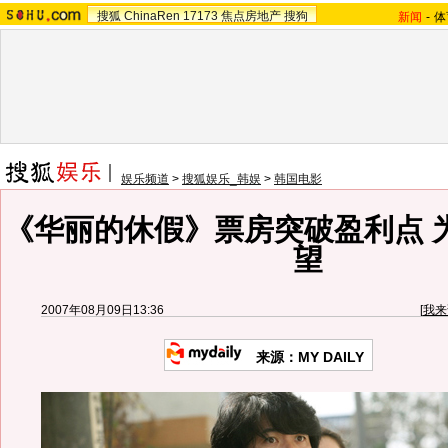
搜狐
ChinaRen
17173
焦点房地产
搜狗
新闻
-
体
娱乐频道
>
搜狐娱乐_韩娱
>
韩国电影
《华丽的休假》票房突破盈利点 
望
2007年08月09日13:36
[
我来
来源：MY DAILY