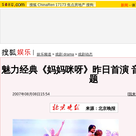
搜狐
ChinaRen
17173
焦点房地产
搜狗
新闻
-
体
娱乐频道
>
戏剧 drama
>
戏剧动态
魅力经典《妈妈咪呀》昨日首演 
题
2007年08月08日15:54
[
我来
来源：北京晚报