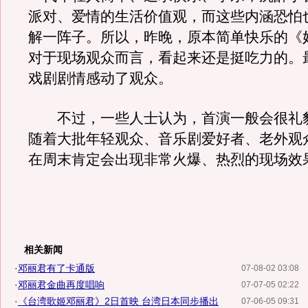
派对、爱情的生活价值观，而这些内涵恐怕
解一阵子。所以，昨晚，原本简单快乐的《
对于现场观众而言，看起来还是挺吃力的。
戏剧剧情感动了观众。
不过，一些人士认为，首演一般会很礼
随着大批年轻观众、音乐剧爱好者、老外观
在周末肯定会出现非常火爆、热烈的现场效
相关新闻
·
邓丽君有了卡通版
07-08-02 03:08
·
邓丽君金曲再度唱响
07-07-05 02:22
·
《台湾歌姬邓丽君》2日首映 台湾日本同步播出
07-06-05 09:31