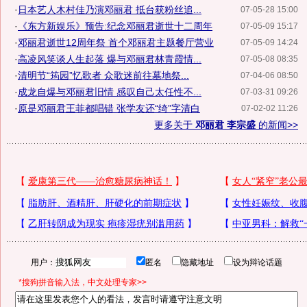
·
日本艺人木村佳乃演邓丽君 抵台获粉丝追...
07-05-28 15:00
·
《东方新娱乐》预告:纪念邓丽君逝世十二周年
07-05-09 15:17
·
邓丽君逝世12周年祭 首个邓丽君主题餐厅营业
07-05-09 14:24
·
高凌风笑谈人生起落 爆与邓丽君林青霞情...
07-05-08 08:35
·
清明节“筠园”忆歌者 众歌迷前往墓地祭...
07-04-06 08:50
·
成龙自爆与邓丽君旧情 感叹自己太任性不...
07-03-31 09:26
·
原是邓丽君王菲都唱错 张学友还“绮”字清白
07-02-02 11:26
更多关于
邓丽君 李宗盛
的新闻>>
用户：
匿名
隐藏地址
设为辩论话题
*搜狗拼音输入法，中文处理专家>>